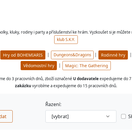
lky, kluky, rodiny i party a příslušenství ke hrám.
Vyzkoušet si je můžete 
klub S.K.Y.
|
|
|
Hry od BOHEMIARIS
Dungeons&Dragons
Rodinné hry
|
Vědomostní hry
Magic: The Gathering
e do 3 pracovních dnů, zboží označené
U dodavatele
expedujeme do 7 
zakázku
vyrobíme a expedujeme do 15 pracovních dnů.
Řazení:
dat
S