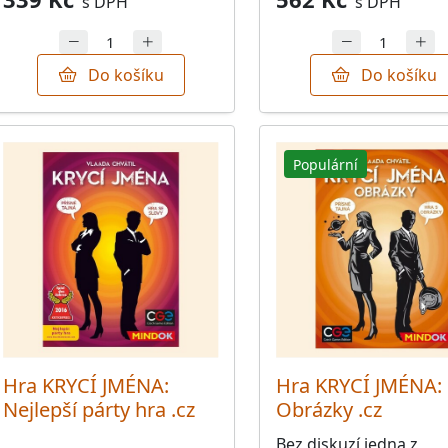
s DPH
s DPH
Do košíku
Do košíku
Populární
Hra KRYCÍ JMÉNA:
Hra KRYCÍ JMÉNA:
Nejlepší párty hra .cz
Obrázky .cz
Bez diskuzí jedna z