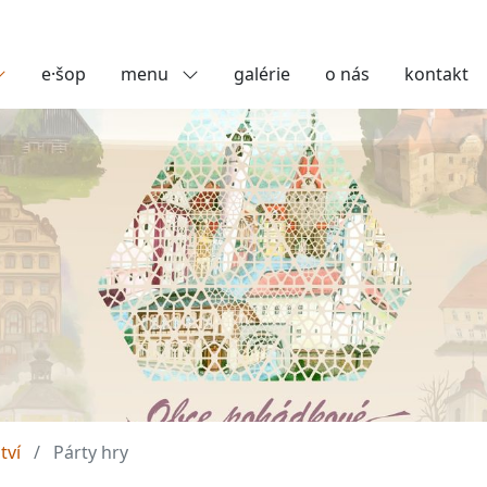
e·šop
menu
galérie
o nás
kontakt
tví
Párty hry