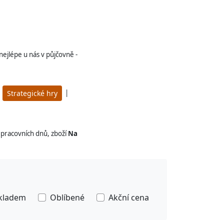
nejlépe u nás v půjčovně -
|
|
Strategické hry
pracovních dnů, zboží
Na
kladem
Oblíbené
Akční cena