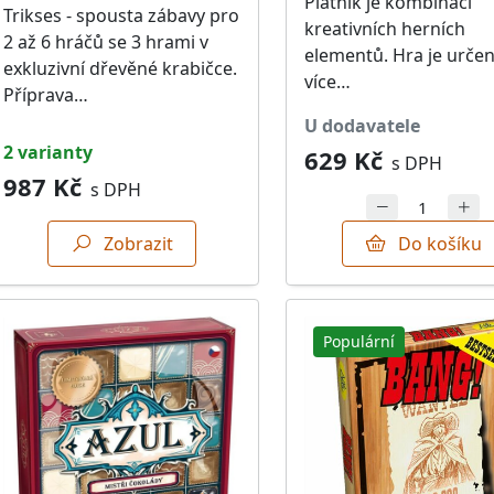
Piatnik je kombinací
Trikses - spousta zábavy pro
kreativních herních
2 až 6 hráčů se 3 hrami v
elementů. Hra je určen
exkluzivní dřevěné krabičce.
více…
Příprava…
u dodavatele
2 varianty
629 Kč
s DPH
987 Kč
s DPH
Zobrazit
Do košíku
Populární