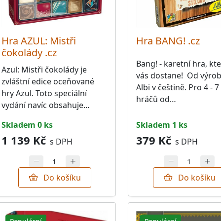
Hra AZUL: Mistři
Hra BANG! .cz
čokolády .cz
Bang! - karetní hra, kt
Azul: Mistři čokolády je
vás dostane! Od výro
zvláštní edice oceňované
Albi v češtině. Pro 4 - 7
hry Azul. Toto speciální
hráčů od…
vydání navíc obsahuje…
skladem 0 ks
skladem 1 ks
1 139 Kč
379 Kč
s DPH
s DPH
Do košíku
Do košíku