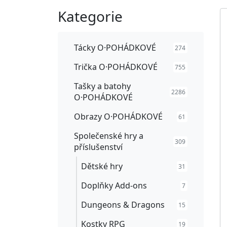
Kategorie
Tácky O·POHÁDKOVÉ
274
Trička O·POHÁDKOVÉ
755
Tašky a batohy
2286
O·POHÁDKOVÉ
Obrazy O·POHÁDKOVÉ
61
Společenské hry a
309
příslušenství
Dětské hry
31
Doplňky Add-ons
7
Dungeons & Dragons
15
Kostky RPG
19