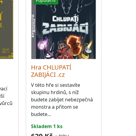
Populární
Hra CHLUPATÍ
ZABIJÁCI .cz
V této hře si sestavíte
ací
skupinu hrdinů, s níž
ší
budete zabíjet nebezpečná
tvůrců
monstra a přitom se
budete…
skladem 1 ks
629 Kč