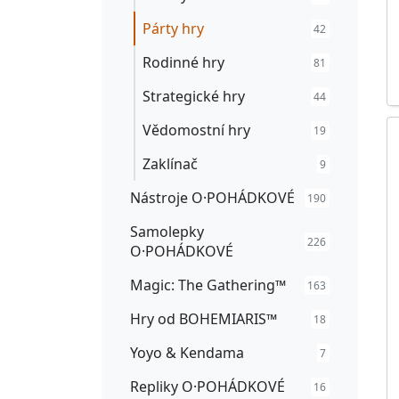
Párty hry
42
Rodinné hry
81
Strategické hry
44
Vědomostní hry
19
Zaklínač
9
Nástroje O·POHÁDKOVÉ
190
Samolepky
226
O·POHÁDKOVÉ
Magic: The Gathering™
163
Hry od BOHEMIARIS™
18
Yoyo & Kendama
7
Repliky O·POHÁDKOVÉ
16