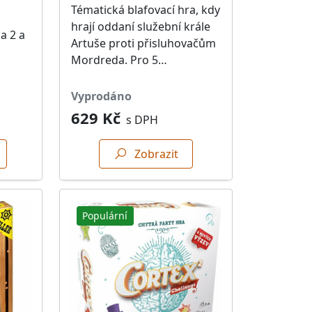
Tématická blafovací hra, kdy
hrají oddaní služební krále
a 2 a
Artuše proti přisluhovačům
Mordreda. Pro 5…
vyprodáno
629 Kč
s DPH
Zobrazit
Populární