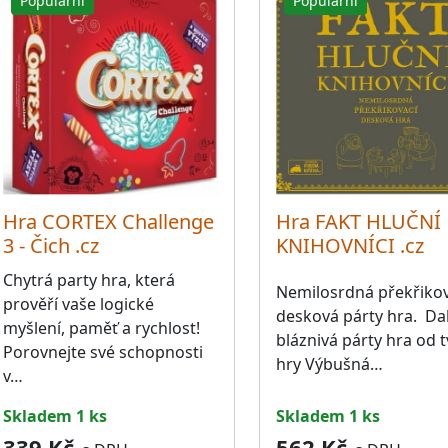
Populární
Populární
Hra CORTEX Challenge
Hra FAKT HLUČNÍ
3 - Čich .cz
KNIHOVNÍCI .cz
Chytrá party hra, která
Nemilosrdná překřikov
prověří vaše logické
desková párty hra. Dal
myšlení, paměť a rychlost!
bláznivá párty hra od 
Porovnejte své schopnosti
hry Výbušná…
v…
skladem 1 ks
skladem 1 ks
339 Kč
562 Kč