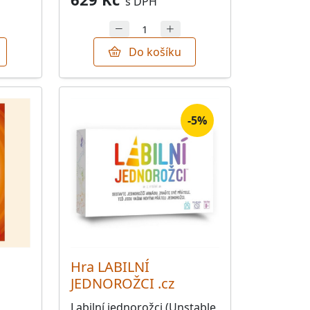
s DPH
Do košíku
-5%
Hra LABILNÍ
JEDNOROŽCI .cz
Labilní jednorožci (Unstable