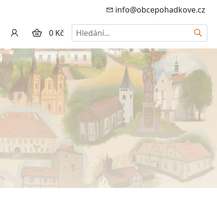
info@obcepohadkove.cz
Hledat
0 Kč