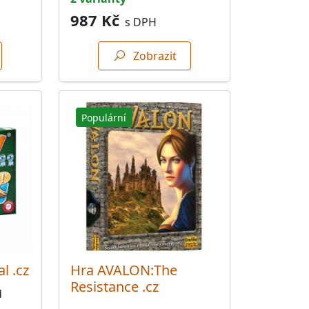
987 Kč
s DPH
Zobrazit
Populární
l .cz
Hra AVALON:The
Resistance .cz
d