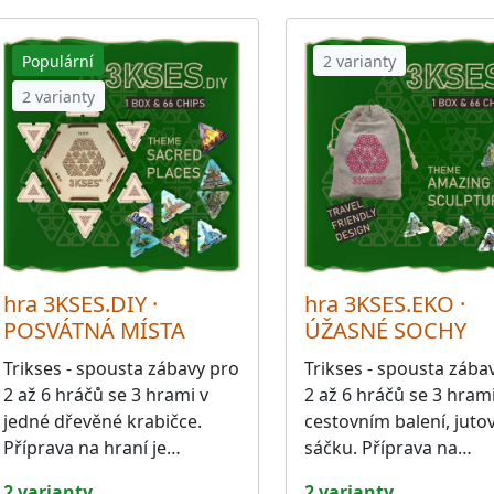
Populární
2 varianty
2 varianty
hra 3KSES.DIY ·
hra 3KSES.EKO ·
POSVÁTNÁ MÍSTA
ÚŽASNÉ SOCHY
Trikses - spousta zábavy pro
Trikses - spousta zába
2 až 6 hráčů se 3 hrami v
2 až 6 hráčů se 3 hrami
jedné dřevěné krabičce.
cestovním balení, jut
Příprava na hraní je…
sáčku. Příprava na…
2 varianty
2 varianty