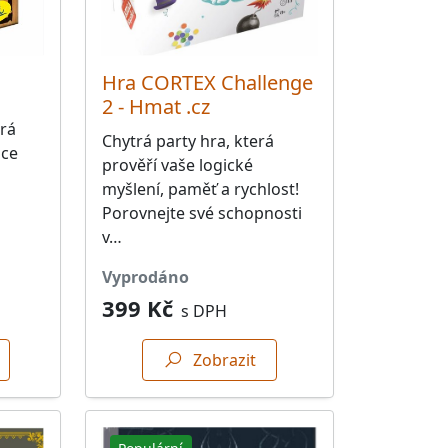
Hra CORTEX Challenge
2 - Hmat .cz
erá
Chytrá party hra, která
bce
prověří vaše logické
myšlení, paměť a rychlost!
Porovnejte své schopnosti
v…
vyprodáno
399 Kč
s DPH
Zobrazit