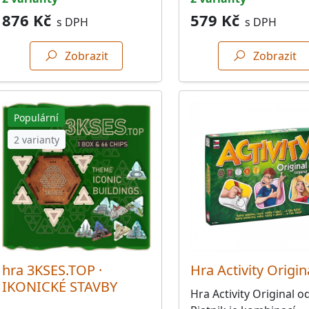
876 Kč
579 Kč
s DPH
s DPH
Zobrazit
Zobrazit
Populární
2 varianty
hra 3KSES.TOP ·
Hra Activity Origina
IKONICKÉ STAVBY
Hra Activity Original o