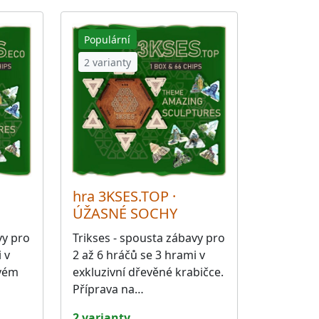
Populární
2 varianty
hra 3KSES.TOP ·
ÚŽASNÉ SOCHY
vy pro
Trikses - spousta zábavy pro
 v
2 až 6 hráčů se 3 hrami v
ovém
exkluzivní dřevěné krabičce.
Příprava na…
2 varianty