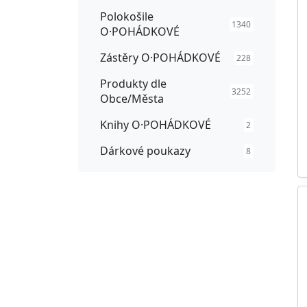
Polokošile
1340
O·POHÁDKOVÉ
Zástěry O·POHÁDKOVÉ
228
Produkty dle
3252
Obce/Města
Knihy O·POHÁDKOVÉ
2
Dárkové poukazy
8