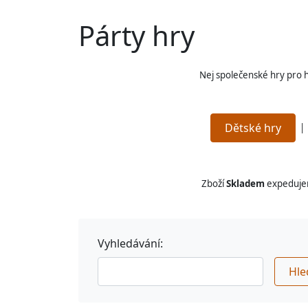
Párty hry
Nej společenské hry pro ho
Dětské hry
Zboží
Skladem
expedujem
Vyhledávání:
Hle