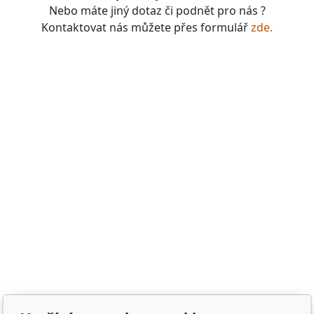
Nebo máte jiný dotaz či podnět pro nás ?
Kontaktovat nás můžete přes formulář
zde.
boardgames, fotbal, slavie, viktorka, sparta, dukla,
kolová, bike, motorbike, unicycle, e-bike, kalimba,
nástroje, vesnička má pohádková, pohádkové česko,
pohádková plzeň, pohádková praha, česko, čechy,
morava, bohemia, bohém, hra, zaklínač, witcher, Magic:
the gathering, dungeons&dragons, euthia, dračí doupě,
merchandising, merch, upomínkové předměty,
suvenýry , dárky, upomínkové předměty, turistické,
známky, vlastenec, mandala, karel gott, tomáš klus,
kabát, kiss, rammstein, depeche mode, pink, madonna,
sia, lady gaga, titanic, repliky mečů, meč, repliky
historických zbraní, chladné zbraně, cosplay, larp,
gloomhaven, frosthaven, euthia, hra o trůny, duna, pán
prstenů, lord of the rings, witcher, zaklínač, avatar ,
město Staňkov, město Domažlice, město Holýšov, obec
Meclov, obec Chodov, město Stod, obec Chotěšov, obec