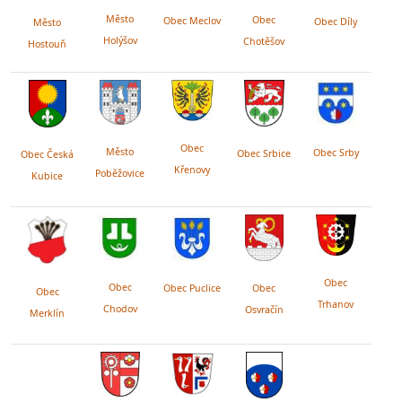
Město
Obec
Obec Meclov
Obec Díly
Město
Holýšov
Chotěšov
Hostouň
Obec
Město
Obec Srby
Obec Srbice
Obec Česká
Křenovy
Poběžovice
Kubice
Obec
Obec
Obec Puclice
Obec
Obec
Trhanov
Chodov
Osvračín
Merklín