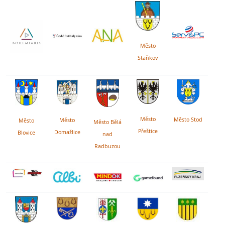
Město
Staňkov
Město
Město Stod
Město
Město
Město Bělá
Přeštice
Domažlice
Blovice
nad
Radbuzou