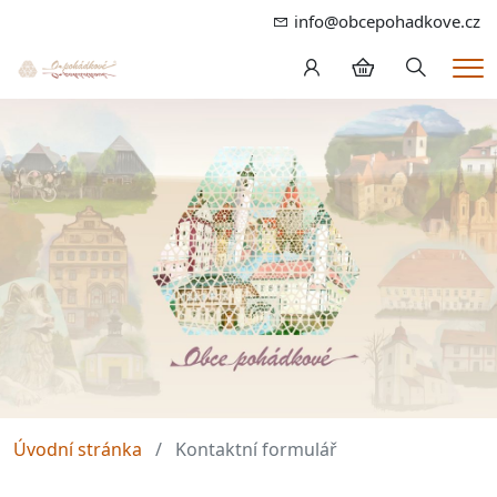
info@obcepohadkove.cz
Hledání
Me
Úvodní stránka
Kontaktní formulář