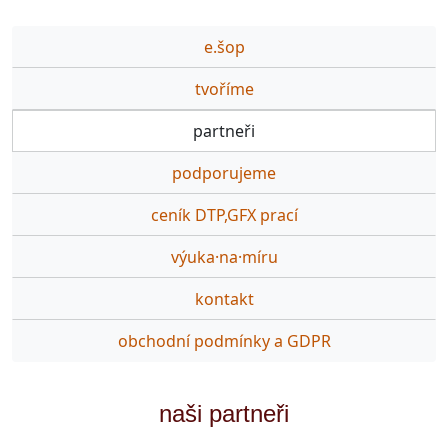
e.šop
tvoříme
partneři
podporujeme
ceník DTP,GFX prací
výuka·na·míru
kontakt
obchodní podmínky a GDPR
naši partneři