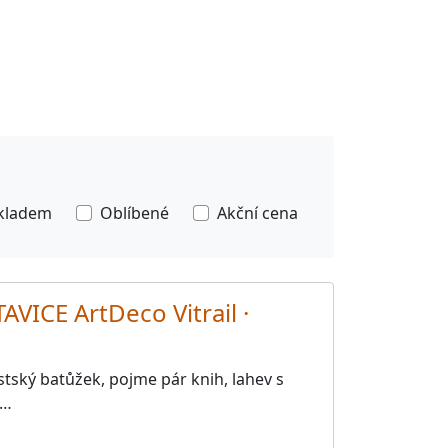
kladem
Oblíbené
Akční cena
VICE ArtDeco Vitrail ·
tský batůžek, pojme pár knih, lahev s
m…