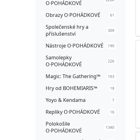
O·POHÁDKOVÉ
Obrazy O·POHÁDKOVÉ
61
Společenské hry a
309
příslušenství
Nástroje O·POHÁDKOVÉ
190
Samolepky
226
O·POHÁDKOVÉ
Magic: The Gathering™
163
Hry od BOHEMIARIS™
18
Yoyo & Kendama
7
Repliky O·POHÁDKOVÉ
16
Polokošile
1340
O·POHÁDKOVÉ