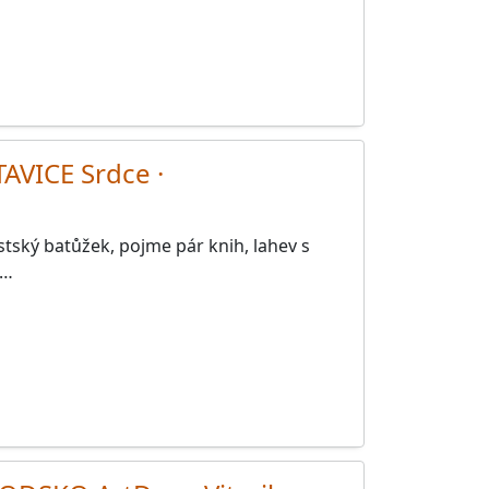
AVICE Srdce ·
tský batůžek, pojme pár knih, lahev s
m…