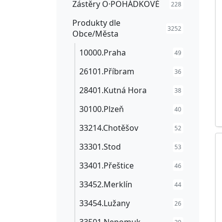
Zástěry O·POHÁDKOVÉ
228
Produkty dle
3252
Obce/Města
10000.Praha
49
26101.Příbram
36
28401.Kutná Hora
38
30100.Plzeň
40
33214.Chotěšov
52
33301.Stod
53
33401.Přeštice
46
33452.Merklín
44
33454.Lužany
26