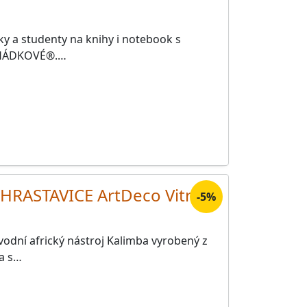
y a studenty na knihy i notebook s
OHÁDKOVÉ®.…
HRASTAVICE ArtDeco Vitrail ·
-5%
vodní africký nástroj Kalimba vyrobený z
a s…