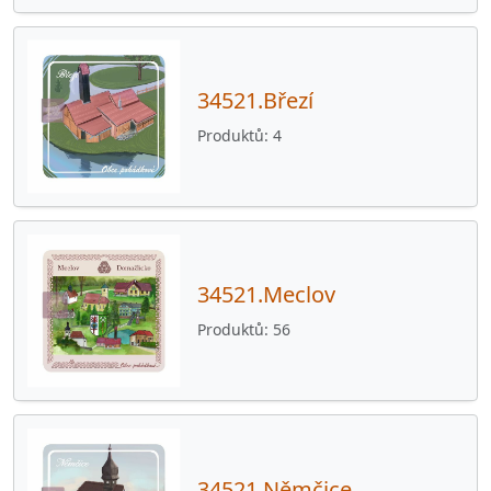
34521.Březí
Produktů
4
34521.Meclov
Produktů
56
34521.Němčice