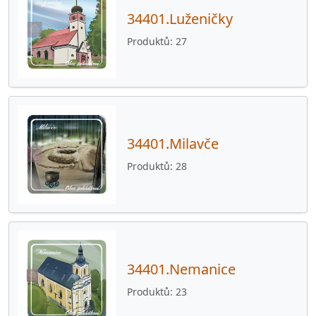
WorldWide
214
34401.Luženičky
Knihy O·POHÁDKOVÉ
2
Produktů
27
Dárkové poukazy
8
34401.Milavče
Produktů
28
34401.Nemanice
Produktů
23