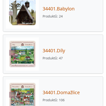
34401.Babylon
34561.Osvračín
45
Produktů
24
34561.Poděvousy
13
34561.Puclice
45
34561.Staňkov
95
34561.Vránov
27
34401.Díly
34562.Bukovec
33
Produktů
47
34562.Čečovice
42
34562.Holýšov
84
34562.Všekary
24
34601.Blížejov
3
34401.Domažlice
34601.Horšovský Týn
97
Produktů
106