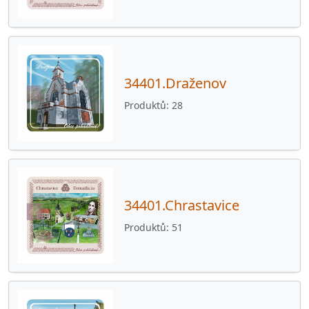
34601.Chotiměř
26
34601.Jivjany
26
34601.Lštění
41
34401.Draženov
34601.Mezholezy
13
Produktů
28
34601.Mířkov
24
34601.Nahošice
26
34601.Ostromeč
26
34601.Srby
41
34401.Chrastavice
34601.Velký Malahov
24
Produktů
51
46001.Liberec
39
60000.Brno
40
77900.Olomouc
39