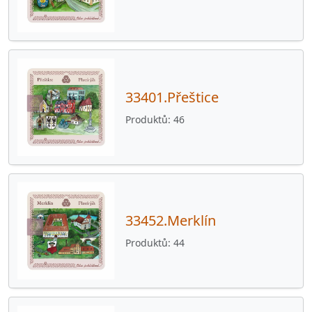
34501.Mrákov
25
34502.Kout na Šumavě
37
34506.Hluboká
24
34506.Chodská Lhota
27
33401.Přeštice
34506.Kdyně
35
Produktů
46
34506.Loučim
43
34507.Všeruby
28
34509.Pocinovice
28
33452.Merklín
34521.Březí
4
Produktů
44
34521.Meclov
56
34521.Němčice
4
34521.Třebnice
4