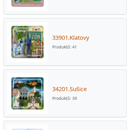
34543. Strýčkovice
43
34543.Chocomyšl
31
34543.Kanice
30
33901.Klatovy
34543.Koloveč
44
Produktů
41
34543.Srbice
45
34543.Těšovice
40
34561.Čermná
33
34561.Hlohová
4
34201.Sušice
34561.Hlohovčice
33
Produktů
39
34561.Krchleby
32
34561.Křenovy
42
34561.Ohučov
8