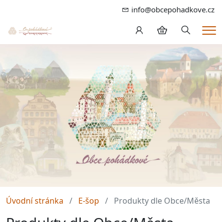
info@obcepohadkove.cz
Hledání
Me
Úvodní stránka
E-šop
Produkty dle Obce/Města