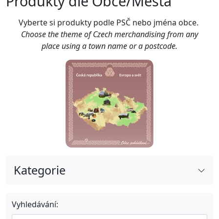
Produkty dle Obce/Města
Vyberte si produkty podle PSČ nebo jména obce.
Choose the theme of Czech merchandising from any
place using a town name or a postcode.
Kategorie
Tácky O·POHÁDKOVÉ
274
Vyhledávání:
Trička O·POHÁDKOVÉ
755