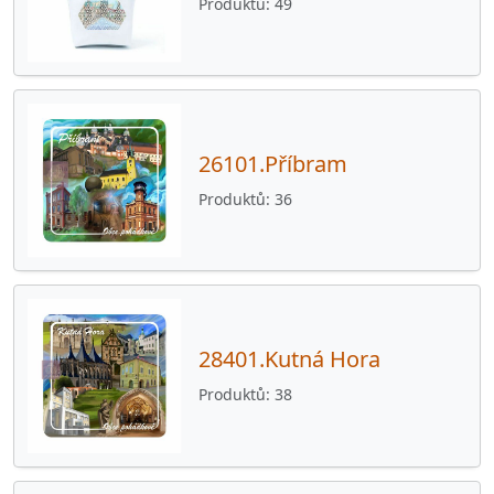
Produktů
49
10000.Praha
49
26101.Příbram
36
28401.Kutná Hora
38
26101.Příbram
30100.Plzeň
40
Produktů
36
33214.Chotěšov
52
33301.Stod
53
33401.Přeštice
46
33452.Merklín
44
28401.Kutná Hora
33454.Lužany
26
Produktů
38
33501.Nepomuk
39
33601.Blovice
52