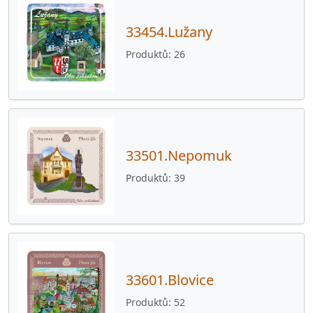
34522.Poběžovice
53
33454.Lužany
34522.Šitboř
26
Produktů
26
34525.Hostouň
53
34525.Mutěnín
23
34525.Svržno
52
34525.Újezd Svatého Kříže
39
33501.Nepomuk
34526.Bělá nad Radbuzou
50
Produktů
39
34532.Česká Kubice
45
34533.Chodov
60
34533.Trhanov
52
33601.Blovice
34534.Klenčí pod Čerchovem
37
Produktů
52
34535.Postřekov
26