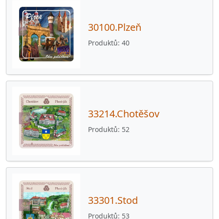
33901.Klatovy
41
34201.Sušice
39
30100.Plzeň
34401.Babylon
24
Produktů
40
34401.Díly
47
34401.Domažlice
106
34401.Draženov
28
33214.Chotěšov
34401.Chrastavice
51
Produktů
52
34401.Luženičky
27
34401.Milavče
28
34401.Nemanice
23
34401.Újezd
31
33301.Stod
34401.Zahořany
28
Produktů
53