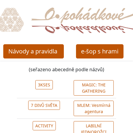
Návody a pravidla
e-šop s hrami
(seřazeno abecedně podle názvů)
3KSES
MAGIC: THE
GATHERING
7 DIVŮ SVĚTA
MLEM: Vesmírná
agentura
ACTIVITY
LABILNÍ
JEDNOROŽCI