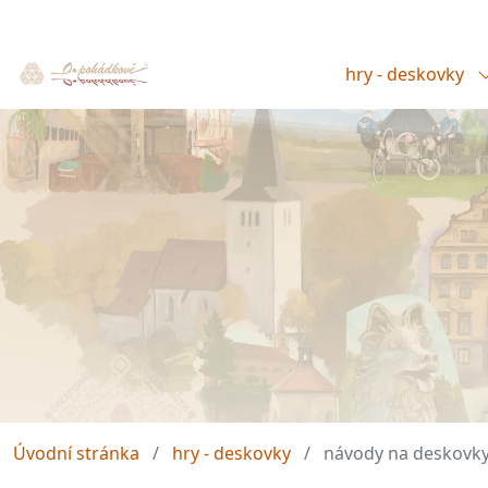
hry - deskovky
Úvodní stránka
hry - deskovky
návody na deskovk