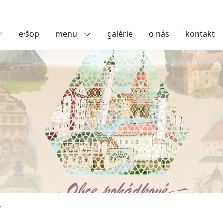
e·šop
menu
galérie
o nás
kontakt
y