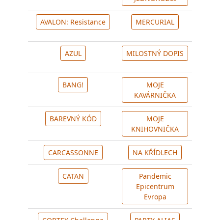
AVALON: Resistance
MERCURIAL
AZUL
MILOSTNÝ DOPIS
BANG!
MOJE
KAVÁRNIČKA
BAREVNÝ KÓD
MOJE
KNIHOVNIČKA
CARCASSONNE
NA KŘÍDLECH
CATAN
Pandemic
Epicentrum
Evropa