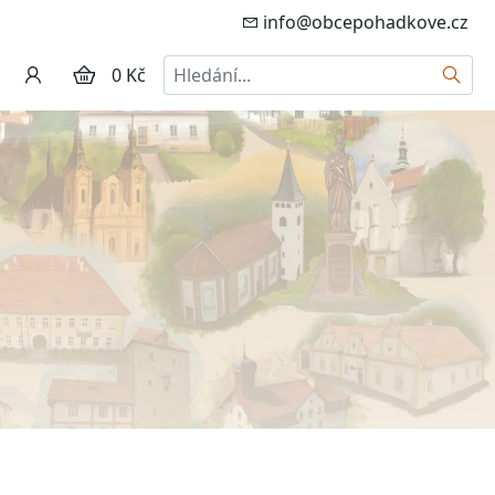
info@obcepohadkove.cz
Hledat
0 Kč