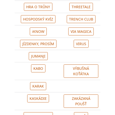
HRA O TRŮNY
THREETALE
HOSPODSKÝ KVÍZ
TRENCH CLUB
iKNOW
VIA MAGICA
JÍZDENKY, PROSÍM
VIRUS
JUMANJI
KABO
VÝBUŠNÁ
KOŤÁTKA
KARAK
KASKÁDIE
ZAKÁZANÁ
POUŠŤ