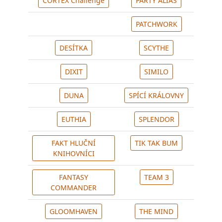
CORTEX Challenge
PARTY ALIAS
PATCHWORK
DESÍTKA
SCYTHE
DIXIT
SIMILO
DUNA
SPÍCÍ KRÁLOVNY
EUTHIA
SPLENDOR
FAKT HLUČNÍ
TIK TAK BUM
KNIHOVNÍCI
FANTASY
TEAM 3
COMMANDER
GLOOMHAVEN
THE MIND