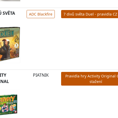
Ů SVĚTA
ADC Blackfire
7 divů světa Duel - pravidla CZ
ITY
PIATNIK
Pravidla hry Activity Original 
INAL
stažení