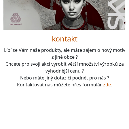
kontakt
Líbí se Vám naše produkty, ale máte zájem o nový motiv
z jiné obce ?
Chcete pro svoji akci vyrobit větší množství výrobků za
výhodnější cenu ?
Nebo máte jiný dotaz či podnět pro nás ?
Kontaktovat nás můžete přes formulář
zde.
boardgames, fotbal, slavie, viktorka, sparta, dukla,
kolová, bike, motorbike, unicycle, e-bike, kalimba,
nástroje, vesnička má pohádková, pohádkové česko,
pohádková plzeň, pohádková praha, česko, čechy,
morava, bohemia, bohém, hra, zaklínač, witcher, Magic: