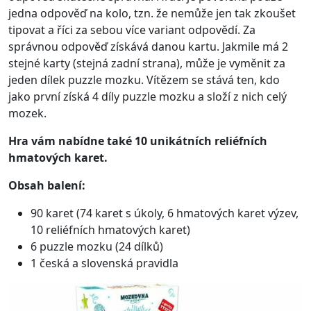
jedna odpověď na kolo, tzn. že nemůže jen tak zkoušet
tipovat a říci za sebou více variant odpovědí. Za
správnou odpověď získává danou kartu. Jakmile má 2
stejné karty (stejná zadní strana), může je vyměnit za
jeden dílek puzzle mozku. Vítězem se stává ten, kdo
jako první získá 4 díly puzzle mozku a složí z nich celý
mozek.
Hra vám nabídne také 10 unikátních reliéfních
hmatových karet.
Obsah balení:
90 karet (74 karet s úkoly, 6 hmatových karet výzev,
10 reliéfních hmatových karet)
6 puzzle mozku (24 dílků)
1 česká a slovenská pravidla