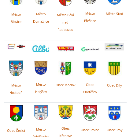
Město
Město Stod
Město
Město
Město Bělá
Přeštice
Domažlice
Blovice
nad
Radbuzou
Město
Obec
Obec Meclov
Obec Díly
Město
Holýšov
Chotěšov
Hostouň
Obec
Město
Obec Srby
Obec Srbice
Obec Česká
Křenovy
Poběžovice