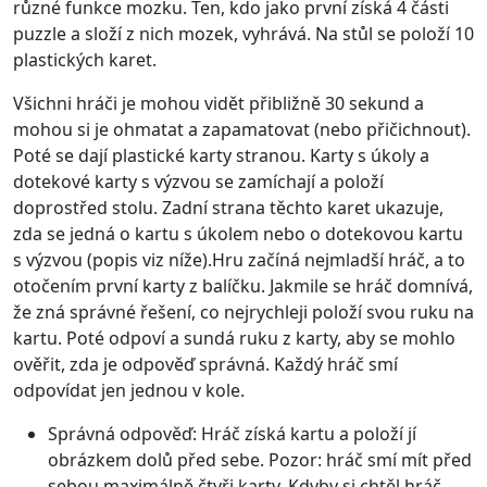
různé funkce mozku. Ten, kdo jako první získá 4 části
puzzle a složí z nich mozek, vyhrává. Na stůl se položí 10
plastických karet.
Všichni hráči je mohou vidět přibližně 30 sekund a
mohou si je ohmatat a zapamatovat (nebo přičichnout).
Poté se dají plastické karty stranou. Karty s úkoly a
dotekové karty s výzvou se zamíchají a položí
doprostřed stolu. Zadní strana těchto karet ukazuje,
zda se jedná o kartu s úkolem nebo o dotekovou kartu
s výzvou (popis viz níže).Hru začíná nejmladší hráč, a to
otočením první karty z balíčku. Jakmile se hráč domnívá,
že zná správné řešení, co nejrychleji položí svou ruku na
kartu. Poté odpoví a sundá ruku z karty, aby se mohlo
ověřit, zda je odpověď správná. Každý hráč smí
odpovídat jen jednou v kole.
Správná odpověď: Hráč získá kartu a položí jí
obrázkem dolů před sebe. Pozor: hráč smí mít před
sebou maximálně čtyři karty. Kdyby si chtěl hráč