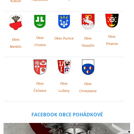
Kubice
Obec
Obec
Obec Puclice
Obec
Obec
Trhanov
Chodov
Osvračín
Merklín
Obec
Obec
Obec
Lužany
Čečovice
Chrastavice
FACEBOOK OBCE POHÁDKOVÉ