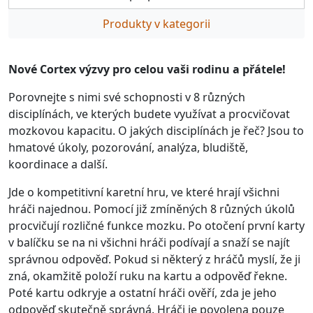
Produkty v kategorii
Nové Cortex výzvy pro celou vaši rodinu a přátele!
Porovnejte s nimi své schopnosti v 8 různých
disciplínách, ve kterých budete využívat a procvičovat
mozkovou kapacitu. O jakých disciplínách je řeč? Jsou to
hmatové úkoly, pozorování, analýza, bludiště,
koordinace a další.
Jde o kompetitivní karetní hru, ve které hrají všichni
hráči najednou. Pomocí již zmíněných 8 různých úkolů
procvičují rozličné funkce mozku. Po otočení první karty
v balíčku se na ni všichni hráči podívají a snaží se najít
správnou odpověď. Pokud si některý z hráčů myslí, že ji
zná, okamžitě položí ruku na kartu a odpověď řekne.
Poté kartu odkryje a ostatní hráči ověří, zda je jeho
odpověď skutečně správná. Hráči je povolena pouze