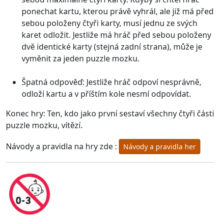
ponechat kartu, kterou právě vyhrál, ale již má před
sebou položeny čtyři karty, musí jednu ze svých
karet odložit. Jestliže má hráč před sebou položeny
dvě identické karty (stejná zadní strana), může je
vyměnit za jeden puzzle mozku.
Špatná odpověď: Jestliže hráč odpoví nesprávně,
odloží kartu a v příštím kole nesmí odpovídat.
Konec hry: Ten, kdo jako první sestaví všechny čtyři části
puzzle mozku, vítězí.
Návody a pravidla na hry zde :
Návody a pravidla her