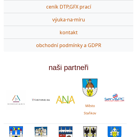
ceník DTP,GFX prací
výuka·na·míru
kontakt
obchodní podmínky a GDPR
naši partneři
Město
Staňkov