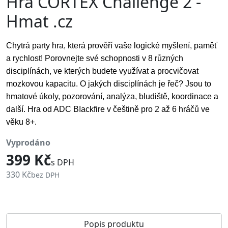
Hra CORTEX Challenge 2 -
Hmat .cz
Chytrá party hra, která prověří vaše logické myšlení, paměť
a rychlost! Porovnejte své schopnosti v 8 různých
disciplínách, ve kterých budete využívat a procvičovat
mozkovou kapacitu. O jakých disciplínách je řeč? Jsou to
hmatové úkoly, pozorování, analýza, bludiště, koordinace a
další.
Hra od ADC BIackfire v češtině pro 2 až 6 hráčů ve
věku 8+.
vyprodáno
399 Kč
s DPH
330 Kč
bez DPH
Popis produktu