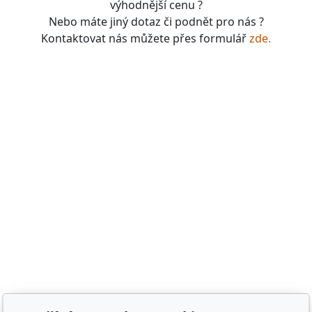
výhodnější cenu ?
Nebo máte jiný dotaz či podnět pro nás ?
Kontaktovat nás můžete přes formulář
zde.
boardgames, fotbal, slavie, viktorka, sparta, dukla,
kolová, bike, motorbike, unicycle, e-bike, kalimba,
nástroje, vesnička má pohádková, pohádkové česko,
pohádková plzeň, pohádková praha, česko, čechy,
morava, bohemia, bohém, hra, zaklínač, witcher, Magic:
the gathering, dungeons&dragons, euthia, dračí doupě,
merchandising, merch, upomínkové předměty,
suvenýry , dárky, upomínkové předměty, turistické,
známky, vlastenec, mandala, karel gott, tomáš klus,
kabát, kiss, rammstein, depeche mode, pink, madonna,
sia, lady gaga, titanic, repliky mečů, meč, repliky
historických zbraní, chladné zbraně, cosplay, larp,
gloomhaven, frosthaven, euthia, hra o trůny, duna, pán
prstenů, lord of the rings, witcher, zaklínač, avatar ,
město Staňkov, město Domažlice, město Holýšov, obec