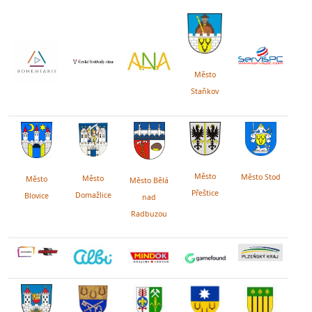
Město
Staňkov
Město
Město Stod
Město
Město
Město Bělá
Přeštice
Domažlice
Blovice
nad
Radbuzou