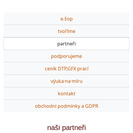
e.šop
tvoříme
partneři
podporujeme
ceník DTP,GFX prací
výuka·na·míru
kontakt
obchodní podmínky a GDPR
naši partneři