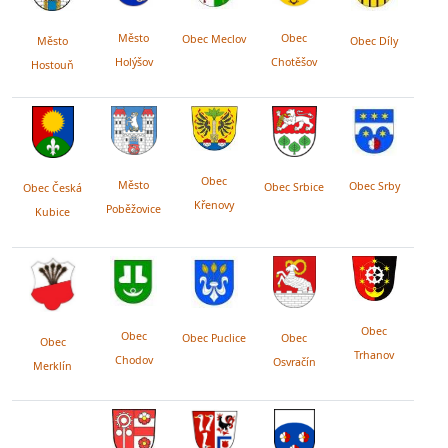
Město
Obec
Obec Meclov
Obec Díly
Město
Holýšov
Chotěšov
Hostouň
Obec
Město
Obec Srby
Obec Srbice
Obec Česká
Křenovy
Poběžovice
Kubice
Obec
Obec
Obec Puclice
Obec
Obec
Trhanov
Chodov
Osvračín
Merklín