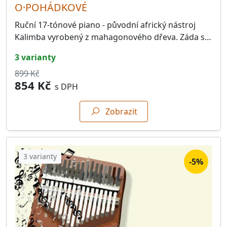
O·POHÁDKOVÉ
Ruční 17-tónové piano - původní africký nástroj
Kalimba vyrobený z mahagonového dřeva. Záda s…
3 varianty
899 Kč
854 Kč
s DPH
Zobrazit
3 varianty
-5%