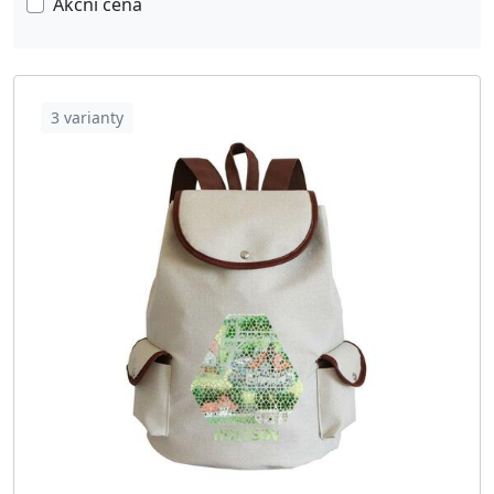
Akční cena
Yoyo & Kendama
7
Repliky O·POHÁDKOVÉ
16
Polokošile O·POHÁDKOVÉ
1340
3 varianty
Zástěry O·POHÁDKOVÉ
228
Produkty dle Obce/Města
3252
10000.Praha
49
26101.Příbram
36
28401.Kutná Hora
38
30100.Plzeň
40
33214.Chotěšov
52
33301.Stod
53
33401.Přeštice
46