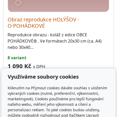
Obraz reprodukce HOLÝŠOV ·
O·POHÁDKOVÉ
Reprodukce obrazu - koláž z edice OBCE
POHÁDKOVÉ® . Ve formátech 20x30 cm (ca. A4)
nebo 30x40…
8 variant
1 090 Kč
s DPH
Využíváme soubory cookies
Zobrazit
Kliknutím na Přijmout cookies dáváte souhlas s uložením
vybraných cookies (nutné, preferenční, výkonnostní,
marketingové). Cookies používáme pro lepší fungování
8 variant
našeho webu, měření jeho výkonnosti a cílení a
personalizaci reklam. To jaké cookies budou uloženy,
můžete svobodně rozhodnout pod tlačítkem Upravit