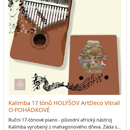
Kalimba 17 tónů HOLÝŠOV ArtDeco Vitrail
O·POHÁDKOVÉ
Ruční 17-tónové piano - původní africký nástroj
Kalimba vyrobený z mahagonového dřeva. Záda s…