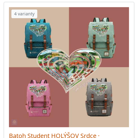
4 varianty
Batoh Student HOLÝŠOV Srdce ·