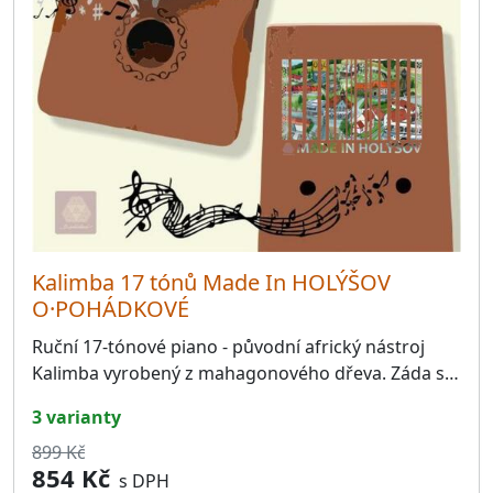
Kalimba 17 tónů Made In HOLÝŠOV
O·POHÁDKOVÉ
Ruční 17-tónové piano - původní africký nástroj
Kalimba vyrobený z mahagonového dřeva. Záda s…
3 varianty
899 Kč
854 Kč
s DPH