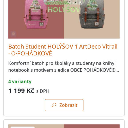
Batoh Student HOLÝŠOV 1 ArtDeco Vitrail
· O·POHÁDKOVÉ
Komfortní batoh pro školáky a studenty na knihy i
notebook s motivem z edice OBCE POHÁDKOVÉ®…
4 varianty
1 199 Kč
s DPH
Zobrazit