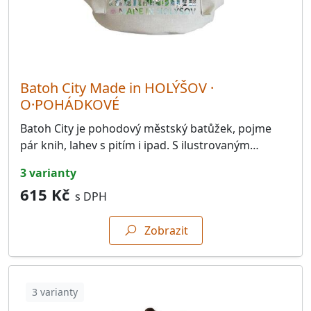
34601.Velký Malahov
24
46001.Liberec
39
60000.Brno
40
Batoh City Made in HOLÝŠOV ·
77900.Olomouc
39
O·POHÁDKOVÉ
WorldWide
214
Batoh City je pohodový městský batůžek, pojme
pár knih, lahev s pitím i ipad. S ilustrovaným…
Knihy O·POHÁDKOVÉ
2
3 varianty
Dárkové poukazy
8
615 Kč
s DPH
Zobrazit
3 varianty