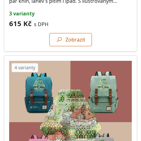
pár knih, lahev s pitím i ipad. S ilustrovaným…
3 varianty
615 Kč
s DPH
Zobrazit
4 varianty