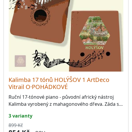
Kalimba 17 tónů HOLÝŠOV 1 ArtDeco
Vitrail O·POHÁDKOVÉ
Ruční 17-tónové piano - původní africký nástroj
Kalimba vyrobený z mahagonového dřeva. Záda s…
3 varianty
899 Kč
854 Kč