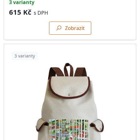
3 varianty
34562.Holýšov
84
615 Kč
s DPH
34562.Všekary
24
Zobrazit
34601.Blížejov
3
34601.Horšovský Týn
97
34601.Chotiměř
26
3 varianty
34601.Jivjany
26
34601.Lštění
41
34601.Mezholezy
13
34601.Mířkov
24
34601.Nahošice
26
34601.Ostromeč
26
34601.Srby
41