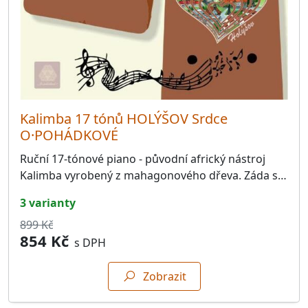
Kalimba 17 tónů HOLÝŠOV Srdce
O·POHÁDKOVÉ
Ruční 17-tónové piano - původní africký nástroj
Kalimba vyrobený z mahagonového dřeva. Záda s…
3 varianty
899 Kč
854 Kč
s DPH
Zobrazit