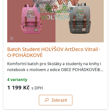
Batoh Student HOLÝŠOV ArtDeco Vitrail ·
O·POHÁDKOVÉ
Komfortní batoh pro školáky a studenty na knihy i
notebook s motivem z edice OBCE POHÁDKOVÉ®…
4 varianty
1 199 Kč
s DPH
Zobrazit