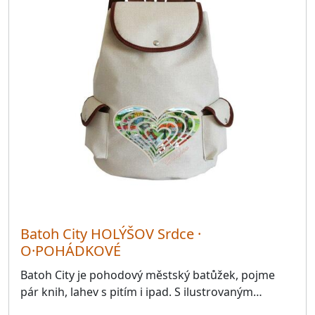
34561.Hlohová
4
34561.Hlohovčice
33
34561.Krchleby
32
34561.Křenovy
42
34561.Ohučov
8
34561.Osvračín
45
34561.Poděvousy
13
34561.Puclice
45
34561.Staňkov
95
Batoh City HOLÝŠOV Srdce ·
34561.Vránov
27
O·POHÁDKOVÉ
34562.Bukovec
Batoh City je pohodový městský batůžek, pojme
33
pár knih, lahev s pitím i ipad. S ilustrovaným…
34562.Čečovice
42