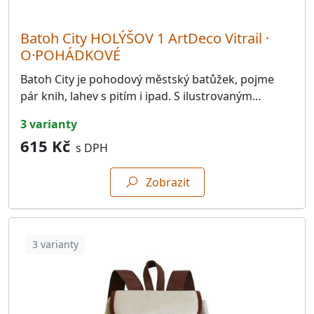
33452.Merklín
44
Batoh City HOLÝŠOV 1 ArtDeco Vitrail ·
33454.Lužany
26
O·POHÁDKOVÉ
33501.Nepomuk
39
Batoh City je pohodový městský batůžek, pojme
33601.Blovice
52
pár knih, lahev s pitím i ipad. S ilustrovaným…
33901.Klatovy
41
3 varianty
615 Kč
34201.Sušice
39
s DPH
34401.Babylon
24
Zobrazit
34401.Díly
47
34401.Domažlice
106
3 varianty
34401.Draženov
28
34401.Chrastavice
51
34401.Luženičky
27