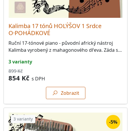
Kalimba 17 tónů HOLÝŠOV 1 Srdce
O·POHÁDKOVÉ
Ruční 17-tónové piano - původní africký nástroj
Kalimba vyrobený z mahagonového dřeva. Záda s…
3 varianty
899 Kč
854 Kč
s DPH
Zobrazit
3 varianty
-5%