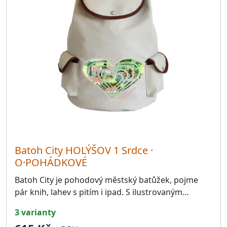
34401.Milavče
28
34401.Nemanice
23
34401.Újezd
31
34401.Zahořany
28
34501.Mrákov
25
34502.Kout na Šumavě
37
34506.Hluboká
24
34506.Chodská Lhota
27
Batoh City HOLÝŠOV 1 Srdce ·
O·POHÁDKOVÉ
34506.Kdyně
35
Batoh City je pohodový městský batůžek, pojme
34506.Loučim
43
pár knih, lahev s pitím i ipad. S ilustrovaným…
34507.Všeruby
28
3 varianty
34509.Pocinovice
28