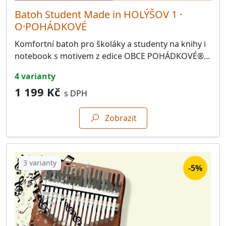
Batoh Student Made in HOLÝŠOV 1 ·
O·POHÁDKOVÉ
Komfortní batoh pro školáky a studenty na knihy i
notebook s motivem z edice OBCE POHÁDKOVÉ®…
4 varianty
1 199 Kč
s DPH
Zobrazit
3 varianty
-5%