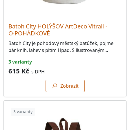
34532.Česká Kubice
45
34533.Chodov
60
34533.Trhanov
52
Batoh City HOLÝŠOV ArtDeco Vitrail ·
O·POHÁDKOVÉ
34534.Klenčí pod Čerchovem
37
Batoh City je pohodový městský batůžek, pojme
34535.Postřekov
26
pár knih, lahev s pitím i ipad. S ilustrovaným…
34543. Strýčkovice
43
3 varianty
34543.Chocomyšl
31
615 Kč
s DPH
34543.Kanice
30
Zobrazit
34543.Koloveč
44
34543.Srbice
45
34543.Těšovice
40
3 varianty
34561.Čermná
33