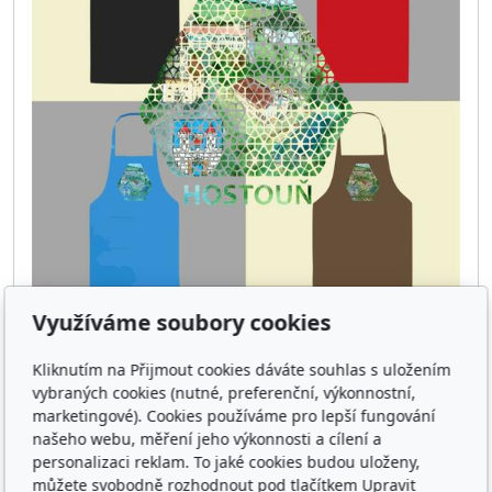
Využíváme soubory cookies
Zástěra HOSTOUŇ · ArtDeco Vitrail ·
O·POHÁDKOVÉ
Kliknutím na Přijmout cookies dáváte souhlas s uložením
vybraných cookies (nutné, preferenční, výkonnostní,
Zástěra do kuchyně, práce na zahradě, do
marketingové). Cookies používáme pro lepší fungování
kadeřnictví nebo výtvarné činnosti s motivem z
našeho webu, měření jeho výkonnosti a cílení a
edice OBCE…
personalizaci reklam. To jaké cookies budou uloženy,
můžete svobodně rozhodnout pod tlačítkem Upravit