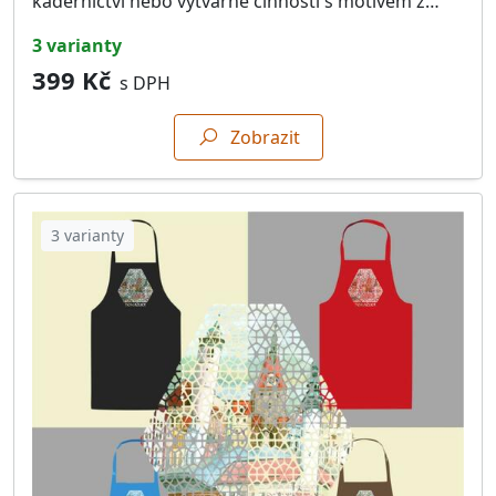
kadeřnictví nebo výtvarné činnosti s motivem z…
3 varianty
399 Kč
s DPH
Zobrazit
3 varianty