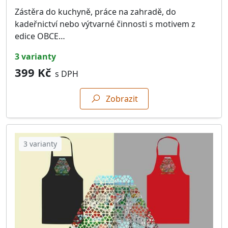
Zástěra do kuchyně, práce na zahradě, do
kadeřnictví nebo výtvarné činnosti s motivem z
edice OBCE…
3 varianty
399 Kč
s DPH
Zobrazit
3 varianty