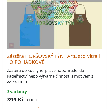
Zástěra HORŠOVSKÝ TÝN · ArtDeco Vitrail
· O·POHÁDKOVÉ
Zástěra do kuchyně, práce na zahradě, do
kadeřnictví nebo výtvarné činnosti s motivem z
edice OBCE…
3 varianty
399 Kč
s DPH