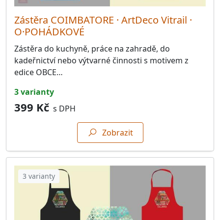
Zástěra COIMBATORE · ArtDeco Vitrail ·
O·POHÁDKOVÉ
Zástěra do kuchyně, práce na zahradě, do
kadeřnictví nebo výtvarné činnosti s motivem z
edice OBCE…
3 varianty
399 Kč
s DPH
Zobrazit
3 varianty