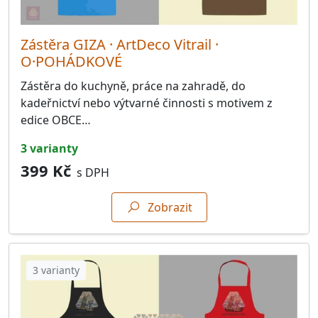
Zástěra GIZA · ArtDeco Vitrail ·
O·POHÁDKOVÉ
Zástěra do kuchyně, práce na zahradě, do
kadeřnictví nebo výtvarné činnosti s motivem z
edice OBCE…
3 varianty
399 Kč
s DPH
Zobrazit
3 varianty