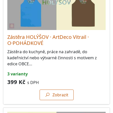
Zástěra HOLÝŠOV · ArtDeco Vitrail ·
O·POHÁDKOVÉ
Zástěra do kuchyně, práce na zahradě, do
kadeřnictví nebo výtvarné činnosti s motivem z
edice OBCE…
3 varianty
399 Kč
s DPH
Zobrazit