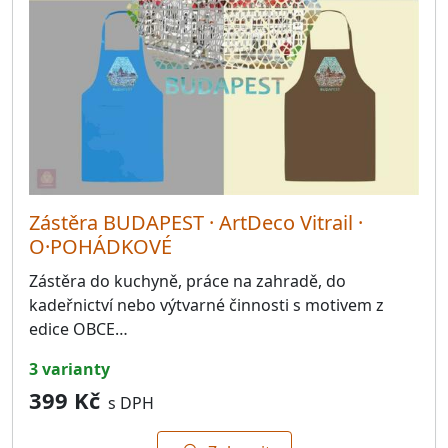
Zástěra BUDAPEST · ArtDeco Vitrail ·
O·POHÁDKOVÉ
Zástěra do kuchyně, práce na zahradě, do
kadeřnictví nebo výtvarné činnosti s motivem z
edice OBCE…
3 varianty
399 Kč
s DPH