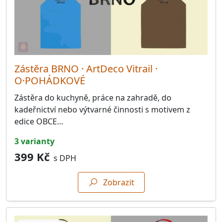
Zástěra BRNO · ArtDeco Vitrail ·
O·POHÁDKOVÉ
Zástěra do kuchyně, práce na zahradě, do
kadeřnictví nebo výtvarné činnosti s motivem z
edice OBCE…
3 varianty
399 Kč
s DPH
Zobrazit