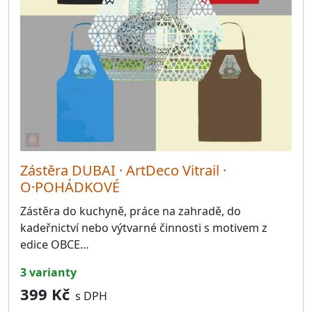
Zástěra DUBAI · ArtDeco Vitrail ·
O·POHÁDKOVÉ
Zástěra do kuchyně, práce na zahradě, do
kadeřnictví nebo výtvarné činnosti s motivem z
edice OBCE…
3 varianty
399 Kč
s DPH