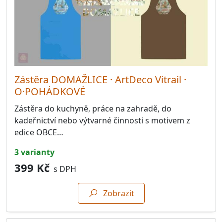
Zástěra DOMAŽLICE · ArtDeco Vitrail ·
O·POHÁDKOVÉ
Zástěra do kuchyně, práce na zahradě, do
kadeřnictví nebo výtvarné činnosti s motivem z
edice OBCE…
3 varianty
399 Kč
s DPH
Zobrazit