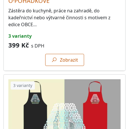
O·POHÁDKOVÉ
Zástěra do kuchyně, práce na zahradě, do
kadeřnictví nebo výtvarné činnosti s motivem z
edice OBCE…
3 varianty
399 Kč
s DPH
Zobrazit
3 varianty