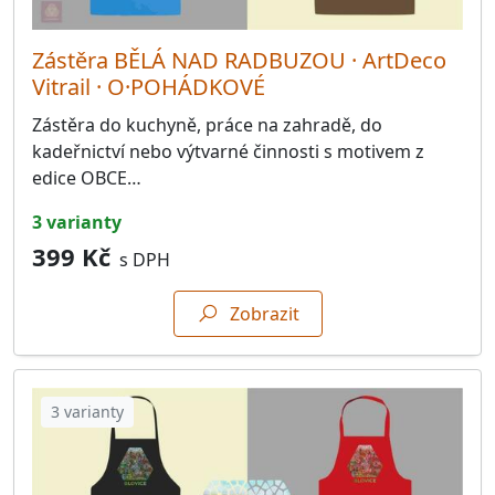
Zástěra BĚLÁ NAD RADBUZOU · ArtDeco
Vitrail · O·POHÁDKOVÉ
Zástěra do kuchyně, práce na zahradě, do
kadeřnictví nebo výtvarné činnosti s motivem z
edice OBCE…
3 varianty
399 Kč
s DPH
Zobrazit
3 varianty