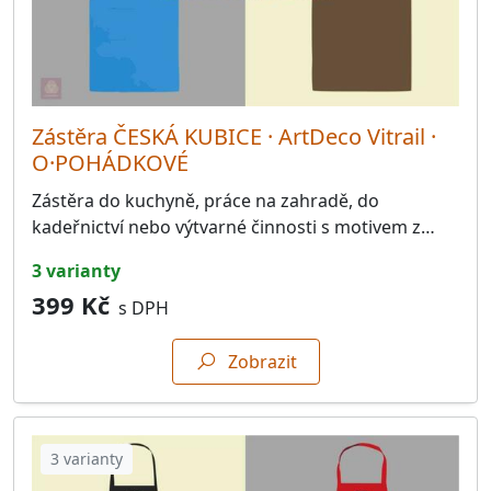
Zástěra ČESKÁ KUBICE · ArtDeco Vitrail ·
O·POHÁDKOVÉ
Zástěra do kuchyně, práce na zahradě, do
kadeřnictví nebo výtvarné činnosti s motivem z…
3 varianty
399 Kč
s DPH
Zobrazit
3 varianty