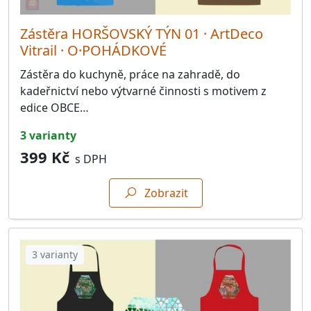
Zástěra HORŠOVSKÝ TÝN 01 · ArtDeco
Vitrail · O·POHÁDKOVÉ
Zástěra do kuchyně, práce na zahradě, do
kadeřnictví nebo výtvarné činnosti s motivem z
edice OBCE…
3 varianty
399 Kč
s DPH
Zobrazit
3 varianty