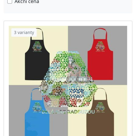
Akční cena
Yoyo & Kendama
7
Repliky O·POHÁDKOVÉ
16
Polokošile O·POHÁDKOVÉ
1340
3 varianty
Zástěry O·POHÁDKOVÉ
228
téma | Srdce
82
téma | ČarKód - Made in
89
téma | ArtDeco Vitrail
56
Produkty dle Obce/Města
3252
Knihy O·POHÁDKOVÉ
2
Dárkové poukazy
8