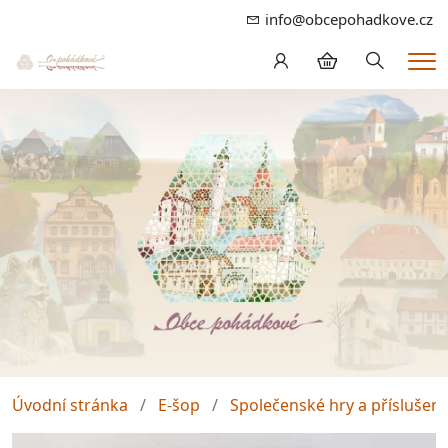
info@obcepohadkove.cz
Hledání
Me
Úvodní stránka
E-šop
Společenské hry a příslušens