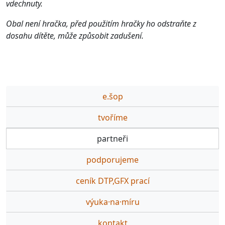
vdechnuty.
Obal není hračka, před použitím hračky ho odstraňte z
dosahu dítěte, může způsobit zadušení.
e.šop
tvoříme
partneři
podporujeme
ceník DTP,GFX prací
výuka·na·míru
kontakt