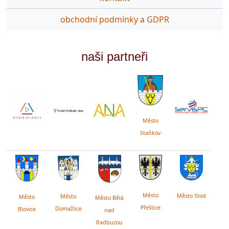
obchodní podmínky a GDPR
naši partneři
Město
Staňkov
Město
Město Stod
Město
Město
Město Bělá
Přeštice
Domažlice
Blovice
nad
Radbuzou