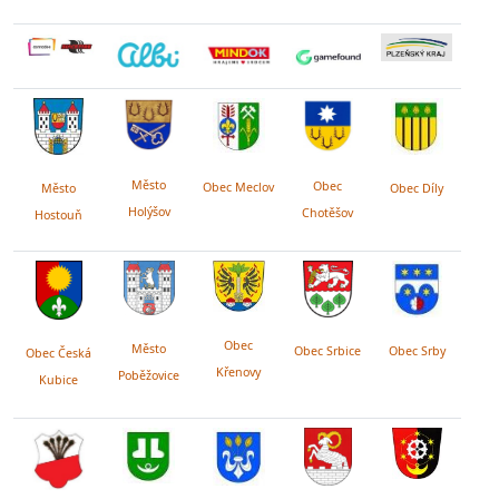
Město
Obec
Obec Meclov
Obec Díly
Město
Holýšov
Chotěšov
Hostouň
Obec
Město
Obec Srby
Obec Srbice
Obec Česká
Křenovy
Poběžovice
Kubice