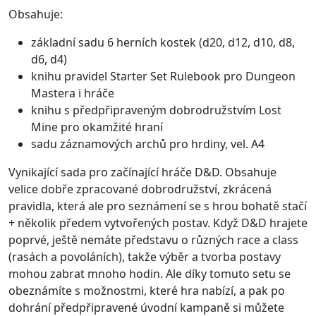
Obsahuje:
základní sadu 6 herních kostek (d20, d12, d10, d8,
d6, d4)
knihu pravidel Starter Set Rulebook pro Dungeon
Mastera i hráče
knihu s předpřipraveným dobrodružstvím Lost
Mine pro okamžité hraní
sadu záznamových archů pro hrdiny, vel. A4
Vynikající sada pro začínající hráče D&D. Obsahuje
velice dobře zpracované dobrodružství, zkrácená
pravidla, která ale pro seznámení se s hrou bohatě stačí
+ několik předem vytvořených postav. Když D&D hrajete
poprvé, ještě nemáte představu o různých race a class
(rasách a povoláních), takže výběr a tvorba postavy
mohou zabrat mnoho hodin. Ale díky tomuto setu se
obeznámíte s možnostmi, které hra nabízí, a pak po
dohrání předpřipravené úvodní kampaně si můžete