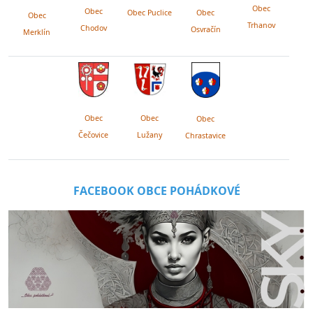
Obec
Obec
Obec Puclice
Obec
Obec
Trhanov
Chodov
Osvračín
Merklín
Obec
Obec
Obec
Lužany
Čečovice
Chrastavice
FACEBOOK OBCE POHÁDKOVÉ