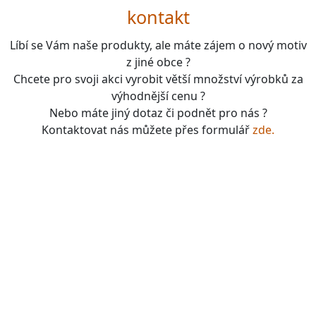
kontakt
Líbí se Vám naše produkty, ale máte zájem o nový motiv
z jiné obce ?
Chcete pro svoji akci vyrobit větší množství výrobků za
výhodnější cenu ?
Nebo máte jiný dotaz či podnět pro nás ?
Kontaktovat nás můžete přes formulář
zde.
boardgames, fotbal, slavie, viktorka, sparta, dukla,
kolová, bike, motorbike, unicycle, e-bike, kalimba,
nástroje, vesnička má pohádková, pohádkové česko,
pohádková plzeň, pohádková praha, česko, čechy,
morava, bohemia, bohém, hra, zaklínač, witcher, Magic:
the gathering, dungeons&dragons, euthia, dračí doupě,
merchandising, merch, upomínkové předměty,
suvenýry , dárky, upomínkové předměty, turistické,
známky, vlastenec, mandala, karel gott, tomáš klus,
kabát, kiss, rammstein, depeche mode, pink, madonna,