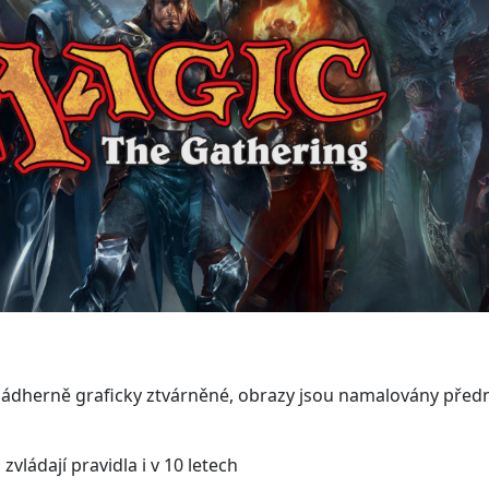
 nádherně graficky ztvárněné, obrazy jsou namalovány před
vládají pravidla i v 10 letech