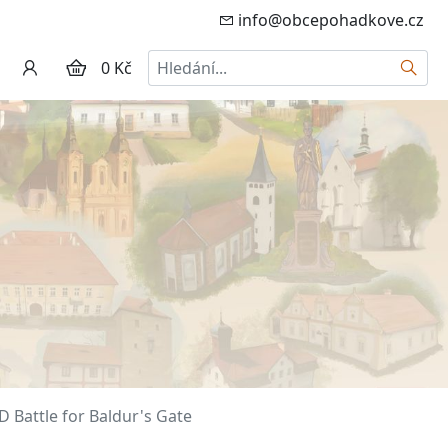
info@obcepohadkove.cz
Hledat
0 Kč
Battle for Baldur's Gate