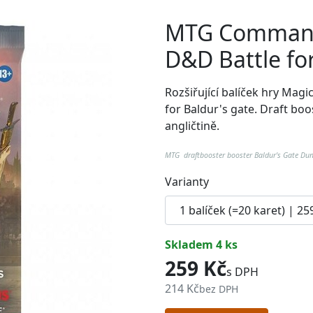
MTG Commande
D&D Battle fo
Rozšiřující balíček hry Mag
for Baldur's gate. Draft boo
angličtině.
MTG draftbooster booster Baldur's Gate 
Varianty
skladem 4 ks
259 Kč
s DPH
214 Kč
bez DPH