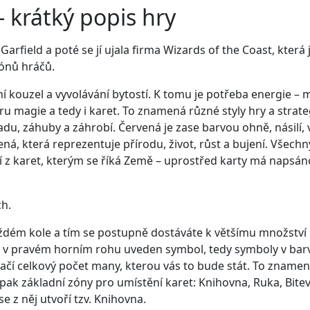
 krátký popis hry
rfield a poté se jí ujala firma Wizards of the Coast, která j
iónů hráčů.
ní kouzel a vyvolávání bytostí. K tomu je potřeba energie –
magie a tedy i karet. To znamená různé styly hry a strategií.
ladu, záhuby a záhrobí. Červená je zase barvou ohně, násilí,
elená, která reprezentuje přírodu, život, růst a bujení. Všec
ází z karet, kterým se říká Země – uprostřed karty má napsá
ch.
dém kole a tím se postupně dostáváte k většímu množství p
e v pravém horním rohu uveden symbol, tedy symboly v barvě
značí celkový počet many, kterou vás to bude stát. To znamen
ak základní zóny pro umístění karet: Knihovna, Ruka, Bitev
se z něj utvoří tzv. Knihovna.