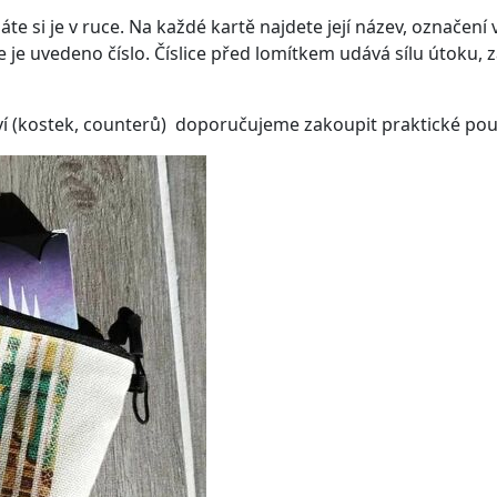
áte si je v ruce. Na každé kartě najdete její název, označení 
kde je uvedeno číslo. Číslice před lomítkem udává sílu útoku
tví (kostek, counterů) doporučujeme zakoupit praktické po