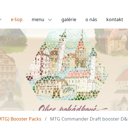
e·šop
menu
galérie
o nás
kontakt
MTG) Booster Packs
MTG Commander Draft booster D&D 