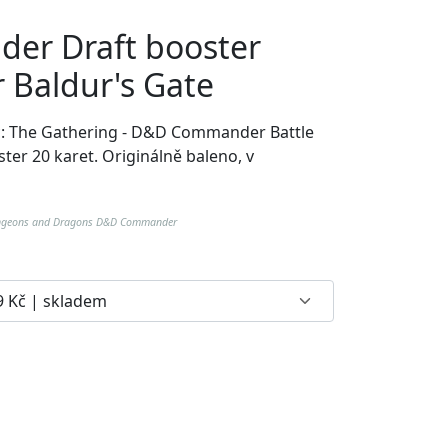
r Draft booster
r Baldur's Gate
ic: The Gathering - D&D Commander Battle
ster 20 karet. Originálně baleno, v
Dungeons and Dragons D&D Commander