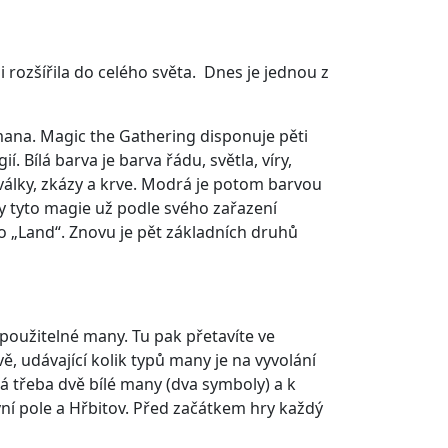
i rozšířila do celého světa. Dnes je jednou z
 mana. Magic the Gathering disponuje pěti
 Bílá barva je barva řádu, světla, víry,
 války, zkázy a krve. Modrá je potom barvou
hny tyto magie už podle svého zařazení
no „Land“. Znovu je pět základních druhů
oužitelné many. Tu pak přetavíte ve
, udávající kolik typů many je na vyvolání
á třeba dvě bílé many (dva symboly) a k
ní pole a Hřbitov. Před začátkem hry každý