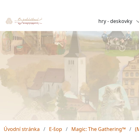
hry - deskovky
Úvodní stránka
E-šop
Magic: The Gathering™
(