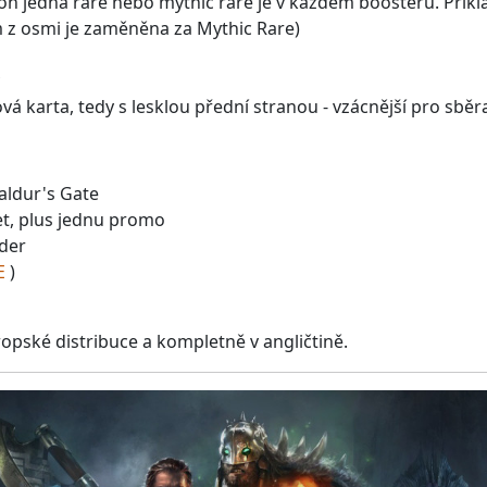
oň jedna rare nebo mythic rare je v každém boosteru. Příkla
m z osmi je zaměněna za Mythic Rare)
ová karta, tedy s lesklou přední stranou - vzácnější pro sb
aldur's Gate
et, plus jednu promo
der
E
)
opské distribuce a kompletně v angličtině.