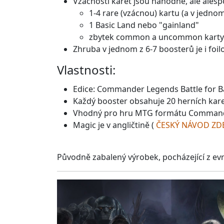
Vzácnosti karet jsou náhodné, ale alesp
1-4 rare (vzácnou) kartu (a v jedno
1 Basic Land nebo "gainland"
zbytek common a uncommon karty
Zhruba v jednom z 6-7 boosterů je i foil
Vlastnosti:
Edice:
Commander Legends Battle for B
Každý booster obsahuje 20 herních kar
Vhodný pro hru MTG formátu Comman
Magic je v angličtině
(
ČESKÝ NÁVOD ZD
Původně zabalený výrobek, pocházející z evr