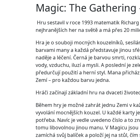
Magic: The Gathering -
Hru sestavil v roce 1993 matematik Richarg Ga
nejhranějších her na světě a má přes 20 mil
Hra je o souboji mocných kouzelníků, sesílá
barvami many a každá představuje jinou sféru 
naděje a léčení. Černá je barvou smrti, rozk
vody, vzduchu, iluzí a mysli. A poslední je z
předurčují použití a herní styl. Mana přich
Zemí – pro každou barvu jedna.
Hráči začínají základní hru na dvaceti živote
Během hry je možné zahrát jednu Zemi v kaž
vyvolání mocnějších kouzel. U každé karty j
potřeba. Navíc je vedle uvedeno číslo a to 
tomu libovolnou jinou manu. V Magicu jsou p
zamíchá svůj balíček a položí jej na stůl, čím 