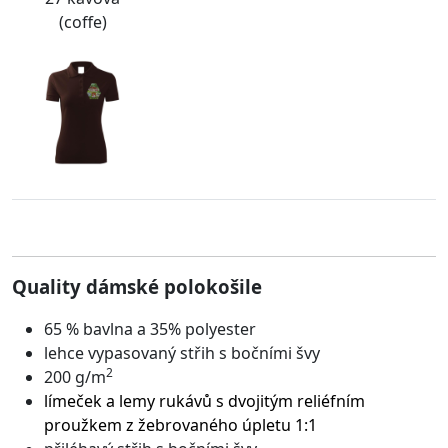
(coffe)
Quality dámské polokošile
65 % bavlna a 35% polyester
lehce vypasovaný střih s bočními švy
2
200 g/m
límeček a lemy rukávů s dvojitým reliéfním
proužkem z žebrovaného úpletu 1:1