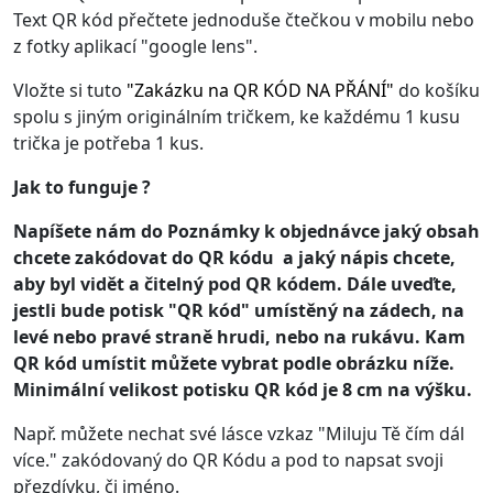
Text QR kód přečtete jednoduše čtečkou v mobilu nebo
z fotky aplikací "google lens".
Vložte si tuto
"
Zakázku na QR KÓD NA PŘÁNÍ
"
do košíku
spolu s jiným originálním tričkem, ke každému 1 kusu
trička je potřeba 1 kus.
Jak to funguje ?
Napíšete nám do Poznámky k objednávce jaký obsah
chcete zakódovat do QR kódu a jaký nápis chcete,
aby byl vidět a čitelný pod QR kódem. Dále uveďte,
jestli bude potisk "QR kód" umístěný na zádech, na
levé nebo pravé straně hrudi, nebo na rukávu. Kam
QR kód umístit můžete vybrat podle obrázku níže.
Minimální velikost potisku QR kód je 8 cm na výšku.
Např. můžete nechat své lásce vzkaz "Miluju Tě čím dál
více." zakódovaný do QR Kódu a pod to napsat svoji
přezdívku, či jméno.