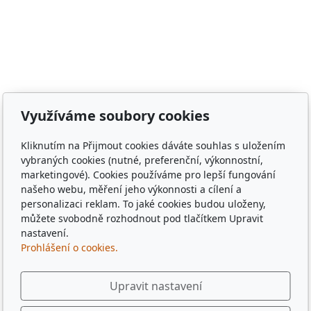
Meclov, obec Chodov, město Stod, obec Chotěšov, obec
Poběžovice, Puclice, Malý Malahov, Trhanov, Havlovice,
Zámělíč, Svržno, statek Svržno, statek M.Kodadová,
Vránov, Krchleby, Ohučov, Březí, Němčice, Horšovský
Týn, obec Bělá nad Radbuzou, obec Hostouň, město
Klatovy, město Příbram, město Sušice, město Plzeň,
město Liberec, město Praha, Dubaj, Dubai, dřevěné
Využíváme soubory cookies
tácky, pohádkové tácky, pivní tácky, sběratelské tácky,
sběratelské známky, turistické známky, třídní sraz, sraz
Kliknutím na Přijmout cookies dáváte souhlas s uložením
po 10 letech, sraz gymplu, sraz gymnázia, sraz ze
vybraných cookies (nutné, preferenční, výkonnostní,
střední, sraz z vysoké, spolužáci, památka,
marketingové). Cookies používáme pro lepší fungování
pamětihodnost, malebná místa, plates, Řím, Paříž,
našeho webu, měření jeho výkonnosti a cílení a
personalizaci reklam. To jaké cookies budou uloženy,
Rome , Paris, München, Munig, Oktoberfest, Zapft
můžete svobodně rozhodnout pod tlačítkem Upravit
nastavení.
Prohlášení o cookies.
Upravit nastavení