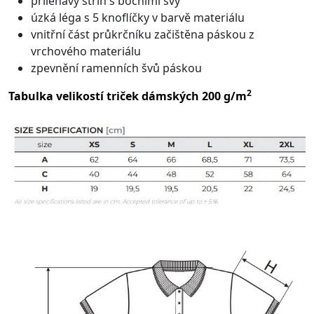
přiléhavý střih s bočními švy
úzká léga s 5 knoflíčky v barvě materiálu
vnitřní část průkrčníku začištěna páskou z
vrchového materiálu
zpevnění ramenních švů páskou
2
Tabulka velikostí triček dámských 200 g/m