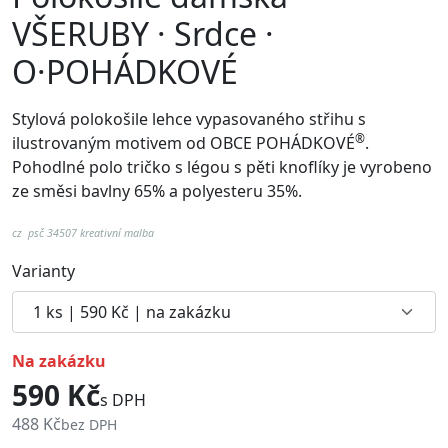
VŠERUBY · Srdce ·
O·POHÁDKOVÉ
Stylová polokošile lehce vypasovaného střihu s
®
ilustrovaným motivem od
OBCE POHÁDKOVÉ
.
Pohodlné p
olo tričko s légou s pěti knoflíky je vyrobeno
ze směsi bavlny 65% a polyesteru 35%.
cz psč 34507 kreativní malba
Varianty
na zakázku
590 Kč
s DPH
488 Kč
bez DPH