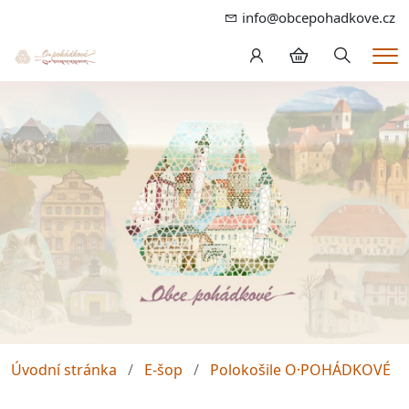
info@obcepohadkove.cz
Hledání
Me
Úvodní stránka
E-šop
Polokošile O·POHÁDKOVÉ