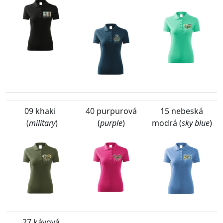
09 khaki
40 purpurová
15 nebeská
(
military
)
(
purple
)
modrá (
sky blue
)
27 kávová