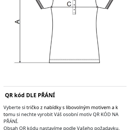
QR kód DLE PŘÁNÍ
Vyberte s
i
tričko z nabídky s libovolným motivem
a k
to
mu si nechte vyrobit Váš osobní motiv QR KÓD NA
PŘÁNÍ.
Obsah QR kódu nastavíme podle Vašeho požadavku.