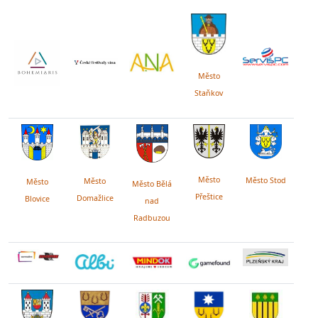
Město
Staňkov
Město
Město Stod
Město
Město
Město Bělá
Přeštice
Domažlice
Blovice
nad
Radbuzou