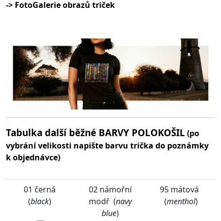
-> FotoGalerie obrazů triček
Tabulka další běžné BARVY POLOKOŠIL
(po
vybrání velikosti napište barvu trička do poznámky
k objednávce)
01 černá
02 námořní
95 mátová
(
black
)
modř (
navy
(
menthol
)
blue
)