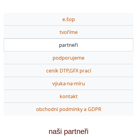
e.šop
tvoříme
partneři
podporujeme
ceník DTP,GFX prací
výuka·na·míru
kontakt
obchodní podmínky a GDPR
naši partneři