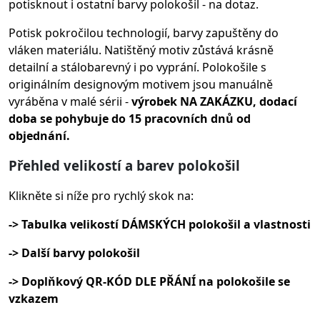
potisknout i ostatní barvy polokošil - na dotaz.
Potisk pokročilou technologií, barvy zapuštěny do
vláken materiálu.
Natištěný motiv zůstává krásně
detailní a stálobarevný i po vyprání. Polokošile s
originálním designovým motivem jsou manuálně
vyráběna v malé sérii -
výrobek NA ZAKÁZKU, dodací
doba se pohybuje do 15 pracovních dnů od
objednání.
Přehled velikostí a barev polokošil
Klikněte si níže pro rychlý skok na:
-> Tabulka velikostí DÁMSKÝCH polokošil a vlastnosti
-> Další barvy polokošil
-> Doplňkový QR-KÓD DLE PŘÁNÍ na polokošile se
vzkazem