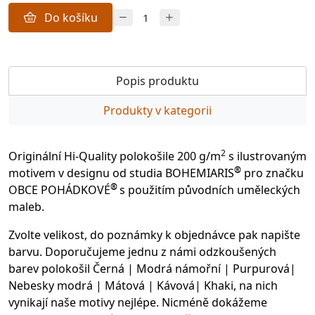
Do košíku
Popis produktu
Produkty v kategorii
2
Originální Hi-Quality polokošile 200 g/m
s ilustrovaným
®
motivem v designu od studia BOHEMIARIS
pro značku
®
OBCE POHÁDKOVÉ
s použitím původních uměleckých
maleb.
Zvolte velikost, do poznámky k objednávce pak napište
barvu. Doporučujeme jednu z námi odzkoušených
barev polokošil Černá | Modrá námořní | Purpurová|
Nebesky modrá | Mátová | Kávová| Khaki, na nich
vynikají naše motivy nejlépe. Nicméně dokážeme