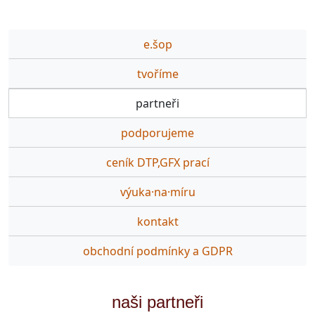
e.šop
tvoříme
partneři
podporujeme
ceník DTP,GFX prací
výuka·na·míru
kontakt
obchodní podmínky a GDPR
naši partneři