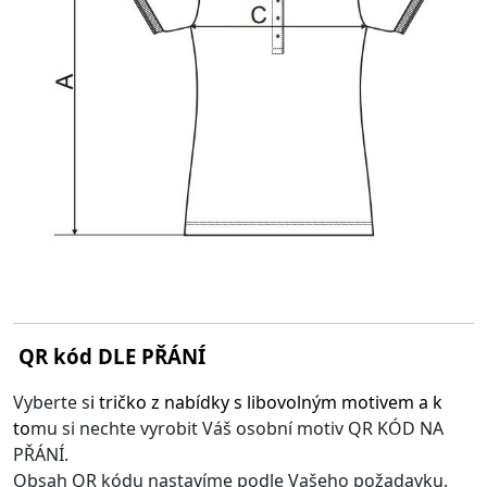
QR kód DLE PŘÁNÍ
Vyberte s
i
tričko z nabídky s libovolným motivem
a k
to
mu si nechte vyrobit Váš osobní motiv QR KÓD NA
PŘÁNÍ.
Obsah QR kódu nastavíme podle Vašeho požadavku.