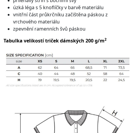
přiléhavý střih s bočními švy
úzká léga s 5 knoflíčky v barvě materiálu
vnitřní část průkrčníku začištěna páskou z
vrchového materiálu
zpevnění ramenních švů páskou
2
Tabulka velikostí triček dámských 200 g/m