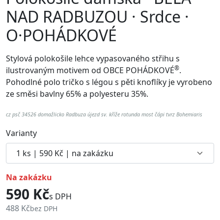
NAD RADBUZOU · Srdce ·
O·POHÁDKOVÉ
Stylová polokošile lehce vypasovaného střihu s
®
ilustrovaným motivem od
OBCE POHÁDKOVÉ
.
Pohodlné p
olo tričko s légou s pěti knoflíky je vyrobeno
ze směsi bavlny 65% a polyesteru 35%.
cz psč 34526 domažlicko Radbuza újezd sv. kříže rotunda most čápi tvrz Bohemiaris
Varianty
na zakázku
590 Kč
s DPH
488 Kč
bez DPH