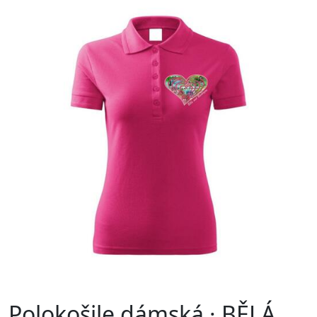
Polokošile dámská · BĚLÁ