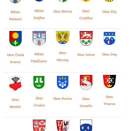
Město
Obec
Obec Meclov
Obec Díly
Město
Holýšov
Chotěšov
Hostouň
Obec
Město
Obec Srby
Obec Srbice
Obec Česká
Křenovy
Poběžovice
Kubice
Obec
Obec
Obec Puclice
Obec
Obec
Trhanov
Chodov
Osvračín
Merklín