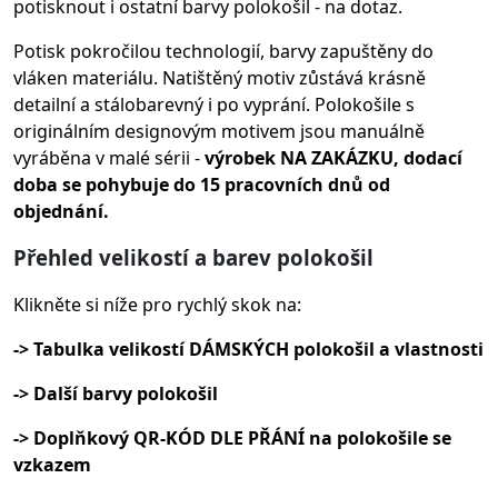
potisknout i ostatní barvy polokošil - na dotaz.
Potisk pokročilou technologií, barvy zapuštěny do
vláken materiálu.
Natištěný motiv zůstává krásně
detailní a stálobarevný i po vyprání. Polokošile s
originálním designovým motivem jsou manuálně
vyráběna v malé sérii -
výrobek NA ZAKÁZKU, dodací
doba se pohybuje do 15 pracovních dnů od
objednání.
Přehled velikostí a barev polokošil
Klikněte si níže pro rychlý skok na:
-> Tabulka velikostí DÁMSKÝCH polokošil a vlastnosti
-> Další barvy polokošil
-> Doplňkový QR-KÓD DLE PŘÁNÍ na polokošile se
vzkazem