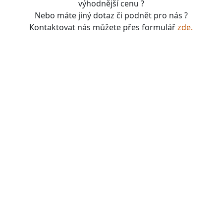
výhodnější cenu ?
Nebo máte jiný dotaz či podnět pro nás ?
Kontaktovat nás můžete přes formulář
zde.
boardgames, fotbal, slavie, viktorka, sparta, dukla,
kolová, bike, motorbike, unicycle, e-bike, kalimba,
nástroje, vesnička má pohádková, pohádkové česko,
pohádková plzeň, pohádková praha, česko, čechy,
morava, bohemia, bohém, hra, zaklínač, witcher, Magic:
the gathering, dungeons&dragons, euthia, dračí doupě,
merchandising, merch, upomínkové předměty,
suvenýry , dárky, upomínkové předměty, turistické,
známky, vlastenec, mandala, karel gott, tomáš klus,
kabát, kiss, rammstein, depeche mode, pink, madonna,
sia, lady gaga, titanic, repliky mečů, meč, repliky
historických zbraní, chladné zbraně, cosplay, larp,
gloomhaven, frosthaven, euthia, hra o trůny, duna, pán
prstenů, lord of the rings, witcher, zaklínač, avatar ,
město Staňkov, město Domažlice, město Holýšov, obec