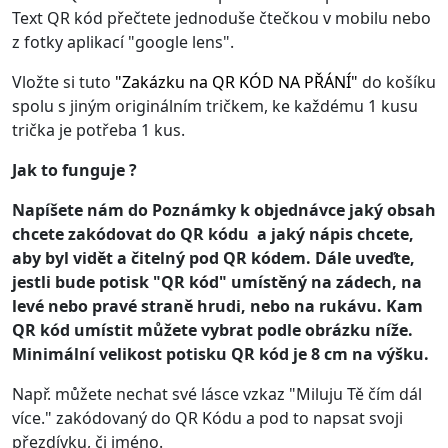
Text QR kód přečtete jednoduše čtečkou v mobilu nebo
z fotky aplikací "google lens".
Vložte si tuto
"
Zakázku na QR KÓD NA PŘÁNÍ
"
do košíku
spolu s jiným originálním tričkem, ke každému 1 kusu
trička je potřeba 1 kus.
Jak to funguje ?
Napíšete nám do Poznámky k objednávce jaký obsah
chcete zakódovat do QR kódu a jaký nápis chcete,
aby byl vidět a čitelný pod QR kódem. Dále uveďte,
jestli bude potisk "QR kód" umístěný na zádech, na
levé nebo pravé straně hrudi, nebo na rukávu. Kam
QR kód umístit můžete vybrat podle obrázku níže.
Minimální velikost potisku QR kód je 8 cm na výšku.
Např. můžete nechat své lásce vzkaz "Miluju Tě čím dál
více." zakódovaný do QR Kódu a pod to napsat svoji
přezdívku, či jméno.