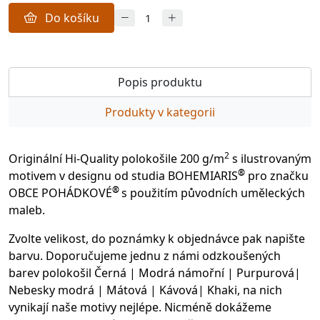
Do košíku
Popis produktu
Produkty v kategorii
2
Originální Hi-Quality polokošile 200 g/m
s ilustrovaným
®
motivem v designu od studia BOHEMIARIS
pro značku
®
OBCE POHÁDKOVÉ
s použitím původních uměleckých
maleb.
Zvolte velikost, do poznámky k objednávce pak napište
barvu. Doporučujeme jednu z námi odzkoušených
barev polokošil Černá | Modrá námořní | Purpurová|
Nebesky modrá | Mátová | Kávová| Khaki, na nich
vynikají naše motivy nejlépe. Nicméně dokážeme