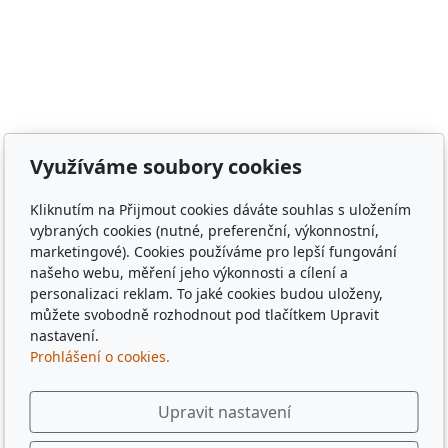
Meclov, obec Chodov, město Stod, obec Chotěšov, obec
Poběžovice, Puclice, Malý Malahov, Trhanov, Havlovice,
Zámělíč, Svržno, statek Svržno, statek M.Kodadová,
Vránov, Krchleby, Ohučov, Březí, Němčice, Horšovský
Týn, obec Bělá nad Radbuzou, obec Hostouň, město
Klatovy, město Příbram, město Sušice, město Plzeň,
město Liberec, město Praha, Dubaj, Dubai, dřevěné
Využíváme soubory cookies
tácky, pohádkové tácky, pivní tácky, sběratelské tácky,
sběratelské známky, turistické známky, třídní sraz, sraz
Kliknutím na Přijmout cookies dáváte souhlas s uložením
po 10 letech, sraz gymplu, sraz gymnázia, sraz ze
vybraných cookies (nutné, preferenční, výkonnostní,
střední, sraz z vysoké, spolužáci, památka,
marketingové). Cookies používáme pro lepší fungování
pamětihodnost, malebná místa, plates, Řím, Paříž,
našeho webu, měření jeho výkonnosti a cílení a
personalizaci reklam. To jaké cookies budou uloženy,
Rome , Paris, München, Munig, Oktoberfest, Zapft
můžete svobodně rozhodnout pod tlačítkem Upravit
nastavení.
Prohlášení o cookies.
Upravit nastavení