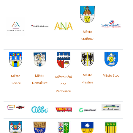
Město
Staňkov
Město
Město Stod
Město
Město
Město Bělá
Přeštice
Domažlice
Blovice
nad
Radbuzou