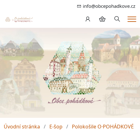
info@obcepohadkove.cz
Hledání
Me
Úvodní stránka
E-šop
Polokošile O·POHÁDKOVÉ