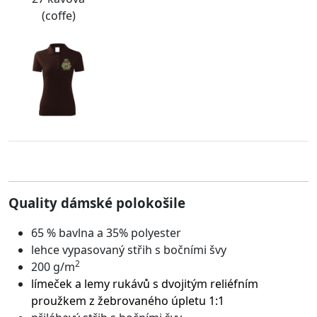
(coffe)
Quality dámské polokošile
65 % bavlna a 35% polyester
lehce vypasovaný střih s bočními švy
2
200 g/m
límeček a lemy rukávů s dvojitým reliéfním
proužkem z žebrovaného úpletu 1:1