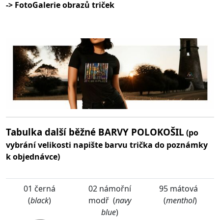
-> FotoGalerie obrazů triček
Tabulka další běžné BARVY POLOKOŠIL
(po
vybrání velikosti napište barvu trička do poznámky
k objednávce)
01 černá
02 námořní
95 mátová
(
black
)
modř (
navy
(
menthol
)
blue
)