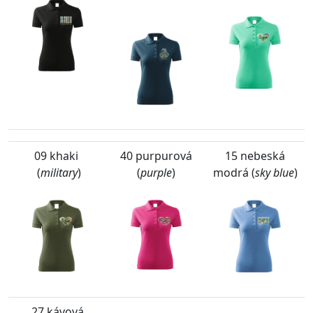
09 khaki
40 purpurová
15 nebeská
(
military
)
(
purple
)
modrá (
sky blue
)
27 kávová