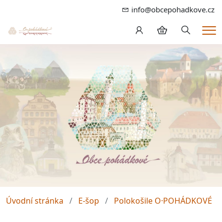
info@obcepohadkove.cz
Hledání
Me
Úvodní stránka
E-šop
Polokošile O·POHÁDKOVÉ