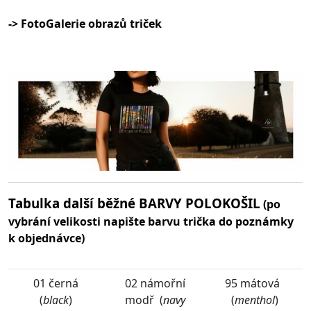
-> FotoGalerie obrazů triček
Tabulka další běžné BARVY POLOKOŠIL
(po
vybrání velikosti napište barvu trička do poznámky
k objednávce)
01 černá
02 námořní
95 mátová
(
black
)
modř (
navy
(
menthol
)