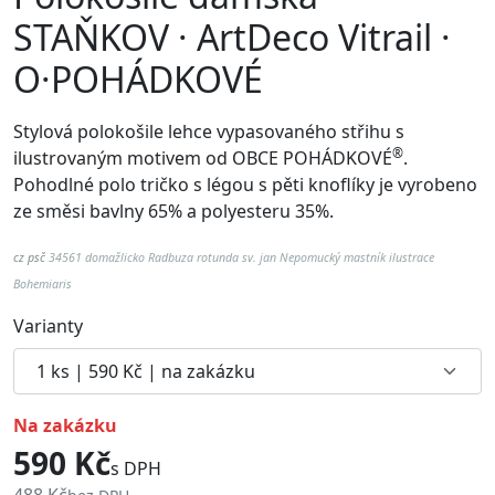
STAŇKOV · ArtDeco Vitrail ·
O·POHÁDKOVÉ
Stylová polokošile lehce vypasovaného střihu s
®
ilustrovaným motivem od
OBCE POHÁDKOVÉ
.
Pohodlné p
olo tričko s légou s pěti knoflíky je vyrobeno
ze směsi bavlny 65% a polyesteru 35%.
cz psč
34561 domažlicko Radbuza rotunda sv. jan Nepomucký mastník ilustrace
Bohemiaris
Varianty
na zakázku
590 Kč
s DPH