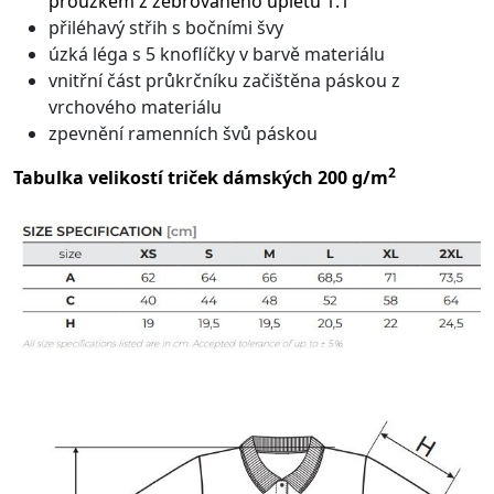
proužkem z žebrovaného úpletu 1:1
přiléhavý střih s bočními švy
úzká léga s 5 knoflíčky v barvě materiálu
vnitřní část průkrčníku začištěna páskou z
vrchového materiálu
zpevnění ramenních švů páskou
2
Tabulka velikostí triček dámských 200 g/m