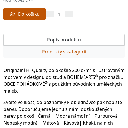
488 Kč
bez DPH
Do košíku
Popis produktu
Produkty v kategorii
2
Originální Hi-Quality polokošile 200 g/m
s ilustrovaným
®
motivem v designu od studia BOHEMIARIS
pro značku
®
OBCE POHÁDKOVÉ
s použitím původních uměleckých
maleb.
Zvolte velikost, do poznámky k objednávce pak napište
barvu. Doporučujeme jednu z námi odzkoušených
barev polokošil Černá | Modrá námořní | Purpurová|
Nebesky modrá | Mátová | Kávová| Khaki, na nich