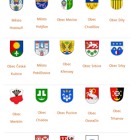
Město
Obec
Obec Meclov
Obec Díly
Město
Holýšov
Chotěšov
Hostouň
Obec
Město
Obec Srby
Obec Srbice
Obec Česká
Křenovy
Poběžovice
Kubice
Obec
Obec
Obec Puclice
Obec
Obec
Trhanov
Chodov
Osvračín
Merklín