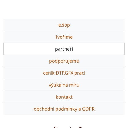
e.šop
tvoříme
partneři
podporujeme
ceník DTP,GFX prací
výuka·na·míru
kontakt
obchodní podmínky a GDPR