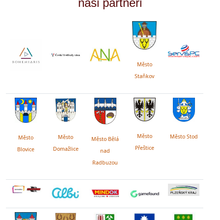
naši partneři
Město
Staňkov
Město
Město Stod
Město
Město
Město Bělá
Přeštice
Domažlice
Blovice
nad
Radbuzou