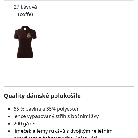
27 kávová
(coffe)
Quality dámské polokošile
65 % bavlna a 35% polyester
lehce vypasovaný střih s bočními švy
2
200 g/m
límeček a lemy rukávů s dvojitým reliéfním