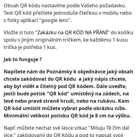
Obsah QR kódu nastavíme podle Vašeho požadavku.
Text QR kód přečtete jednoduše čtečkou v mobilu nebo
z fotky aplikací "google lens".
Vložte si tuto
"
Zakázku na QR KÓD NA PŘÁNÍ
"
do košíku
spolu s jiným originálním tričkem, ke každému 1 kusu
trička je potřeba 1 kus.
Jak to funguje ?
Napíšete nám do Poznámky k objednávce jaký obsah
chcete zakódovat do QR kódu a jaký nápis chcete,
aby byl vidět a čitelný pod QR kódem. Dále uveďte,
jestli bude potisk "QR kód" umístěný na zádech, na
levé nebo pravé straně hrudi, nebo na rukávu. Kam
QR kód umístit můžete vybrat podle obrázku níže.
Minimální velikost potisku QR kód je 8 cm na výšku.
Např. můžete nechat své lásce vzkaz "Miluju Tě čím dál
více." zakódovaný do QR Kódu a pod to napsat svoji