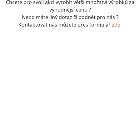
Chcete pro svoji akci vyrobit větší množství výrobků za
výhodnější cenu ?
Nebo máte jiný dotaz či podnět pro nás ?
Kontaktovat nás můžete přes formulář
zde.
boardgames, fotbal, slavie, viktorka, sparta, dukla,
kolová, bike, motorbike, unicycle, e-bike, kalimba,
nástroje, vesnička má pohádková, pohádkové česko,
pohádková plzeň, pohádková praha, česko, čechy,
morava, bohemia, bohém, hra, zaklínač, witcher, Magic:
the gathering, dungeons&dragons, euthia, dračí doupě,
merchandising, merch, upomínkové předměty,
suvenýry , dárky, upomínkové předměty, turistické,
známky, vlastenec, mandala, karel gott, tomáš klus,
kabát, kiss, rammstein, depeche mode, pink, madonna,
sia, lady gaga, titanic, repliky mečů, meč, repliky
historických zbraní, chladné zbraně, cosplay, larp,
gloomhaven, frosthaven, euthia, hra o trůny, duna, pán
prstenů, lord of the rings, witcher, zaklínač, avatar ,