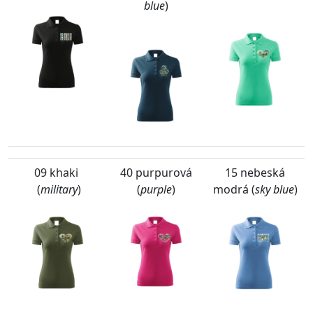
blue
)
09 khaki
40 purpurová
15 nebeská
(
military
)
(
purple
)
modrá (
sky blue
)