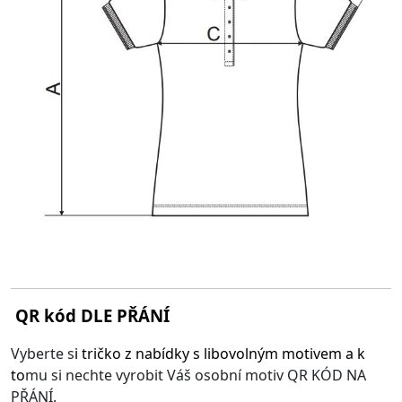
QR kód DLE PŘÁNÍ
Vyberte s
i
tričko z nabídky s libovolným motivem
a k
to
mu si nechte vyrobit Váš osobní motiv QR KÓD NA
PŘÁNÍ.