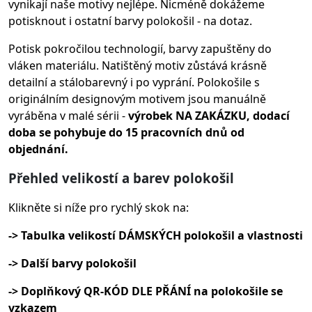
vynikají naše motivy nejlépe. Nicméně dokážeme
potisknout i ostatní barvy polokošil - na dotaz.
Potisk pokročilou technologií, barvy zapuštěny do
vláken materiálu.
Natištěný motiv zůstává krásně
detailní a stálobarevný i po vyprání. Polokošile s
originálním designovým motivem jsou manuálně
vyráběna v malé sérii -
výrobek NA ZAKÁZKU, dodací
doba se pohybuje do 15 pracovních dnů od
objednání.
Přehled velikostí a barev polokošil
Klikněte si níže pro rychlý skok na:
-> Tabulka velikostí DÁMSKÝCH polokošil a vlastnosti
-> Další barvy polokošil
-> Doplňkový QR-KÓD DLE PŘÁNÍ na polokošile se
vzkazem