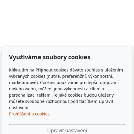
město Staňkov, město Domažlice, město Holýšov, obec
Meclov, obec Chodov, město Stod, obec Chotěšov, obec
Poběžovice, Puclice, Malý Malahov, Trhanov, Havlovice,
Zámělíč, Svržno, statek Svržno, statek M.Kodadová,
Vránov, Krchleby, Ohučov, Březí, Němčice, Horšovský
Týn, obec Bělá nad Radbuzou, obec Hostouň, město
Klatovy, město Příbram, město Sušice, město Plzeň,
město Liberec, město Praha, Dubaj, Dubai, dřevěné
Využíváme soubory cookies
tácky, pohádkové tácky, pivní tácky, sběratelské tácky,
sběratelské známky, turistické známky, třídní sraz, sraz
Kliknutím na Přijmout cookies dáváte souhlas s uložením
po 10 letech, sraz gymplu, sraz gymnázia, sraz ze
vybraných cookies (nutné, preferenční, výkonnostní,
střední, sraz z vysoké, spolužáci, památka,
marketingové). Cookies používáme pro lepší fungování
pamětihodnost, malebná místa, plates, Řím, Paříž,
našeho webu, měření jeho výkonnosti a cílení a
personalizaci reklam. To jaké cookies budou uloženy,
Rome , Paris, München, Munig, Oktoberfest, Zapft
můžete svobodně rozhodnout pod tlačítkem Upravit
nastavení.
Prohlášení o cookies.
Upravit nastavení