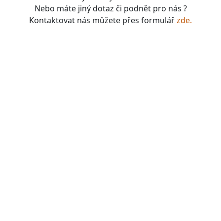
Nebo máte jiný dotaz či podnět pro nás ?
Kontaktovat nás můžete přes formulář
zde.
boardgames, fotbal, slavie, viktorka, sparta, dukla,
kolová, bike, motorbike, unicycle, e-bike, kalimba,
nástroje, vesnička má pohádková, pohádkové česko,
pohádková plzeň, pohádková praha, česko, čechy,
morava, bohemia, bohém, hra, zaklínač, witcher, Magic:
the gathering, dungeons&dragons, euthia, dračí doupě,
merchandising, merch, upomínkové předměty,
suvenýry , dárky, upomínkové předměty, turistické,
známky, vlastenec, mandala, karel gott, tomáš klus,
kabát, kiss, rammstein, depeche mode, pink, madonna,
sia, lady gaga, titanic, repliky mečů, meč, repliky
historických zbraní, chladné zbraně, cosplay, larp,
gloomhaven, frosthaven, euthia, hra o trůny, duna, pán
prstenů, lord of the rings, witcher, zaklínač, avatar ,
město Staňkov, město Domažlice, město Holýšov, obec
Meclov, obec Chodov, město Stod, obec Chotěšov, obec