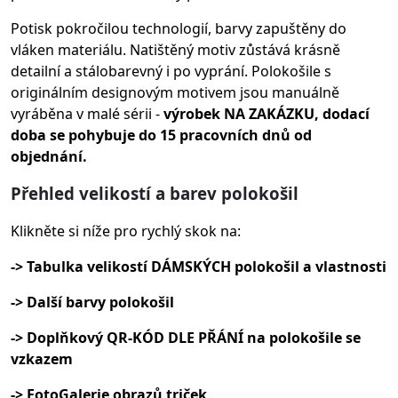
Potisk pokročilou technologií, barvy zapuštěny do
vláken materiálu.
Natištěný motiv zůstává krásně
detailní a stálobarevný i po vyprání. Polokošile s
originálním designovým motivem jsou manuálně
vyráběna v malé sérii -
výrobek NA ZAKÁZKU, dodací
doba se pohybuje do 15 pracovních dnů od
objednání.
Přehled velikostí a barev polokošil
Klikněte si níže pro rychlý skok na:
-> Tabulka velikostí DÁMSKÝCH polokošil a vlastnosti
-> Další barvy polokošil
-> Doplňkový QR-KÓD DLE PŘÁNÍ na polokošile se
vzkazem
-> FotoGalerie obrazů triček