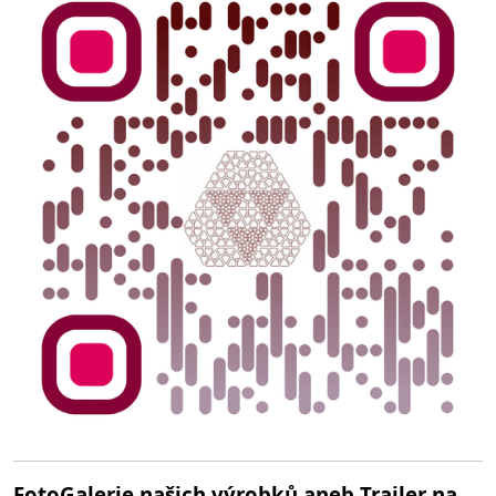
FotoGalerie našich výrobků aneb Trailer na