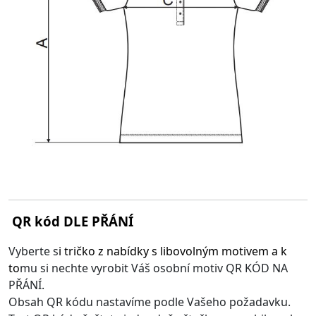
QR kód DLE PŘÁNÍ
Vyberte s
i
tričko z nabídky s libovolným motivem
a k
to
mu si nechte vyrobit Váš osobní motiv QR KÓD NA
PŘÁNÍ.
Obsah QR kódu nastavíme podle Vašeho požadavku.