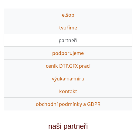
e.šop
tvoříme
partneři
podporujeme
ceník DTP,GFX prací
výuka·na·míru
kontakt
obchodní podmínky a GDPR
naši partneři