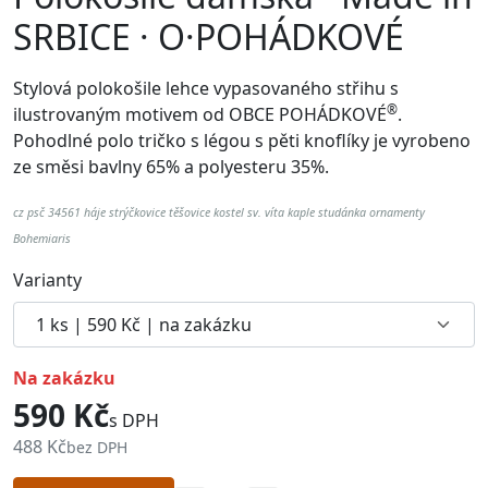
SRBICE · O·POHÁDKOVÉ
Stylová polokošile lehce vypasovaného střihu s
®
ilustrovaným motivem od
OBCE POHÁDKOVÉ
.
Pohodlné p
olo tričko s légou s pěti knoflíky je vyrobeno
ze směsi bavlny 65% a polyesteru 35%.
cz psč 34561 háje strýčkovice těšovice kostel sv. víta kaple studánka ornamenty
Bohemiaris
Varianty
na zakázku
590 Kč
s DPH
488 Kč
bez DPH