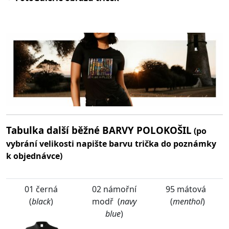
Tabulka další běžné BARVY POLOKOŠIL
(po
vybrání velikosti napište barvu trička do poznámky
k objednávce)
01 černá
02 námořní
95 mátová
(
black
)
modř (
navy
(
menthol
)
blue
)