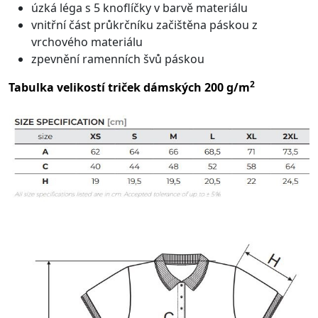
úzká léga s 5 knoflíčky v barvě materiálu
vnitřní část průkrčníku začištěna páskou z
vrchového materiálu
zpevnění ramenních švů páskou
2
Tabulka velikostí triček dámských 200 g/m