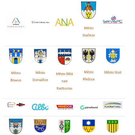
Město
Staňkov
Město
Město Stod
Město
Město
Město Bělá
Přeštice
Domažlice
Blovice
nad
Radbuzou