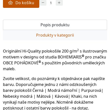
Do košíku
Popis produktu
Produkty v kategorii
2
Originální Hi-Quality polokošile 200 g/m
s ilustrovaným
®
motivem v designu od studia BOHEMIARIS
pro značku
®
OBCE POHÁDKOVÉ
s použitím původních uměleckých
maleb.
Zvolte velikost, do poznámky k objednávce pak napište
barvu. Doporučujeme jednu z námi odzkoušených
barev polokošil Černá | Modrá námořní | Purpurová|
Nebesky modrá | Mátová | Kávová| Khaki, na nich
vynikají naše motivy nejlépe. Nicméně dokážeme
potisknout i ostatní barvy polokošil - na dotaz.