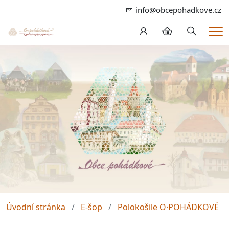
info@obcepohadkove.cz
Hledání
Me
Úvodní stránka
E-šop
Polokošile O·POHÁDKOVÉ