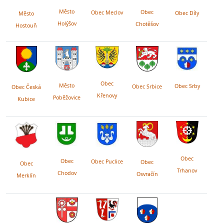
Město
Obec
Obec Meclov
Obec Díly
Město
Holýšov
Chotěšov
Hostouň
Obec
Město
Obec Srby
Obec Srbice
Obec Česká
Křenovy
Poběžovice
Kubice
Obec
Obec
Obec Puclice
Obec
Obec
Trhanov
Chodov
Osvračín
Merklín