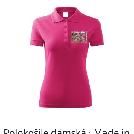
Polokošile dámská · Made in