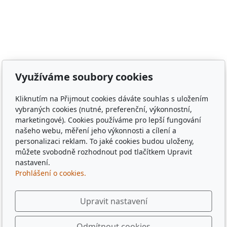
Poběžovice, Puclice, Malý Malahov, Trhanov, Havlovice,
Zámělíč, Svržno, statek Svržno, statek M.Kodadová,
Vránov, Krchleby, Ohučov, Březí, Němčice, Horšovský
Týn, obec Bělá nad Radbuzou, obec Hostouň, město
Klatovy, město Příbram, město Sušice, město Plzeň,
město Liberec, město Praha, Dubaj, Dubai, dřevěné
Využíváme soubory cookies
tácky, pohádkové tácky, pivní tácky, sběratelské tácky,
sběratelské známky, turistické známky, třídní sraz, sraz
Kliknutím na Přijmout cookies dáváte souhlas s uložením
po 10 letech, sraz gymplu, sraz gymnázia, sraz ze
vybraných cookies (nutné, preferenční, výkonnostní,
střední, sraz z vysoké, spolužáci, památka,
marketingové). Cookies používáme pro lepší fungování
pamětihodnost, malebná místa, plates, Řím, Paříž,
našeho webu, měření jeho výkonnosti a cílení a
personalizaci reklam. To jaké cookies budou uloženy,
Rome , Paris, München, Munig, Oktoberfest, Zapft
můžete svobodně rozhodnout pod tlačítkem Upravit
nastavení.
Prohlášení o cookies.
Upravit nastavení
Odmítnout cookies