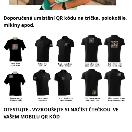
Doporučená umístění QR kódu na trička, polokošile,
mikiny apod.
OTESTUJTE -
VYZKOUŠEJTE SI NAČÍST ČTEČKOU VE
VAŠEM MOBILU QR KÓD