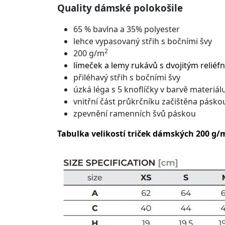
Quality dámské polokošile
65 % bavlna a 35% polyester
lehce vypasovaný střih s bočními švy
2
200 g/m
límeček a lemy rukávů s dvojitým relié
přiléhavý střih s bočními švy
úzká léga s 5 knoflíčky v barvě materiál
vnitřní část průkrčníku začištěna pásko
zpevnění ramenních švů páskou
Tabulka velikostí triček dámských 200 g/