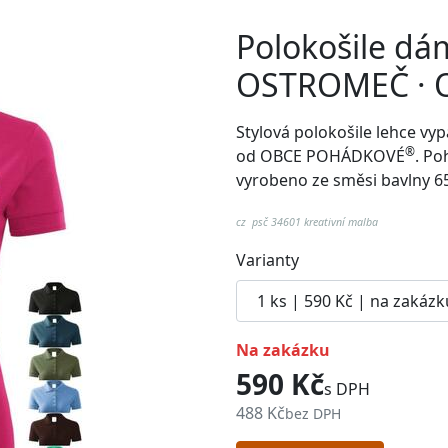
Polokošile dá
OSTROMEČ · 
Stylová polokošile lehce v
®
od
OBCE POHÁDKOVÉ
. Po
vyrobeno ze směsi bavlny 6
cz psč 34601 kreativní malba
Varianty
na zakázku
590 Kč
s DPH
488 Kč
bez DPH