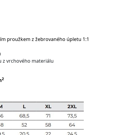
fním proužkem z žebrovaného úpletu 1:1
u
u z vrchového materiálu
2
m