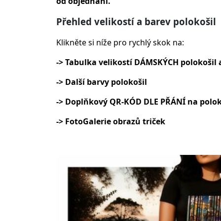
od objednání.
Přehled velikostí a barev polokošil
Klikněte si níže pro rychlý skok na:
-> Tabulka velikostí DÁMSKÝCH polokošil a
-> Další barvy polokošil
-> Doplňkový QR-KÓD DLE PŘÁNÍ na polok
-> FotoGalerie obrazů triček