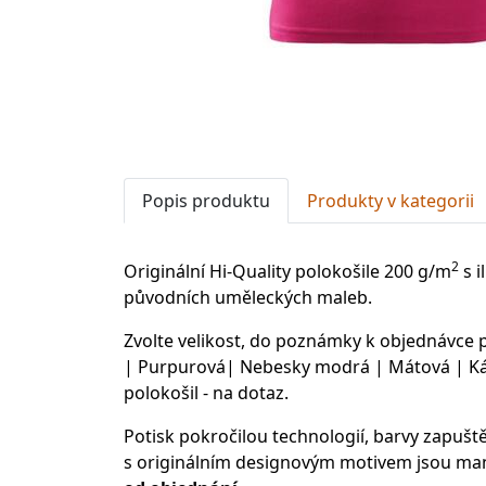
Popis produktu
Produkty v kategorii
2
Originální Hi-Quality polokošile 200 g/m
s i
původních uměleckých maleb.
Zvolte velikost, do poznámky k objednávce
| Purpurová| Nebesky modrá | Mátová | Kávo
polokošil - na dotaz.
Potisk pokročilou technologií, barvy zapušt
s originálním designovým motivem jsou man