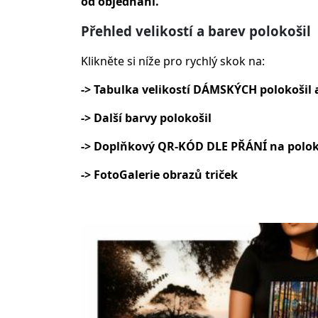
od objednání.
Přehled velikostí a barev polokošil
Klikněte si níže pro rychlý skok na:
-> Tabulka velikostí DÁMSKÝCH polokošil a
-> Další barvy polokošil
-> Doplňkový QR-KÓD DLE PŘÁNÍ na polok
-> FotoGalerie obrazů triček