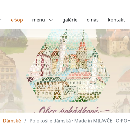
e·šop
menu
galérie
o nás
kontakt
Dámské
Polokošile dámská · Made in MILAVČE · O·P