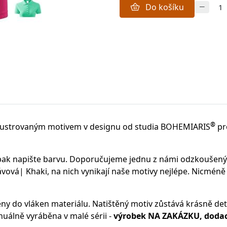
Do košíku
®
lustrovaným motivem v designu od studia BOHEMIARIS
pr
 pak napište barvu. Doporučujeme jednu z námi odzkoušen
vá| Khaki, na nich vynikají naše motivy nejlépe. Nicméně
ěny do vláken materiálu.
Natištěný motiv zůstává krásně deta
uálně vyráběna v malé sérii -
výrobek NA ZAKÁZKU, dodací