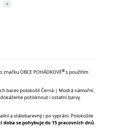
®
o značku OBCE POHÁDKOVÉ
s použitím
ých barev polokošil Černá | Modrá námořní
 dokážeme potisknout i ostatní barvy
ilní a stálobarevný i po vyprání. Polokošile
 doba se pohybuje do 15 pracovních dnů