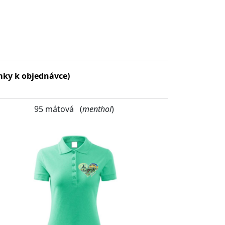
mky k objednávce)
95 mátová (
menthol
)