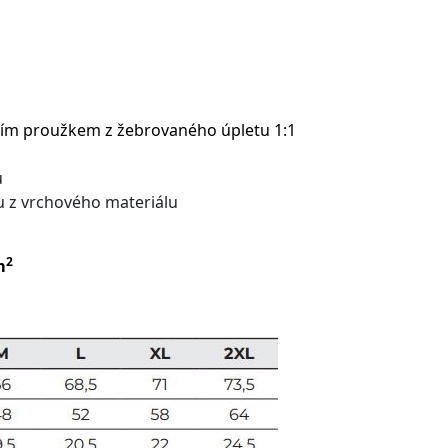
fním proužkem z žebrovaného úpletu 1:1
u
u z vrchového materiálu
2
m