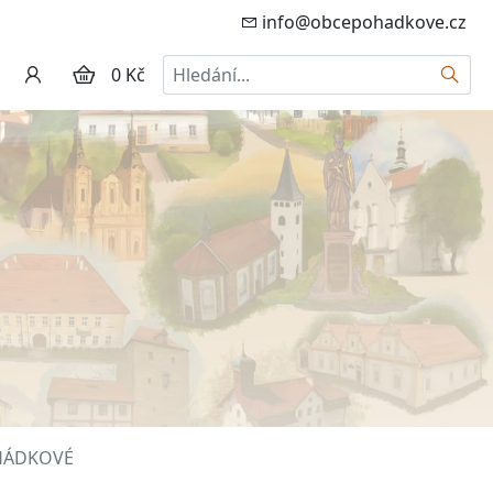
info@obcepohadkove.cz
Hledat
0 Kč
OHÁDKOVÉ