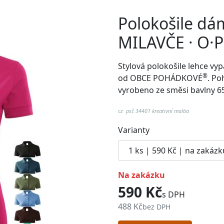
Polokošile dá
MILAVČE · O
Stylová polokošile lehce v
®
od
OBCE POHÁDKOVÉ
. Po
vyrobeno ze směsi bavlny 6
cz psč 34401 kreativní malba
Varianty
na zakázku
590 Kč
s DPH
488 Kč
bez DPH