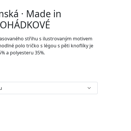
mská · Made in
·POHÁDKOVÉ
ypasovaného střihu s ilustrovaným motivem
hodlné p
olo tričko s légou s pěti knoflíky je
5% a polyesteru 35%.