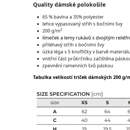
Quality dámské polokošile
65 % bavlna a 35% polyester
lehce vypasovaný střih s bočními švy
2
200 g/m
límeček a lemy rukávů s dvojitým relié
přiléhavý střih s bočními švy
úzká léga s 5 knoflíčky v barvě materiál
vnitřní část průkrčníku začištěna pásko
zpevnění ramenních švů páskou
Tabulka velikostí triček dámských 200 g/