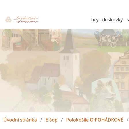
hry - deskovky
Úvodní stránka
E-šop
Polokošile O·POHÁDKOVÉ