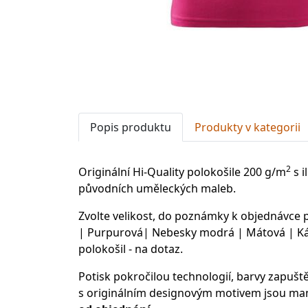
Popis produktu
Produkty v kategorii
2
Originální Hi-Quality polokošile 200 g/m
s i
původních uměleckých maleb.
Zvolte velikost, do poznámky k objednávce
| Purpurová| Nebesky modrá | Mátová | Kávo
polokošil - na dotaz.
Potisk pokročilou technologií, barvy zapušt
s originálním designovým motivem jsou man