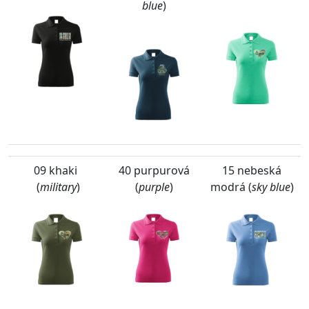
blue
)
09 khaki
40 purpurová
15 nebeská
(
military
)
(
purple
)
modrá (
sky blue
)