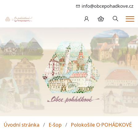
info@obcepohadkove.cz
Hledání
Me
Úvodní stránka
E-šop
Polokošile O·POHÁDKOVÉ