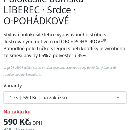
LIBEREC · Srdce ·
O·POHÁDKOVÉ
Stylová polokošile lehce vypasovaného střihu s
®
ilustrovaným motivem od
OBCE POHÁDKOVÉ
.
Pohodlné p
olo tričko s légou s pěti knoflíky je vyrobeno
ze směsi bavlny 65% a polyesteru 35%.
cz psč
346001 Ještěd kostel sv. Vincence liberecká zoo sochy david černý liberecká
radnice divadlo Bohemiaris
Varianty
na zakázku
590 Kč
s DPH