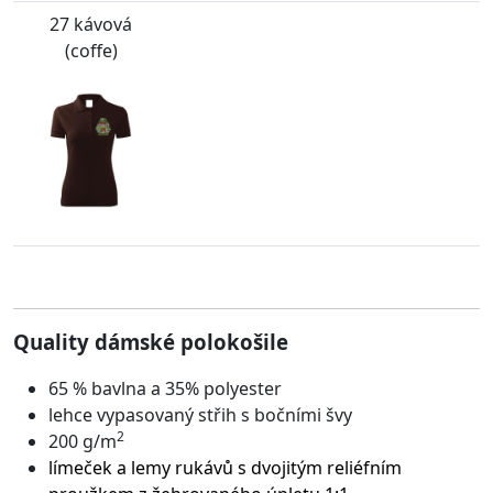
27 kávová
(coffe)
Quality dámské polokošile
65 % bavlna a 35% polyester
lehce vypasovaný střih s bočními švy
2
200 g/m
límeček a lemy rukávů s dvojitým reliéfním