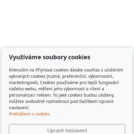
město Staňkov, město Domažlice, město Holýšov, obec
Meclov, obec Chodov, město Stod, obec Chotěšov, obec
Poběžovice, Puclice, Malý Malahov, Trhanov, Havlovice,
Zámělíč, Svržno, statek Svržno, statek M.Kodadová,
Vránov, Krchleby, Ohučov, Březí, Němčice, Horšovský
Týn, obec Bělá nad Radbuzou, obec Hostouň, město
Klatovy, město Příbram, město Sušice, město Plzeň,
město Liberec, město Praha, Dubaj, Dubai, dřevěné
Využíváme soubory cookies
tácky, pohádkové tácky, pivní tácky, sběratelské tácky,
sběratelské známky, turistické známky, třídní sraz, sraz
Kliknutím na Přijmout cookies dáváte souhlas s uložením
po 10 letech, sraz gymplu, sraz gymnázia, sraz ze
vybraných cookies (nutné, preferenční, výkonnostní,
střední, sraz z vysoké, spolužáci, památka,
marketingové). Cookies používáme pro lepší fungování
pamětihodnost, malebná místa, plates, Řím, Paříž,
našeho webu, měření jeho výkonnosti a cílení a
personalizaci reklam. To jaké cookies budou uloženy,
Rome , Paris, München, Munig, Oktoberfest, Zapft
můžete svobodně rozhodnout pod tlačítkem Upravit
nastavení.
Prohlášení o cookies.
Upravit nastavení