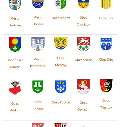
Město
Obec
Obec Meclov
Obec Díly
Město
Holýšov
Chotěšov
Hostouň
Obec
Město
Obec Srby
Obec Srbice
Obec Česká
Křenovy
Poběžovice
Kubice
Obec
Obec
Obec Puclice
Obec
Obec
Trhanov
Chodov
Osvračín
Merklín