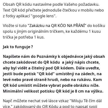
Obsah QR kódu nastavíme podle Vašeho požadavku.
Text QR kód přečtete jednoduše čtečkou v mobilu nebo
z fotky aplikací "google lens".
Vložte si tuto
"
Zakázku na QR KÓD NA PŘÁNÍ
"
do košíku
spolu s jiným originálním tričkem, ke každému 1 kusu
trička je potřeba 1 kus.
Jak to funguje ?
Napíšete nám do Poznámky k objednávce jaký obsah
chcete zakódovat do QR kódu a jaký nápis chcete,
aby byl vidět a čitelný pod QR kódem. Dále uveďte,
jestli bude potisk "QR kód" umístěný na zádech, na
levé nebo pravé straně hrudi, nebo na rukávu. Kam
QR kód umístit můžete vybrat podle obrázku níže.
Minimální velikost potisku QR kód je 8 cm na výšku.
Např. můžete nechat své lásce vzkaz "Miluju Tě čím dál
více." zakódovaný do QR Kódu a pod to napsat svoji