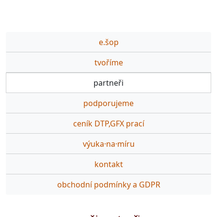
e.šop
tvoříme
partneři
podporujeme
ceník DTP,GFX prací
výuka·na·míru
kontakt
obchodní podmínky a GDPR