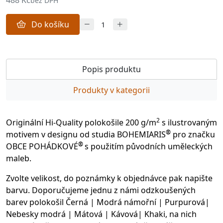
488 Kč
bez DPH
Do košíku
Popis produktu
Produkty v kategorii
2
Originální Hi-Quality polokošile 200 g/m
s ilustrovaným
®
motivem v designu od studia BOHEMIARIS
pro značku
®
OBCE POHÁDKOVÉ
s použitím původních uměleckých
maleb.
Zvolte velikost, do poznámky k objednávce pak napište
barvu. Doporučujeme jednu z námi odzkoušených
barev polokošil Černá | Modrá námořní | Purpurová|
Nebesky modrá | Mátová | Kávová| Khaki, na nich