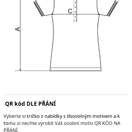
QR kód DLE PŘÁNÍ
Vyberte s
i
tričko z nabídky s libovolným motivem
a k
to
mu si nechte vyrobit Váš osobní motiv QR KÓD NA
PŘÁNÍ.