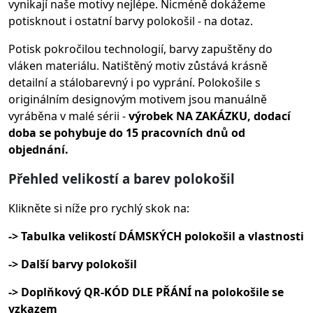
vynikají naše motivy nejlépe. Nicméně dokážeme
potisknout i ostatní barvy polokošil - na dotaz.
Potisk pokročilou technologií, barvy zapuštěny do
vláken materiálu.
Natištěný motiv zůstává krásně
detailní a stálobarevný i po vyprání. Polokošile s
originálním designovým motivem jsou manuálně
vyráběna v malé sérii -
výrobek NA ZAKÁZKU, dodací
doba se pohybuje do 15 pracovních dnů od
objednání.
Přehled velikostí a barev polokošil
Klikněte si níže pro rychlý skok na:
-> Tabulka velikostí DÁMSKÝCH polokošil a vlastnosti
-> Další barvy polokošil
-> Doplňkový QR-KÓD DLE PŘÁNÍ na polokošile se
vzkazem