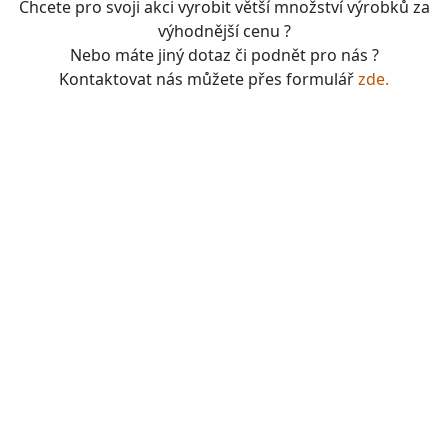
Chcete pro svoji akci vyrobit větší množství výrobků za
výhodnější cenu ?
Nebo máte jiný dotaz či podnět pro nás ?
Kontaktovat nás můžete přes formulář
zde.
boardgames, fotbal, slavie, viktorka, sparta, dukla,
kolová, bike, motorbike, unicycle, e-bike, kalimba,
nástroje, vesnička má pohádková, pohádkové česko,
pohádková plzeň, pohádková praha, česko, čechy,
morava, bohemia, bohém, hra, zaklínač, witcher, Magic:
the gathering, dungeons&dragons, euthia, dračí doupě,
merchandising, merch, upomínkové předměty,
suvenýry , dárky, upomínkové předměty, turistické,
známky, vlastenec, mandala, karel gott, tomáš klus,
kabát, kiss, rammstein, depeche mode, pink, madonna,
sia, lady gaga, titanic, repliky mečů, meč, repliky
historických zbraní, chladné zbraně, cosplay, larp,
gloomhaven, frosthaven, euthia, hra o trůny, duna, pán
prstenů, lord of the rings, witcher, zaklínač, avatar ,