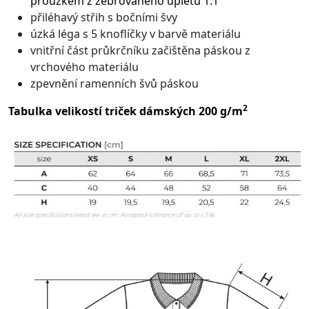
proužkem z žebrovaného úpletu 1:1
přiléhavý střih s bočními švy
úzká léga s 5 knoflíčky v barvě materiálu
vnitřní část průkrčníku začištěna páskou z
vrchového materiálu
zpevnění ramenních švů páskou
2
Tabulka velikostí triček dámských 200 g/m