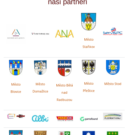
naši partneři
Město
Staňkov
Město
Město Stod
Město
Město
Město Bělá
Přeštice
Domažlice
Blovice
nad
Radbuzou