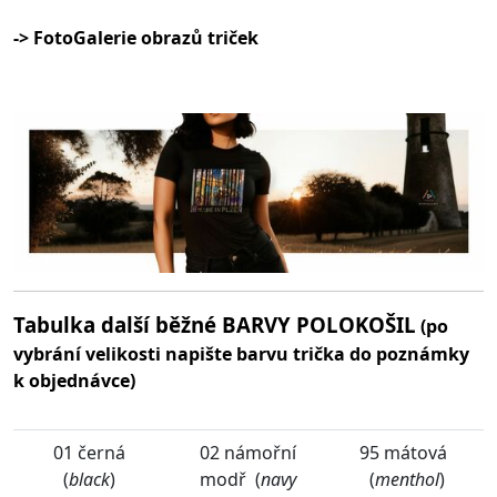
-> FotoGalerie obrazů triček
Tabulka další běžné BARVY POLOKOŠIL
(po
vybrání velikosti napište barvu trička do poznámky
k objednávce)
01 černá
02 námořní
95 mátová
(
black
)
modř (
navy
(
menthol
)