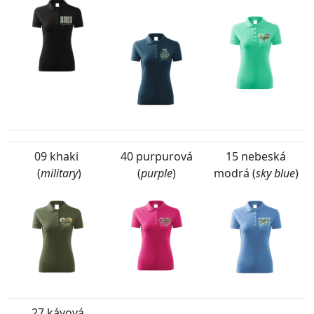
09 khaki
40 purpurová
15 nebeská
(
military
)
(
purple
)
modrá (
sky blue
)
27 kávová