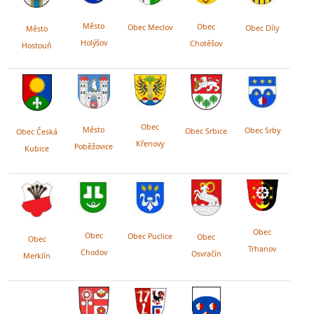
Město
Obec
Obec Meclov
Obec Díly
Město
Holýšov
Chotěšov
Hostouň
Obec
Město
Obec Srby
Obec Srbice
Obec Česká
Křenovy
Poběžovice
Kubice
Obec
Obec
Obec Puclice
Obec
Obec
Trhanov
Chodov
Osvračín
Merklín