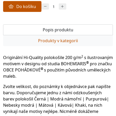
Do košíku
Popis produktu
Produkty v kategorii
2
Originální Hi-Quality polokošile 200 g/m
s ilustrovaným
®
motivem v designu od studia BOHEMIARIS
pro značku
®
OBCE POHÁDKOVÉ
s použitím původních uměleckých
maleb.
Zvolte velikost, do poznámky k objednávce pak napište
barvu. Doporučujeme jednu z námi odzkoušených
barev polokošil Černá | Modrá námořní | Purpurová|
Nebesky modrá | Mátová | Kávová| Khaki, na nich
vynikají naše motivy nejlépe. Nicméně dokážeme