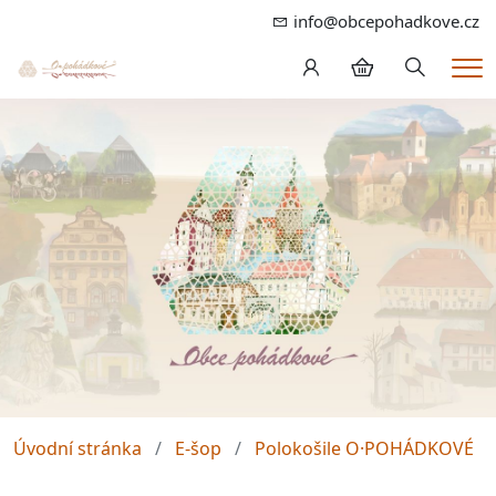
info@obcepohadkove.cz
Hledání
Me
Úvodní stránka
E-šop
Polokošile O·POHÁDKOVÉ