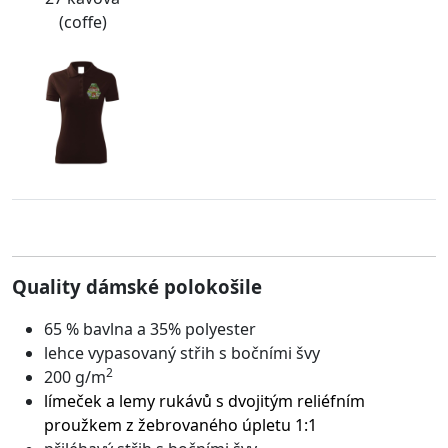
(coffe)
Quality dámské polokošile
65 % bavlna a 35% polyester
lehce vypasovaný střih s bočními švy
2
200 g/m
límeček a lemy rukávů s dvojitým reliéfním
proužkem z žebrovaného úpletu 1:1