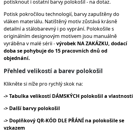
potisknout i ostatní barvy polokošil - na dotaz.
Potisk pokročilou technologií, barvy zapuštěny do
vláken materiálu.
Natištěný motiv zůstává krásně
detailní a stálobarevný i po vyprání. Polokošile s
originálním designovým motivem jsou manuálně
vyráběna v malé sérii -
výrobek NA ZAKÁZKU, dodací
doba se pohybuje do 15 pracovních dnů od
objednání.
Přehled velikostí a barev polokošil
Klikněte si níže pro rychlý skok na:
-> Tabulka velikostí DÁMSKÝCH polokošil a vlastnosti
-> Další barvy polokošil
-> Doplňkový QR-KÓD DLE PŘÁNÍ na polokošile se
vzkazem