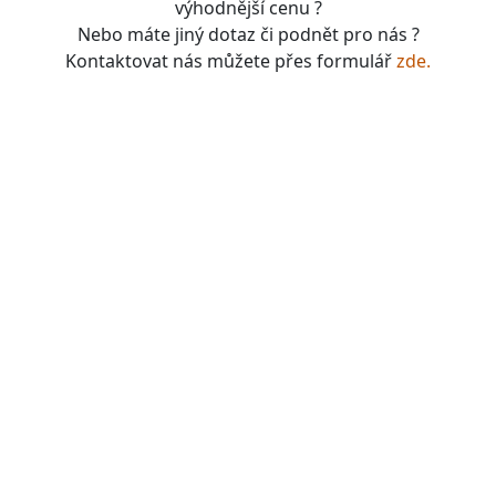
výhodnější cenu ?
Nebo máte jiný dotaz či podnět pro nás ?
Kontaktovat nás můžete přes formulář
zde.
boardgames, fotbal, slavie, viktorka, sparta, dukla,
kolová, bike, motorbike, unicycle, e-bike, kalimba,
nástroje, vesnička má pohádková, pohádkové česko,
pohádková plzeň, pohádková praha, česko, čechy,
morava, bohemia, bohém, hra, zaklínač, witcher, Magic:
the gathering, dungeons&dragons, euthia, dračí doupě,
merchandising, merch, upomínkové předměty,
suvenýry , dárky, upomínkové předměty, turistické,
známky, vlastenec, mandala, karel gott, tomáš klus,
kabát, kiss, rammstein, depeche mode, pink, madonna,
sia, lady gaga, titanic, repliky mečů, meč, repliky
historických zbraní, chladné zbraně, cosplay, larp,
gloomhaven, frosthaven, euthia, hra o trůny, duna, pán
prstenů, lord of the rings, witcher, zaklínač, avatar ,
město Staňkov, město Domažlice, město Holýšov, obec