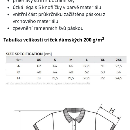
přiléhavý střih s bočními švy
úzká léga s 5 knoflíčky v barvě materiálu
vnitřní část průkrčníku začištěna páskou z
vrchového materiálu
zpevnění ramenních švů páskou
2
Tabulka velikostí triček dámských 200 g/m