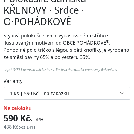
KŘENOVY · Srdce ·
O·POHÁDKOVÉ
Stylová polokošile lehce vypasovaného střihu s
®
ilustrovaným motivem od
OBCE POHÁDKOVÉ
.
Pohodlné p
olo tričko s légou s pěti knoflíky je vyrobeno
ze směsi bavlny 65% a polyesteru 35%.
cz psč 34561 muzeum vah kostel sv. Václava domažlicko ornamenty Bohemiaris
Varianty
na zakázku
590 Kč
s DPH
488 Kč
bez DPH