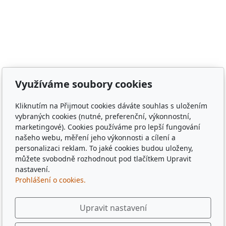
Meclov, obec Chodov, město Stod, obec Chotěšov, obec
Poběžovice, Puclice, Malý Malahov, Trhanov, Havlovice,
Zámělíč, Svržno, statek Svržno, statek M.Kodadová,
Vránov, Krchleby, Ohučov, Březí, Němčice, Horšovský
Týn, obec Bělá nad Radbuzou, obec Hostouň, město
Klatovy, město Příbram, město Sušice, město Plzeň,
město Liberec, město Praha, Dubaj, Dubai, dřevěné
Využíváme soubory cookies
tácky, pohádkové tácky, pivní tácky, sběratelské tácky,
sběratelské známky, turistické známky, třídní sraz, sraz
Kliknutím na Přijmout cookies dáváte souhlas s uložením
po 10 letech, sraz gymplu, sraz gymnázia, sraz ze
vybraných cookies (nutné, preferenční, výkonnostní,
střední, sraz z vysoké, spolužáci, památka,
marketingové). Cookies používáme pro lepší fungování
pamětihodnost, malebná místa, plates, Řím, Paříž,
našeho webu, měření jeho výkonnosti a cílení a
personalizaci reklam. To jaké cookies budou uloženy,
Rome , Paris, München, Munig, Oktoberfest, Zapft
můžete svobodně rozhodnout pod tlačítkem Upravit
nastavení.
Prohlášení o cookies.
Upravit nastavení