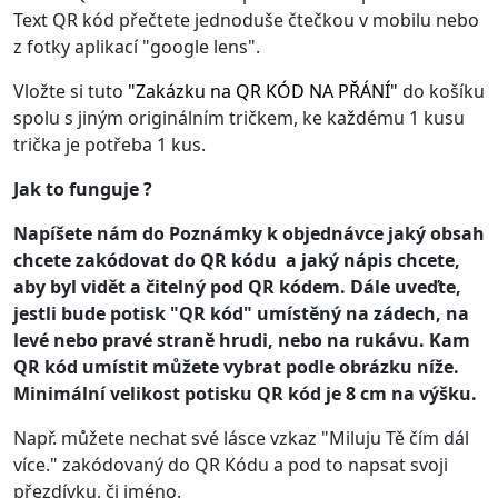
Text QR kód přečtete jednoduše čtečkou v mobilu nebo
z fotky aplikací "google lens".
Vložte si tuto
"
Zakázku na QR KÓD NA PŘÁNÍ
"
do košíku
spolu s jiným originálním tričkem, ke každému 1 kusu
trička je potřeba 1 kus.
Jak to funguje ?
Napíšete nám do Poznámky k objednávce jaký obsah
chcete zakódovat do QR kódu a jaký nápis chcete,
aby byl vidět a čitelný pod QR kódem. Dále uveďte,
jestli bude potisk "QR kód" umístěný na zádech, na
levé nebo pravé straně hrudi, nebo na rukávu. Kam
QR kód umístit můžete vybrat podle obrázku níže.
Minimální velikost potisku QR kód je 8 cm na výšku.
Např. můžete nechat své lásce vzkaz "Miluju Tě čím dál
více." zakódovaný do QR Kódu a pod to napsat svoji
přezdívku, či jméno.