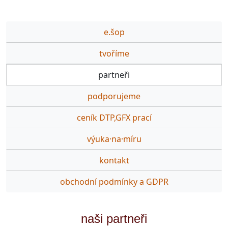
e.šop
tvoříme
partneři
podporujeme
ceník DTP,GFX prací
výuka·na·míru
kontakt
obchodní podmínky a GDPR
naši partneři