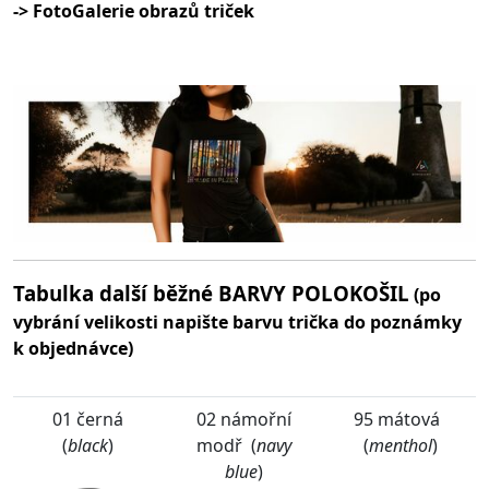
-> FotoGalerie obrazů triček
Tabulka další běžné BARVY POLOKOŠIL
(po
vybrání velikosti napište barvu trička do poznámky
k objednávce)
01 černá
02 námořní
95 mátová
(
black
)
modř (
navy
(
menthol
)
blue
)