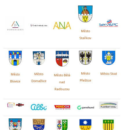
Město
Staňkov
Město
Město Stod
Město
Město
Město Bělá
Přeštice
Domažlice
Blovice
nad
Radbuzou