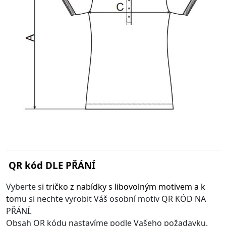
QR kód DLE PŘÁNÍ
Vyberte s
i
tričko z nabídky s libovolným motivem
a k
to
mu si nechte vyrobit Váš osobní motiv QR KÓD NA
PŘÁNÍ.
Obsah QR kódu nastavíme podle Vašeho požadavku.