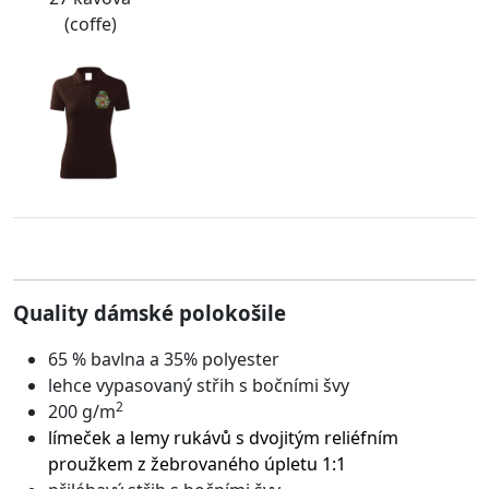
(coffe)
Quality dámské polokošile
65 % bavlna a 35% polyester
lehce vypasovaný střih s bočními švy
2
200 g/m
límeček a lemy rukávů s dvojitým reliéfním
proužkem z žebrovaného úpletu 1:1