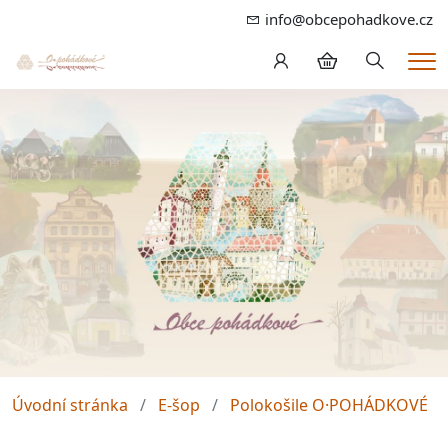
info@obcepohadkove.cz
Hledání
Me
Úvodní stránka
E-šop
Polokošile O·POHÁDKOVÉ