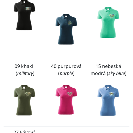
09 khaki
40 purpurová
15 nebeská
(
military
)
(
purple
)
modrá (
sky blue
)
27 kávová