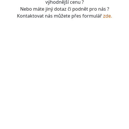
výhodnější cenu ?
Nebo máte jiný dotaz či podnět pro nás ?
Kontaktovat nás můžete přes formulář
zde.
boardgames, fotbal, slavie, viktorka, sparta, dukla,
kolová, bike, motorbike, unicycle, e-bike, kalimba,
nástroje, vesnička má pohádková, pohádkové česko,
pohádková plzeň, pohádková praha, česko, čechy,
morava, bohemia, bohém, hra, zaklínač, witcher, Magic:
the gathering, dungeons&dragons, euthia, dračí doupě,
merchandising, merch, upomínkové předměty,
suvenýry , dárky, upomínkové předměty, turistické,
známky, vlastenec, mandala, karel gott, tomáš klus,
kabát, kiss, rammstein, depeche mode, pink, madonna,
sia, lady gaga, titanic, repliky mečů, meč, repliky
historických zbraní, chladné zbraně, cosplay, larp,
gloomhaven, frosthaven, euthia, hra o trůny, duna, pán
prstenů, lord of the rings, witcher, zaklínač, avatar ,
město Staňkov, město Domažlice, město Holýšov, obec