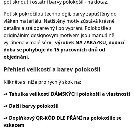
potisknout i ostatní barvy polokošil - na dotaz.
Potisk pokročilou technologií, barvy zapuštěny do
vláken materiálu.
Natištěný motiv zůstává krásně
detailní a stálobarevný i po vyprání. Polokošile s
originálním designovým motivem jsou manuálně
vyráběna v malé sérii -
výrobek NA ZAKÁZKU, dodací
doba se pohybuje do 15 pracovních dnů od
objednání.
Přehled velikostí a barev polokošil
Klikněte si níže pro rychlý skok na:
-> Tabulka velikostí DÁMSKÝCH polokošil a vlastnosti
-> Další barvy polokošil
-> Doplňkový QR-KÓD DLE PŘÁNÍ na polokošile se
vzkazem