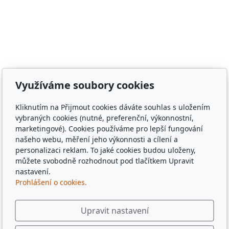
Meclov, obec Chodov, město Stod, obec Chotěšov, obec
Poběžovice, Puclice, Malý Malahov, Trhanov, Havlovice,
Zámělíč, Svržno, statek Svržno, statek M.Kodadová,
Vránov, Krchleby, Ohučov, Březí, Němčice, Horšovský
Týn, obec Bělá nad Radbuzou, obec Hostouň, město
Klatovy, město Příbram, město Sušice, město Plzeň,
město Liberec, město Praha, Dubaj, Dubai, dřevěné
Využíváme soubory cookies
tácky, pohádkové tácky, pivní tácky, sběratelské tácky,
sběratelské známky, turistické známky, třídní sraz, sraz
Kliknutím na Přijmout cookies dáváte souhlas s uložením
po 10 letech, sraz gymplu, sraz gymnázia, sraz ze
vybraných cookies (nutné, preferenční, výkonnostní,
střední, sraz z vysoké, spolužáci, památka,
marketingové). Cookies používáme pro lepší fungování
pamětihodnost, malebná místa, plates, Řím, Paříž,
našeho webu, měření jeho výkonnosti a cílení a
personalizaci reklam. To jaké cookies budou uloženy,
Rome , Paris, München, Munig, Oktoberfest, Zapft
můžete svobodně rozhodnout pod tlačítkem Upravit
nastavení.
Prohlášení o cookies.
Upravit nastavení