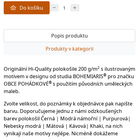
Do košíku
Popis produktu
Produkty v kategorii
2
Originální Hi-Quality polokošile 200 g/m
s ilustrovaným
®
motivem v designu od studia BOHEMIARIS
pro značku
®
OBCE POHÁDKOVÉ
s použitím původních uměleckých
maleb.
Zvolte velikost, do poznámky k objednávce pak napište
barvu. Doporučujeme jednu z námi odzkoušených
barev polokošil Černá | Modrá námořní | Purpurová|
Nebesky modrá | Mátová | Kávová| Khaki, na nich
vynikají naše motivy nejlépe. Nicméně dokážeme