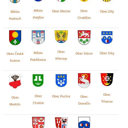
Město
Obec
Obec Meclov
Obec Díly
Město
Holýšov
Chotěšov
Hostouň
Obec
Město
Obec Srby
Obec Srbice
Obec Česká
Křenovy
Poběžovice
Kubice
Obec
Obec
Obec Puclice
Obec
Obec
Trhanov
Chodov
Osvračín
Merklín