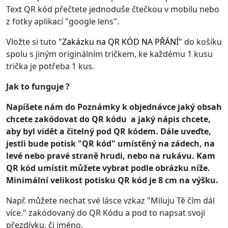
Text QR kód přečtete jednoduše čtečkou v mobilu nebo
z fotky aplikací "google lens".
Vložte si tuto
"
Zakázku na QR KÓD NA PŘÁNÍ
"
do košíku
spolu s jiným originálním tričkem, ke každému 1 kusu
trička je potřeba 1 kus.
Jak to funguje ?
Napíšete nám do Poznámky k objednávce jaký obsah
chcete zakódovat do QR kódu a jaký nápis chcete,
aby byl vidět a čitelný pod QR kódem. Dále uveďte,
jestli bude potisk "QR kód" umístěný na zádech, na
levé nebo pravé straně hrudi, nebo na rukávu. Kam
QR kód umístit můžete vybrat podle obrázku níže.
Minimální velikost potisku QR kód je 8 cm na výšku.
Např. můžete nechat své lásce vzkaz "Miluju Tě čím dál
více." zakódovaný do QR Kódu a pod to napsat svoji
přezdívku, či jméno.