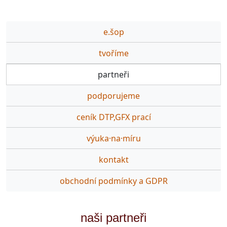
e.šop
tvoříme
partneři
podporujeme
ceník DTP,GFX prací
výuka·na·míru
kontakt
obchodní podmínky a GDPR
naši partneři