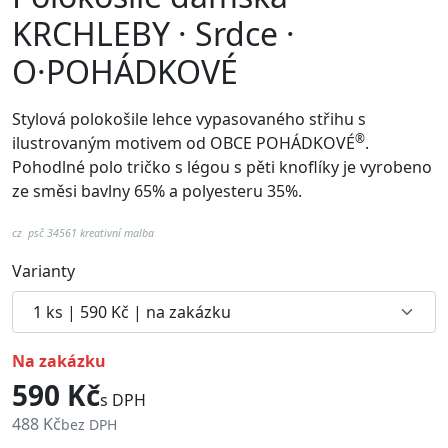
KRCHLEBY · Srdce ·
O·POHÁDKOVÉ
Stylová polokošile lehce vypasovaného střihu s
®
ilustrovaným motivem od
OBCE POHÁDKOVÉ
.
Pohodlné p
olo tričko s légou s pěti knoflíky je vyrobeno
ze směsi bavlny 65% a polyesteru 35%.
cz psč 34561 kreativní malba
Varianty
na zakázku
590 Kč
s DPH
488 Kč
bez DPH