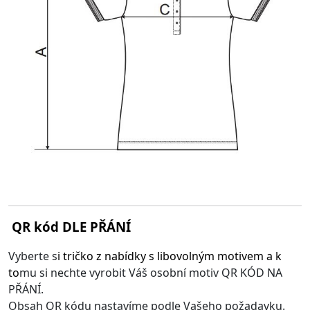
QR kód DLE PŘÁNÍ
Vyberte s
i
tričko z nabídky s libovolným motivem
a k
to
mu si nechte vyrobit Váš osobní motiv QR KÓD NA
PŘÁNÍ.
Obsah QR kódu nastavíme podle Vašeho požadavku.