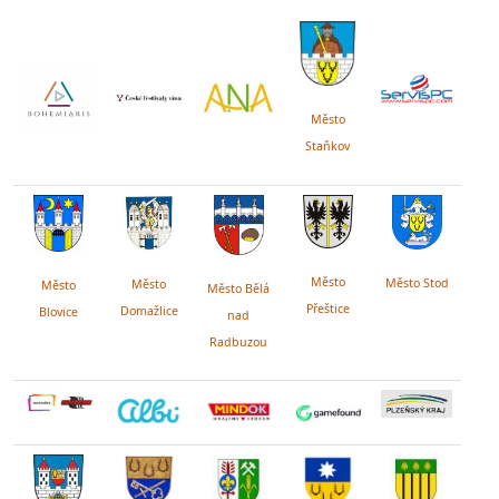
Město
Staňkov
Město
Město Stod
Město
Město
Město Bělá
Přeštice
Domažlice
Blovice
nad
Radbuzou