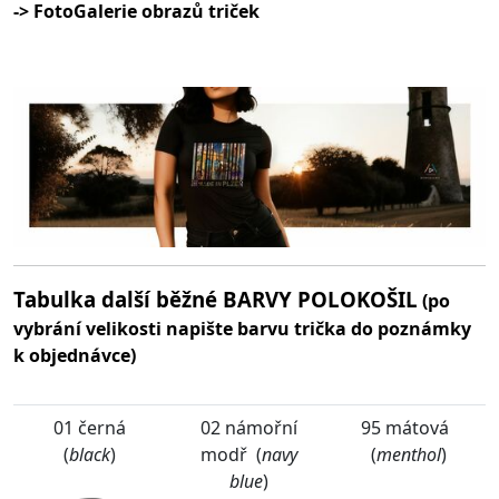
-> FotoGalerie obrazů triček
Tabulka další běžné BARVY POLOKOŠIL
(po
vybrání velikosti napište barvu trička do poznámky
k objednávce)
01 černá
02 námořní
95 mátová
(
black
)
modř (
navy
(
menthol
)
blue
)