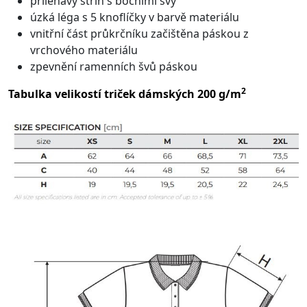
přiléhavý střih s bočními švy
úzká léga s 5 knoflíčky v barvě materiálu
vnitřní část průkrčníku začištěna páskou z
vrchového materiálu
zpevnění ramenních švů páskou
2
Tabulka velikostí triček dámských 200 g/m