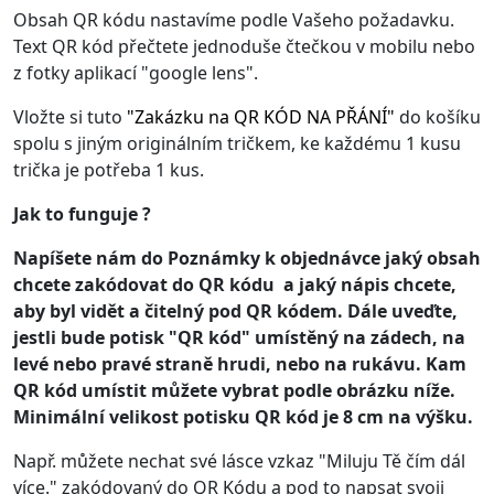
Obsah QR kódu nastavíme podle Vašeho požadavku.
Text QR kód přečtete jednoduše čtečkou v mobilu nebo
z fotky aplikací "google lens".
Vložte si tuto
"
Zakázku na QR KÓD NA PŘÁNÍ
"
do košíku
spolu s jiným originálním tričkem, ke každému 1 kusu
trička je potřeba 1 kus.
Jak to funguje ?
Napíšete nám do Poznámky k objednávce jaký obsah
chcete zakódovat do QR kódu a jaký nápis chcete,
aby byl vidět a čitelný pod QR kódem. Dále uveďte,
jestli bude potisk "QR kód" umístěný na zádech, na
levé nebo pravé straně hrudi, nebo na rukávu. Kam
QR kód umístit můžete vybrat podle obrázku níže.
Minimální velikost potisku QR kód je 8 cm na výšku.
Např. můžete nechat své lásce vzkaz "Miluju Tě čím dál
více." zakódovaný do QR Kódu a pod to napsat svoji