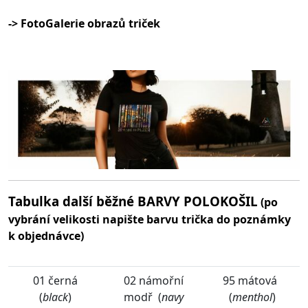
-> FotoGalerie obrazů triček
Tabulka další běžné BARVY POLOKOŠIL
(po
vybrání velikosti napište barvu trička do poznámky
k objednávce)
01 černá
02 námořní
95 mátová
(
black
)
modř (
navy
(
menthol
)