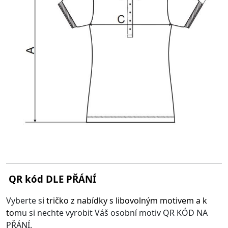
QR kód DLE PŘÁNÍ
Vyberte s
i
tričko z nabídky s libovolným motivem
a k
to
mu si nechte vyrobit Váš osobní motiv QR KÓD NA
PŘÁNÍ.