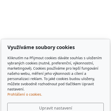
město Staňkov, město Domažlice, město Holýšov, obec
Meclov, obec Chodov, město Stod, obec Chotěšov, obec
Poběžovice, Puclice, Malý Malahov, Trhanov, Havlovice,
Zámělíč, Svržno, statek Svržno, statek M.Kodadová,
Vránov, Krchleby, Ohučov, Březí, Němčice, Horšovský
Týn, obec Bělá nad Radbuzou, obec Hostouň, město
Klatovy, město Příbram, město Sušice, město Plzeň,
město Liberec, město Praha, Dubaj, Dubai, dřevěné
Využíváme soubory cookies
tácky, pohádkové tácky, pivní tácky, sběratelské tácky,
sběratelské známky, turistické známky, třídní sraz, sraz
Kliknutím na Přijmout cookies dáváte souhlas s uložením
po 10 letech, sraz gymplu, sraz gymnázia, sraz ze
vybraných cookies (nutné, preferenční, výkonnostní,
střední, sraz z vysoké, spolužáci, památka,
marketingové). Cookies používáme pro lepší fungování
pamětihodnost, malebná místa, plates, Řím, Paříž,
našeho webu, měření jeho výkonnosti a cílení a
personalizaci reklam. To jaké cookies budou uloženy,
Rome , Paris, München, Munig, Oktoberfest, Zapft
můžete svobodně rozhodnout pod tlačítkem Upravit
nastavení.
Prohlášení o cookies.
Upravit nastavení