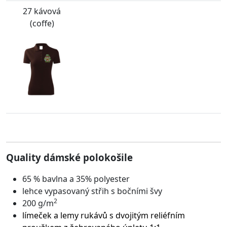
27 kávová
(coffe)
Quality dámské polokošile
65 % bavlna a 35% polyester
lehce vypasovaný střih s bočními švy
2
200 g/m
límeček a lemy rukávů s dvojitým reliéfním