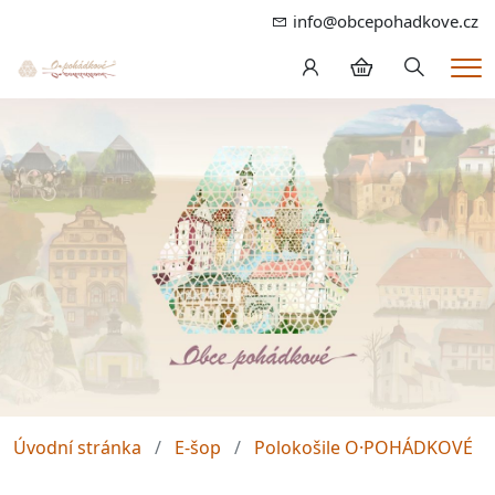
info@obcepohadkove.cz
Hledání
Me
Úvodní stránka
E-šop
Polokošile O·POHÁDKOVÉ