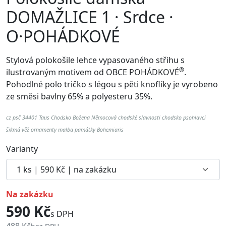
DOMAŽLICE 1 · Srdce ·
O·POHÁDKOVÉ
Stylová polokošile lehce vypasovaného střihu s
®
ilustrovaným motivem od
OBCE POHÁDKOVÉ
.
Pohodlné p
olo tričko s légou s pěti knoflíky je vyrobeno
ze směsi bavlny 65% a polyesteru 35%.
cz psč 34401 Taus Chodsko Božena Němocová chodské slavnosti chodsko psohlavci
šikmá věž ornamenty malba památky Bohemiaris
Varianty
na zakázku
590 Kč
s DPH