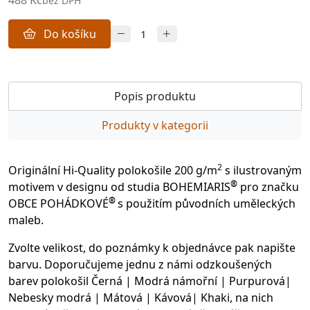
488 Kč
bez DPH
Do košíku
Popis produktu
Produkty v kategorii
2
Originální Hi-Quality polokošile 200 g/m
s ilustrovaným
®
motivem v designu od studia BOHEMIARIS
pro značku
®
OBCE POHÁDKOVÉ
s použitím původních uměleckých
maleb.
Zvolte velikost, do poznámky k objednávce pak napište
barvu. Doporučujeme jednu z námi odzkoušených
barev polokošil Černá | Modrá námořní | Purpurová|
Nebesky modrá | Mátová | Kávová| Khaki, na nich