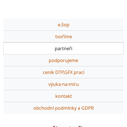
e.šop
tvoříme
partneři
podporujeme
ceník DTP,GFX prací
výuka·na·míru
kontakt
obchodní podmínky a GDPR