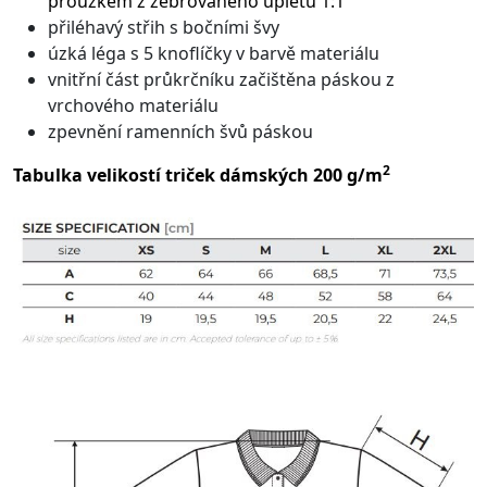
proužkem z žebrovaného úpletu 1:1
přiléhavý střih s bočními švy
úzká léga s 5 knoflíčky v barvě materiálu
vnitřní část průkrčníku začištěna páskou z
vrchového materiálu
zpevnění ramenních švů páskou
2
Tabulka velikostí triček dámských 200 g/m