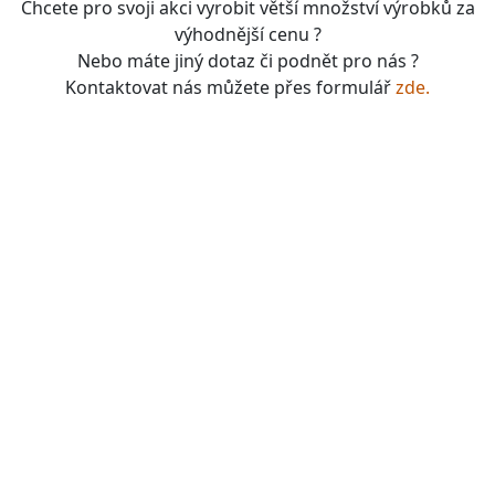
Chcete pro svoji akci vyrobit větší množství výrobků za
výhodnější cenu ?
Nebo máte jiný dotaz či podnět pro nás ?
Kontaktovat nás můžete přes formulář
zde.
boardgames, fotbal, slavie, viktorka, sparta, dukla,
kolová, bike, motorbike, unicycle, e-bike, kalimba,
nástroje, vesnička má pohádková, pohádkové česko,
pohádková plzeň, pohádková praha, česko, čechy,
morava, bohemia, bohém, hra, zaklínač, witcher, Magic:
the gathering, dungeons&dragons, euthia, dračí doupě,
merchandising, merch, upomínkové předměty,
suvenýry , dárky, upomínkové předměty, turistické,
známky, vlastenec, mandala, karel gott, tomáš klus,
kabát, kiss, rammstein, depeche mode, pink, madonna,
sia, lady gaga, titanic, repliky mečů, meč, repliky
historických zbraní, chladné zbraně, cosplay, larp,
gloomhaven, frosthaven, euthia, hra o trůny, duna, pán
prstenů, lord of the rings, witcher, zaklínač, avatar ,