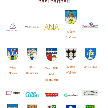
naši partneři
Město
Staňkov
Město
Město Stod
Město
Město
Město Bělá
Přeštice
Domažlice
Blovice
nad
Radbuzou