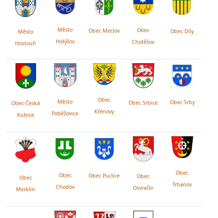
Město
Obec
Obec Meclov
Obec Díly
Město
Holýšov
Chotěšov
Hostouň
Obec
Město
Obec Srby
Obec Srbice
Obec Česká
Křenovy
Poběžovice
Kubice
Obec
Obec
Obec Puclice
Obec
Obec
Trhanov
Chodov
Osvračín
Merklín