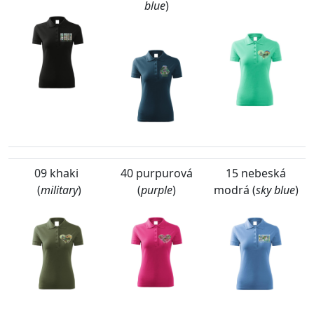
blue
)
09 khaki
40 purpurová
15 nebeská
(
military
)
(
purple
)
modrá (
sky blue
)