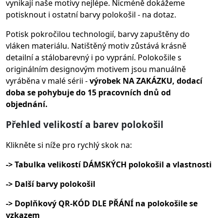
vynikají naše motivy nejlépe. Nicméně dokážeme
potisknout i ostatní barvy polokošil - na dotaz.
Potisk pokročilou technologií, barvy zapuštěny do
vláken materiálu.
Natištěný motiv zůstává krásně
detailní a stálobarevný i po vyprání. Polokošile s
originálním designovým motivem jsou manuálně
vyráběna v malé sérii -
výrobek NA ZAKÁZKU, dodací
doba se pohybuje do 15 pracovních dnů od
objednání.
Přehled velikostí a barev polokošil
Klikněte si níže pro rychlý skok na:
-> Tabulka velikostí DÁMSKÝCH polokošil a vlastnosti
-> Další barvy polokošil
-> Doplňkový QR-KÓD DLE PŘÁNÍ na polokošile se
vzkazem