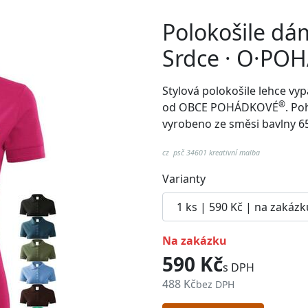
Polokošile dá
Srdce · O·PO
Stylová polokošile lehce v
®
od
OBCE POHÁDKOVÉ
. Po
vyrobeno ze směsi bavlny 6
cz psč 34601 kreativní malba
Varianty
na zakázku
590 Kč
s DPH
488 Kč
bez DPH