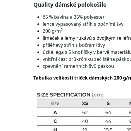
Quality dámské polokošile
65 % bavlna a 35% polyester
lehce vypasovaný střih s bočními švy
2
200 g/m
límeček a lemy rukávů s dvojitým relié
přiléhavý střih s bočními švy
úzká léga s 5 knoflíčky v barvě materiál
vnitřní část průkrčníku začištěna pásko
zpevnění ramenních švů páskou
Tabulka velikostí triček dámských 200 g/