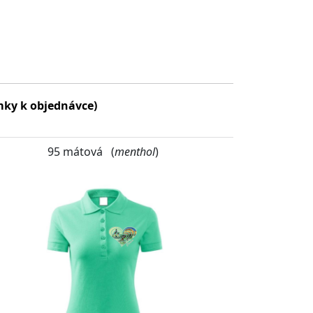
mky k objednávce)
95 mátová (
menthol
)