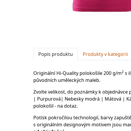
Popis produktu
Produkty v kategorii
2
Originální Hi-Quality polokošile 200 g/m
s i
původních uměleckých maleb.
Zvolte velikost, do poznámky k objednávce
| Purpurová| Nebesky modrá | Mátová | Kávo
polokošil - na dotaz.
Potisk pokročilou technologií, barvy zapušt
s originálním designovým motivem jsou man