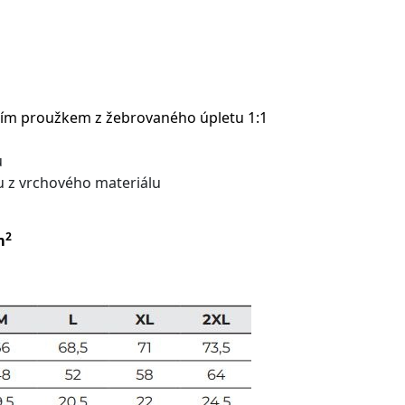
fním proužkem z žebrovaného úpletu 1:1
u
u z vrchového materiálu
2
m