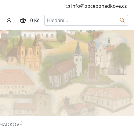
info@obcepohadkove.cz
Hledat
0 Kč
POHÁDKOVÉ