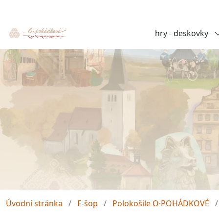
hry - deskovky
Úvodní stránka
E-šop
Polokošile O·POHÁDKOVÉ