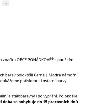
®
o značku OBCE POHÁDKOVÉ
s použitím
ých barev polokošil Černá | Modrá námořní
 dokážeme potisknout i ostatní barvy
ilní a stálobarevný i po vyprání. Polokošile
 doba se pohybuje do 15 pracovních dnů