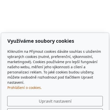
Meclov, obec Chodov, město Stod, obec Chotěšov, obec
Poběžovice, Puclice, Malý Malahov, Trhanov, Havlovice,
Zámělíč, Svržno, statek Svržno, statek M.Kodadová,
Vránov, Krchleby, Ohučov, Březí, Němčice, Horšovský
Týn, obec Bělá nad Radbuzou, obec Hostouň, město
Klatovy, město Příbram, město Sušice, město Plzeň,
město Liberec, město Praha, Dubaj, Dubai, dřevěné
Využíváme soubory cookies
tácky, pohádkové tácky, pivní tácky, sběratelské tácky,
sběratelské známky, turistické známky, třídní sraz, sraz
Kliknutím na Přijmout cookies dáváte souhlas s uložením
po 10 letech, sraz gymplu, sraz gymnázia, sraz ze
vybraných cookies (nutné, preferenční, výkonnostní,
střední, sraz z vysoké, spolužáci, památka,
marketingové). Cookies používáme pro lepší fungování
pamětihodnost, malebná místa, plates, Řím, Paříž,
našeho webu, měření jeho výkonnosti a cílení a
personalizaci reklam. To jaké cookies budou uloženy,
Rome , Paris, München, Munig, Oktoberfest, Zapft
můžete svobodně rozhodnout pod tlačítkem Upravit
nastavení.
Prohlášení o cookies.
Upravit nastavení