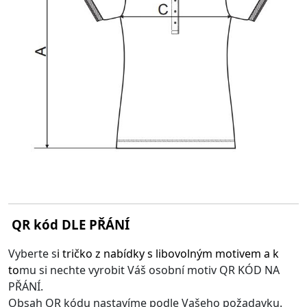
QR kód DLE PŘÁNÍ
Vyberte s
i
tričko z nabídky s libovolným motivem
a k
to
mu si nechte vyrobit Váš osobní motiv QR KÓD NA
PŘÁNÍ.
Obsah QR kódu nastavíme podle Vašeho požadavku.