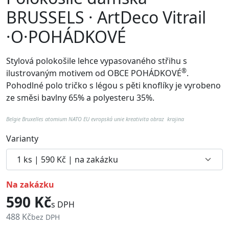
BRUSSELS · ArtDeco Vitrail
·O·POHÁDKOVÉ
Stylová polokošile lehce vypasovaného střihu s
®
ilustrovaným motivem od
OBCE POHÁDKOVÉ
.
Pohodlné p
olo tričko s légou s pěti knoflíky je vyrobeno
ze směsi bavlny 65% a polyesteru 35%.
Belgie Bruxelles atomium NATO EU evropská unie kreativita obraz krajina
Varianty
na zakázku
590 Kč
s DPH
488 Kč
bez DPH