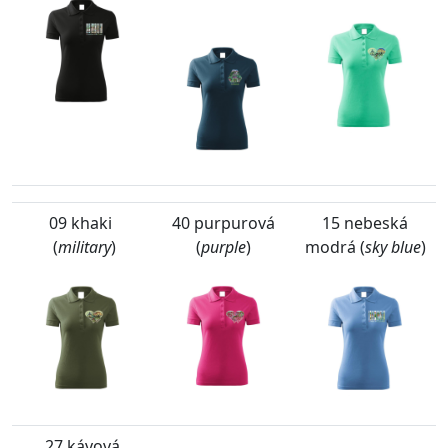
09 khaki
40 purpurová
15 nebeská
(
military
)
(
purple
)
modrá (
sky blue
)
27 kávová