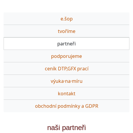
e.šop
tvoříme
partneři
podporujeme
ceník DTP,GFX prací
výuka·na·míru
kontakt
obchodní podmínky a GDPR
naši partneři