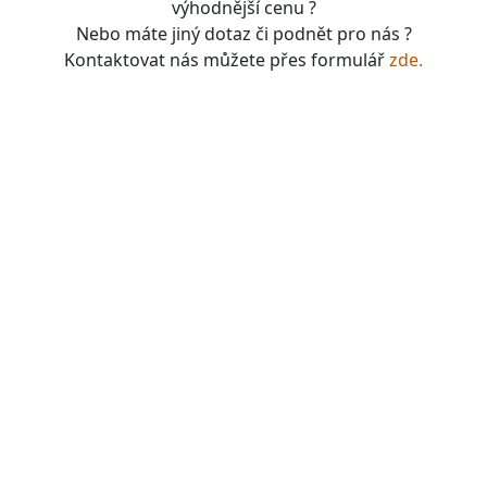
výhodnější cenu ?
Nebo máte jiný dotaz či podnět pro nás ?
Kontaktovat nás můžete přes formulář
zde.
boardgames, fotbal, slavie, viktorka, sparta, dukla,
kolová, bike, motorbike, unicycle, e-bike, kalimba,
nástroje, vesnička má pohádková, pohádkové česko,
pohádková plzeň, pohádková praha, česko, čechy,
morava, bohemia, bohém, hra, zaklínač, witcher, Magic:
the gathering, dungeons&dragons, euthia, dračí doupě,
merchandising, merch, upomínkové předměty,
suvenýry , dárky, upomínkové předměty, turistické,
známky, vlastenec, mandala, karel gott, tomáš klus,
kabát, kiss, rammstein, depeche mode, pink, madonna,
sia, lady gaga, titanic, repliky mečů, meč, repliky
historických zbraní, chladné zbraně, cosplay, larp,
gloomhaven, frosthaven, euthia, hra o trůny, duna, pán
prstenů, lord of the rings, witcher, zaklínač, avatar ,
město Staňkov, město Domažlice, město Holýšov, obec