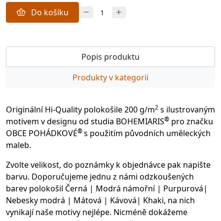
Do košíku
Popis produktu
Produkty v kategorii
2
Originální Hi-Quality polokošile 200 g/m
s ilustrovaným
®
motivem v designu od studia BOHEMIARIS
pro značku
®
OBCE POHÁDKOVÉ
s použitím původních uměleckých
maleb.
Zvolte velikost, do poznámky k objednávce pak napište
barvu. Doporučujeme jednu z námi odzkoušených
barev polokošil Černá | Modrá námořní | Purpurová|
Nebesky modrá | Mátová | Kávová| Khaki, na nich
vynikají naše motivy nejlépe. Nicméně dokážeme