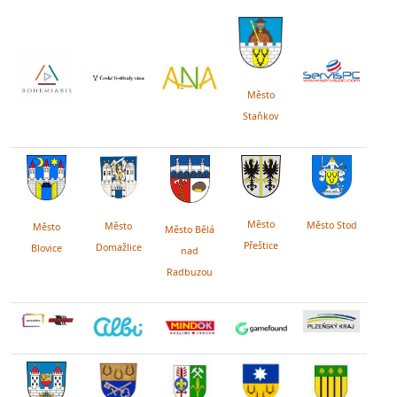
Město
Staňkov
Město
Město Stod
Město
Město
Město Bělá
Přeštice
Domažlice
Blovice
nad
Radbuzou