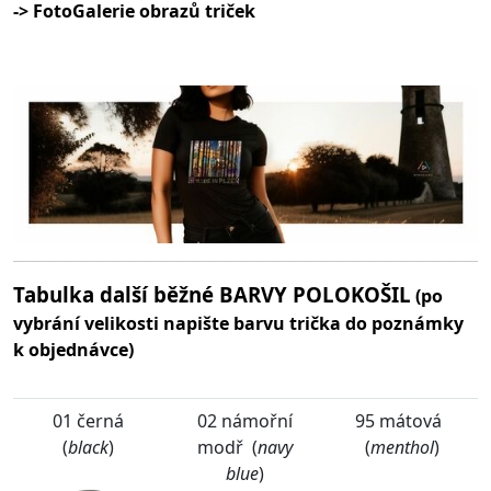
-> FotoGalerie obrazů triček
Tabulka další běžné BARVY POLOKOŠIL
(po
vybrání velikosti napište barvu trička do poznámky
k objednávce)
01 černá
02 námořní
95 mátová
(
black
)
modř (
navy
(
menthol
)
blue
)