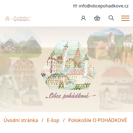
info@obcepohadkove.cz
Hledání
Me
Úvodní stránka
E-šop
Polokošile O·POHÁDKOVÉ