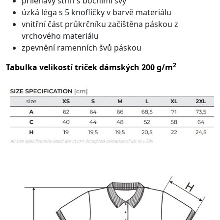
přiléhavý střih s bočními švy
úzká léga s 5 knoflíčky v barvě materiálu
vnitřní část průkrčníku začištěna páskou z
vrchového materiálu
zpevnění ramenních švů páskou
2
Tabulka velikostí triček dámských 200 g/m