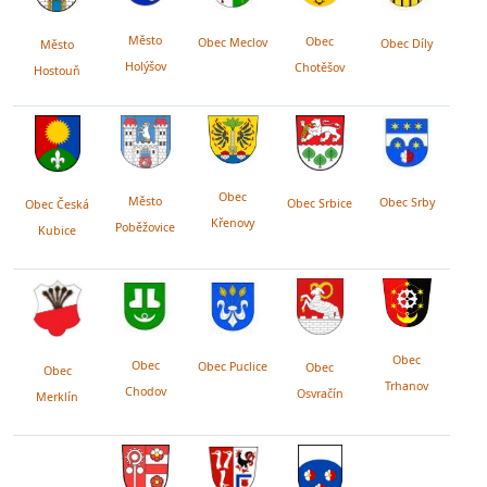
Město
Obec
Obec Meclov
Obec Díly
Město
Holýšov
Chotěšov
Hostouň
Obec
Město
Obec Srby
Obec Srbice
Obec Česká
Křenovy
Poběžovice
Kubice
Obec
Obec
Obec Puclice
Obec
Obec
Trhanov
Chodov
Osvračín
Merklín