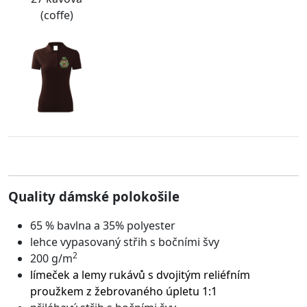
(coffe)
Quality dámské polokošile
65 % bavlna a 35% polyester
lehce vypasovaný střih s bočními švy
2
200 g/m
límeček a lemy rukávů s dvojitým reliéfním
proužkem z žebrovaného úpletu 1:1