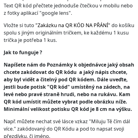
Text QR kód přečtete jednoduše čtečkou v mobilu nebo
z fotky aplikací "google lens".
Vložte si tuto
"
Zakázku na QR KÓD NA PŘÁNÍ
"
do košíku
spolu s jiným originálním tričkem, ke každému 1 kusu
trička je potřeba 1 kus.
Jak to funguje ?
Napíšete nám do Poznámky k objednávce jaký obsah
chcete zakódovat do QR kódu a jaký nápis chcete,
aby byl vidět a čitelný pod QR kódem. Dále uveďte,
jestli bude potisk "QR kód" umístěný na zádech, na
levé nebo pravé straně hrudi, nebo na rukávu. Kam
QR kód umístit můžete vybrat podle obrázku níže.
Minimální velikost potisku QR kód je 8 cm na výšku.
Např. můžete nechat své lásce vzkaz "Miluju Tě čím dál
více." zakódovaný do QR Kódu a pod to napsat svoji
přezdívku, či jméno.