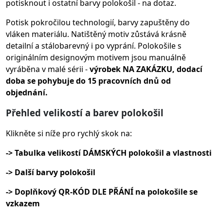
potisknout i ostatní barvy polokošil - na dotaz.
Potisk pokročilou technologií, barvy zapuštěny do
vláken materiálu.
Natištěný motiv zůstává krásně
detailní a stálobarevný i po vyprání. Polokošile s
originálním designovým motivem jsou manuálně
vyráběna v malé sérii -
výrobek NA ZAKÁZKU, dodací
doba se pohybuje do 15 pracovních dnů od
objednání.
Přehled velikostí a barev polokošil
Klikněte si níže pro rychlý skok na:
-> Tabulka velikostí DÁMSKÝCH polokošil a vlastnosti
-> Další barvy polokošil
-> Doplňkový QR-KÓD DLE PŘÁNÍ na polokošile se
vzkazem