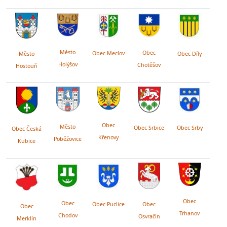
Město
Obec
Obec Meclov
Obec Díly
Město
Holýšov
Chotěšov
Hostouň
Obec
Město
Obec Srby
Obec Srbice
Obec Česká
Křenovy
Poběžovice
Kubice
Obec
Obec
Obec Puclice
Obec
Obec
Trhanov
Chodov
Osvračín
Merklín