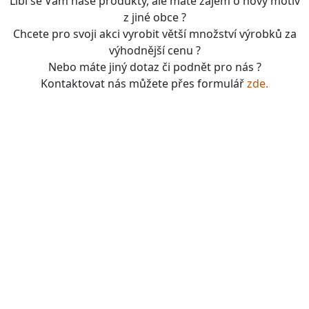
Líbí se Vám naše produkty, ale máte zájem o nový motiv
z jiné obce ?
Chcete pro svoji akci vyrobit větší množství výrobků za
výhodnější cenu ?
Nebo máte jiný dotaz či podnět pro nás ?
Kontaktovat nás můžete přes formulář
zde.
boardgames, fotbal, slavie, viktorka, sparta, dukla,
kolová, bike, motorbike, unicycle, e-bike, kalimba,
nástroje, vesnička má pohádková, pohádkové česko,
pohádková plzeň, pohádková praha, česko, čechy,
morava, bohemia, bohém, hra, zaklínač, witcher, Magic:
the gathering, dungeons&dragons, euthia, dračí doupě,
merchandising, merch, upomínkové předměty,
suvenýry , dárky, upomínkové předměty, turistické,
známky, vlastenec, mandala, karel gott, tomáš klus,
kabát, kiss, rammstein, depeche mode, pink, madonna,
sia, lady gaga, titanic, repliky mečů, meč, repliky
historických zbraní, chladné zbraně, cosplay, larp,