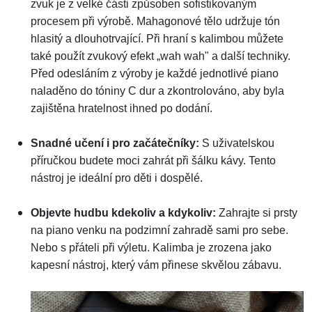
zvuk je z velké části způsoben sofistikovaným
procesem při výrobě. Mahagonové tělo udržuje tón
hlasitý a dlouhotrvající. Při hraní s kalimbou můžete
také použít zvukový efekt „wah wah" a další techniky.
Před odesláním z výroby je každé jednotlivé piano
naladěno do tóniny C dur a zkontrolováno, aby byla
zajištěna hratelnost ihned po dodání.
Snadné učení i pro začátečníky:
S uživatelskou
příručkou budete moci zahrát při šálku kávy. Tento
nástroj je ideální pro děti i dospělé.
Objevte hudbu kdekoliv a kdykoliv:
Zahrajte si prsty
na piano venku na podzimní zahradě sami pro sebe.
Nebo s přáteli při výletu. Kalimba je zrozena jako
kapesní nástroj, který vám přinese skvělou zábavu.