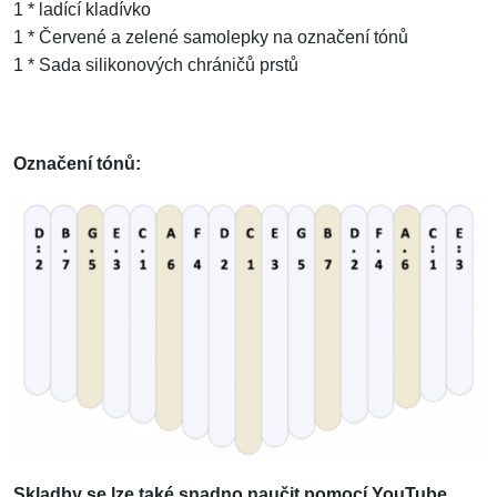
1 * ladící kladívko
1 * Červené a zelené samolepky na označení tónů
1 * Sada silikonových chráničů prstů
Označení tónů:
Skladby se lze také snadno naučit pomocí YouTube,