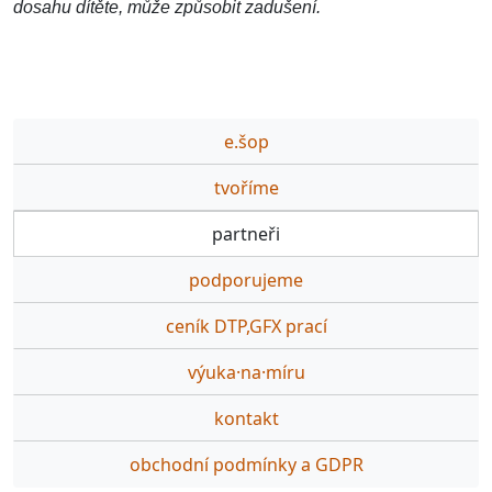
dosahu dítěte, může způsobit zadušení.
e.šop
tvoříme
partneři
podporujeme
ceník DTP,GFX prací
výuka·na·míru
kontakt
obchodní podmínky a GDPR