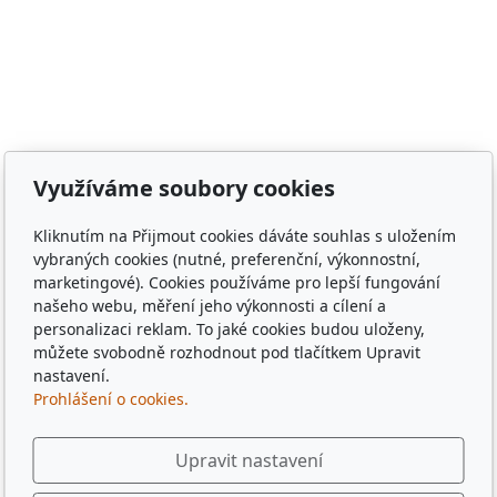
gloomhaven, frosthaven, euthia, hra o trůny, duna, pán
prstenů, lord of the rings, witcher, zaklínač, avatar ,
město Staňkov, město Domažlice, město Holýšov, obec
Meclov, obec Chodov, město Stod, obec Chotěšov, obec
Poběžovice, Puclice, Malý Malahov, Trhanov, Havlovice,
Zámělíč, Svržno, statek Svržno, statek M.Kodadová,
Vránov, Krchleby, Ohučov, Březí, Němčice, Horšovský
Využíváme soubory cookies
Týn, obec Bělá nad Radbuzou, obec Hostouň, město
Klatovy, město Příbram, město Sušice, město Plzeň,
Kliknutím na Přijmout cookies dáváte souhlas s uložením
město Liberec, město Praha, Dubaj, Dubai, dřevěné
vybraných cookies (nutné, preferenční, výkonnostní,
tácky, pohádkové tácky, pivní tácky, sběratelské tácky,
marketingové). Cookies používáme pro lepší fungování
sběratelské známky, turistické známky, třídní sraz, sraz
našeho webu, měření jeho výkonnosti a cílení a
po 10 letech, sraz gymplu, sraz gymnázia, sraz ze
personalizaci reklam. To jaké cookies budou uloženy,
střední, sraz z vysoké, spolužáci, památka,
můžete svobodně rozhodnout pod tlačítkem Upravit
pamětihodnost, malebná místa, plates, Řím, Paříž,
nastavení.
Prohlášení o cookies.
Rome , Paris, München, Munig, Oktoberfest, Zapft
Upravit nastavení