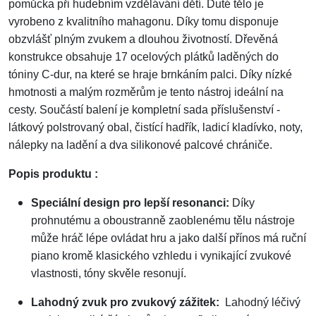
pomůcka při hudebním vzdělávání dětí. Duté tělo je
vyrobeno z kvalitního mahagonu. Díky tomu disponuje
obzvlášť plným zvukem a dlouhou životností. Dřevěná
konstrukce obsahuje 17 ocelových plátků laděných do
tóniny C-dur, na které se hraje brnkáním palci. Díky nízké
hmotnosti a malým rozměrům je tento nástroj ideální na
cesty. Součástí balení je kompletní sada příslušenství -
látkový polstrovaný obal, čistící hadřík, ladicí kladívko, noty,
nálepky na ladění a dva silikonové palcové chrániče.
Popis produktu :
Speciální design pro lepší resonanci:
Díky
prohnutému a oboustranně zaoblenému tělu nástroje
může hráč lépe ovládat hru a jako další přínos má ruční
piano kromě klasického vzhledu i vynikající zvukové
vlastnosti, tóny skvěle resonují.
Lahodný zvuk pro zvukový zážitek:
Lahodný léčivý