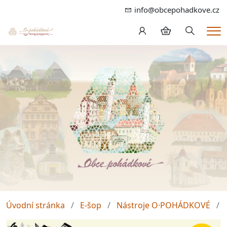
info@obcepohadkove.cz
Hledání
Me
Úvodní stránka
E-šop
Nástroje O·POHÁDKOVÉ