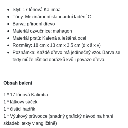
Styl: 17 tónová Kalimba
Tóny: Mezinárodní standardní ladění C
Barva: přírodní dřevo
Materiál ozvučnice: mahagon
Materiál prstů: Kalená a leštěná ocel
Rozměry: 18 cm x 13 cm x 3,5 cm (d x š x v)
Poznámka: Každé dřevo má jedinečný vzor. Barva se
tedy může lišit od obrázků kvůli povaze dřeva.
Obsah balení
1 * 17 tónová Kalimba
1 * látkový sáček
1 * čistící hadřík
1 * Výukový průvodce (snadný grafický návod na hraní
skladeb, texty v angličtině)