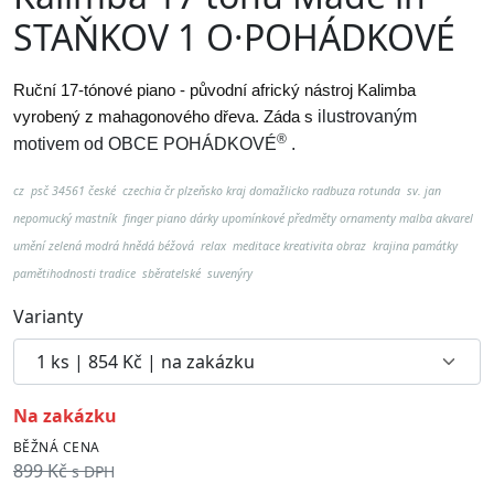
STAŇKOV 1 O·POHÁDKOVÉ
Ruční 17-tónové piano - původní africký nástroj Kalimba
vyrobený z mahagonového dřeva. Záda s
ilustrovaným
®
motivem od
OBCE POHÁDKOVÉ
.
cz psč 34561 české czechia čr plzeňsko kraj domažlicko radbuza rotunda sv. jan
nepomucký mastník finger piano dárky upomínkové předměty ornamenty malba akvarel
umění zelená modrá hnědá béžová relax meditace kreativita obraz krajina památky
pamětihodnosti tradice sběratelské suvenýry
Varianty
na zakázku
BĚŽNÁ CENA
899 Kč
s DPH