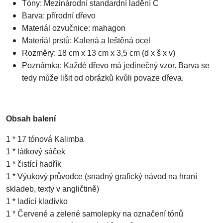
Tóny: Mezinárodní standardní ladění C
Barva: přírodní dřevo
Materiál ozvučnice: mahagon
Materiál prstů: Kalená a leštěná ocel
Rozměry: 18 cm x 13 cm x 3,5 cm (d x š x v)
Poznámka: Každé dřevo má jedinečný vzor. Barva se
tedy může lišit od obrázků kvůli povaze dřeva.
Obsah balení
1 * 17 tónová Kalimba
1 * látkový sáček
1 * čistící hadřík
1 * Výukový průvodce (snadný grafický návod na hraní
skladeb, texty v angličtině)
1 * ladící kladívko
1 * Červené a zelené samolepky na označení tónů