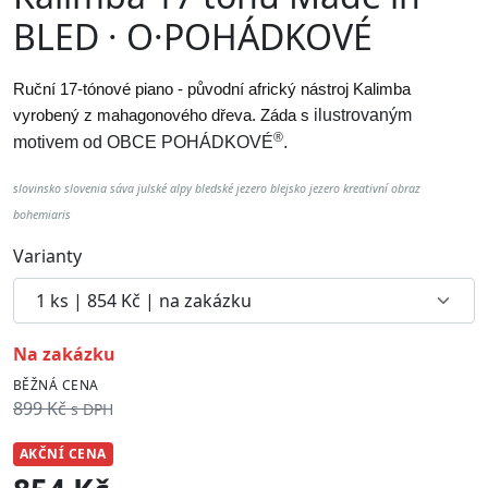
BLED · O·POHÁDKOVÉ
Ruční 17-tónové piano - původní africký nástroj Kalimba
vyrobený z mahagonového dřeva. Záda s
ilustrovaným
®
motivem od
OBCE POHÁDKOVÉ
.
slovinsko slovenia sáva julské alpy bledské jezero blejsko jezero kreativní obraz
bohemiaris
Varianty
na zakázku
BĚŽNÁ CENA
899 Kč
s DPH
AKČNÍ CENA