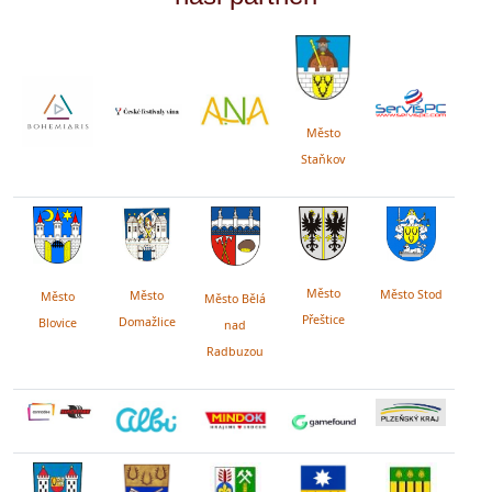
Město
Staňkov
Město
Město Stod
Město
Město
Město Bělá
Přeštice
Domažlice
Blovice
nad
Radbuzou