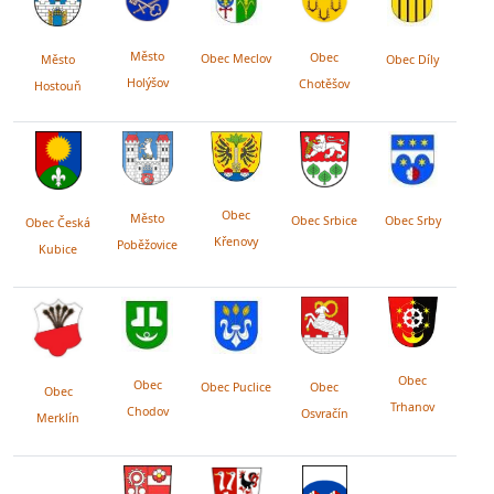
Město
Obec
Obec Meclov
Obec Díly
Město
Holýšov
Chotěšov
Hostouň
Obec
Město
Obec Srby
Obec Srbice
Obec Česká
Křenovy
Poběžovice
Kubice
Obec
Obec
Obec Puclice
Obec
Obec
Trhanov
Chodov
Osvračín
Merklín