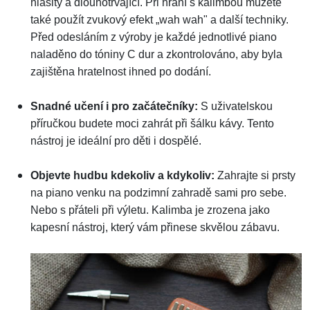
hlasitý a dlouhotrvající. Při hraní s kalimbou můžete
také použít zvukový efekt „wah wah" a další techniky.
Před odesláním z výroby je každé jednotlivé piano
naladěno do tóniny C dur a zkontrolováno, aby byla
zajištěna hratelnost ihned po dodání.
Snadné učení i pro začátečníky:
S uživatelskou
příručkou budete moci zahrát při šálku kávy. Tento
nástroj je ideální pro děti i dospělé.
Objevte hudbu kdekoliv a kdykoliv:
Zahrajte si prsty
na piano venku na podzimní zahradě sami pro sebe.
Nebo s přáteli při výletu. Kalimba je zrozena jako
kapesní nástroj, který vám přinese skvělou zábavu.