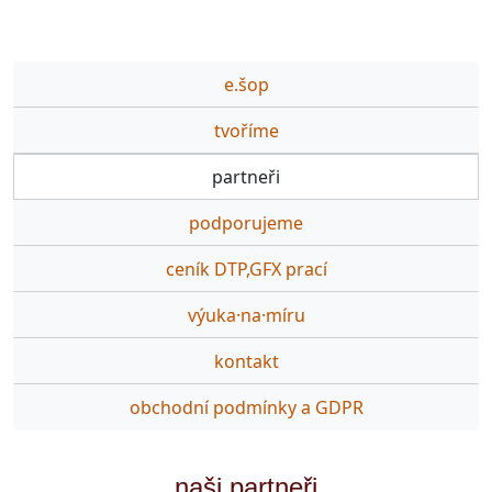
e.šop
tvoříme
partneři
podporujeme
ceník DTP,GFX prací
výuka·na·míru
kontakt
obchodní podmínky a GDPR
naši partneři