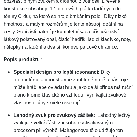
obzvlášť plným zvukem a dlouhou životností. Dřevěná
konstrukce obsahuje 17 ocelových plátků laděných do
tóniny C-dur, na které se hraje brnkáním palci. Díky nízké
hmotnosti a malým rozměrům je tento nástroj ideální na
cesty. Součástí balení je kompletní sada příslušenství -
látkový polstrovaný obal, čistící hadřík, ladicí kladívko, noty,
nálepky na ladění a dva silikonové palcové chrániče.
Popis produktu :
Speciální design pro lepší resonanci:
Díky
prohnutému a oboustranně zaoblenému tělu nástroje
může hráč lépe ovládat hru a jako další přínos má ruční
piano kromě klasického vzhledu i vynikající zvukové
vlastnosti, tóny skvěle resonují.
Lahodný zvuk pro zvukový zážitek:
Lahodný léčivý
zvuk je z velké části způsoben sofistikovaným
procesem při výrobě. Mahagonové tělo udržuje tón