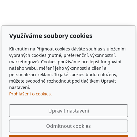
Meclov, obec Chodov, město Stod, obec Chotěšov, obec
Poběžovice, Puclice, Malý Malahov, Trhanov, Havlovice,
Zámělíč, Svržno, statek Svržno, statek M.Kodadová,
Vránov, Krchleby, Ohučov, Březí, Němčice, Horšovský
Využíváme soubory cookies
Týn, obec Bělá nad Radbuzou, obec Hostouň, město
Klatovy, město Příbram, město Sušice, město Plzeň,
Kliknutím na Přijmout cookies dáváte souhlas s uložením
město Liberec, město Praha, Dubaj, Dubai, dřevěné
vybraných cookies (nutné, preferenční, výkonnostní,
tácky, pohádkové tácky, pivní tácky, sběratelské tácky,
marketingové). Cookies používáme pro lepší fungování
sběratelské známky, turistické známky, třídní sraz, sraz
našeho webu, měření jeho výkonnosti a cílení a
po 10 letech, sraz gymplu, sraz gymnázia, sraz ze
personalizaci reklam. To jaké cookies budou uloženy,
střední, sraz z vysoké, spolužáci, památka,
můžete svobodně rozhodnout pod tlačítkem Upravit
pamětihodnost, malebná místa, plates, Řím, Paříž,
nastavení.
Prohlášení o cookies.
Rome , Paris, München, Munig, Oktoberfest, Zapft
Upravit nastavení
Odmítnout cookies