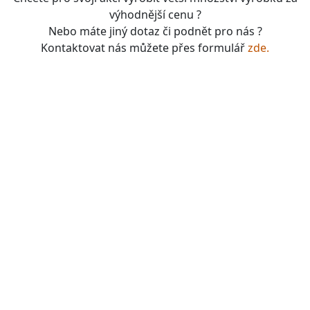
výhodnější cenu ?
Nebo máte jiný dotaz či podnět pro nás ?
Kontaktovat nás můžete přes formulář
zde.
boardgames, fotbal, slavie, viktorka, sparta, dukla,
kolová, bike, motorbike, unicycle, e-bike, kalimba,
nástroje, vesnička má pohádková, pohádkové česko,
pohádková plzeň, pohádková praha, česko, čechy,
morava, bohemia, bohém, hra, zaklínač, witcher, Magic:
the gathering, dungeons&dragons, euthia, dračí doupě,
merchandising, merch, upomínkové předměty,
suvenýry , dárky, upomínkové předměty, turistické,
známky, vlastenec, mandala, karel gott, tomáš klus,
kabát, kiss, rammstein, depeche mode, pink, madonna,
sia, lady gaga, titanic, repliky mečů, meč, repliky
historických zbraní, chladné zbraně, cosplay, larp,
gloomhaven, frosthaven, euthia, hra o trůny, duna, pán
prstenů, lord of the rings, witcher, zaklínač, avatar ,
město Staňkov, město Domažlice, město Holýšov, obec