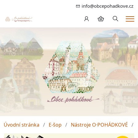
info@obcepohadkove.cz
Hledání
Me
Úvodní stránka
E-šop
Nástroje O·POHÁDKOVÉ