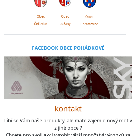
Obec
Obec
Obec
Lužany
Čečovice
Chrastavice
FACEBOOK OBCE POHÁDKOVÉ
kontakt
Líbí se Vám naše produkty, ale máte zájem o nový motiv
z jiné obce ?
Chcete pro svoji akci vyrobit větší množství výrobků za