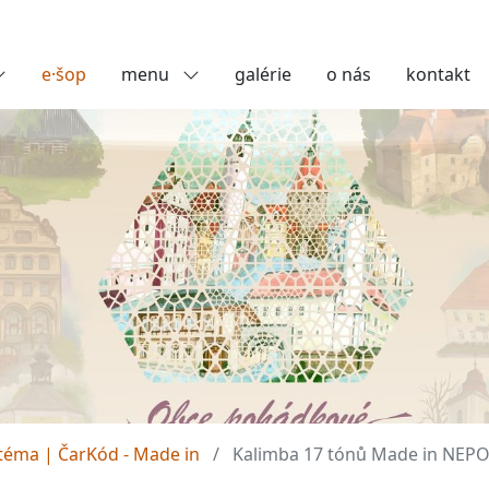
e·šop
menu
galérie
o nás
kontakt
téma | ČarKód - Made in
Kalimba 17 tónů Made in NE