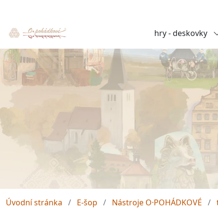
hry - deskovky
Úvodní stránka
E-šop
Nástroje O·POHÁDKOVÉ