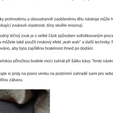
ky prohnutému a oboustranně zaoblenému tělu nástroje může hrá
ikající zvukové vlastnosti, tóny skvěle resonují.
dný léčivý zvuk je z velké části způsoben sofistikovaným proc
bou můžete také použít zvukový efekt „wah wah" a další techniky.
váno, aby byla zajištěna hratelnost ihned po dodání.
elskou příručkou budete moci zahrát při šálku kávy. Tento nástroj
jte si prsty na piano venku na podzimní zahradě sami pro sebe.
vělou zábavu.