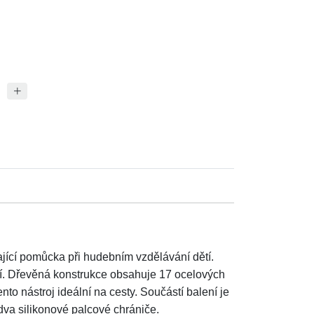
kající pomůcka při hudebním vzdělávání dětí.
tí. Dřevěná konstrukce obsahuje 17 ocelových
to nástroj ideální na cesty. Součástí balení je
a dva silikonové palcové chrániče.