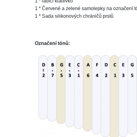
1 * ladící kladívko
1 * Červené a zelené samolepky na označení t
1 * Sada silikonových chráničů prstů
Označení tónů: