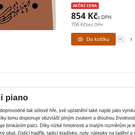
AKČNÍ CENA
854 Kč
s DPH
706 Kč
bez DPH
Do košíku
í piano
k doprovodné tak sólové hře, své uplatnění také najde jako vyni
Díky tomu disponuje obzvlášť plným zvukem a dlouhou životnos
aje brnkáním palci. Díky nízké hmotnosti a malým rozměrům je ten
ný obal, čistící hadřík, ladicí kladívko, noty, nálepky na ladění 