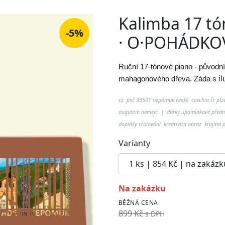
Kalimba 17 t
-5%
· O·POHÁDKO
Ruční 17-tónové piano - původní
mahagonového dřeva. Záda s
i
cz psč 33501 nepomuk české czechia čr plz
augustin nemejc | dárky upomínkové předm
doplňky stolování kreativita obraz krajina
Varianty
na zakázku
BĚŽNÁ CENA
899 Kč
s DPH