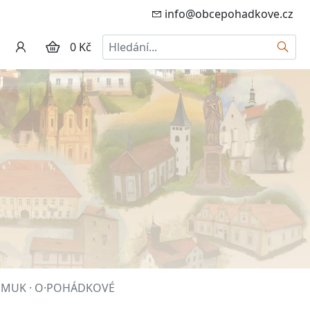
info@obcepohadkove.cz
Hledat
0 Kč
POMUK · O·POHÁDKOVÉ