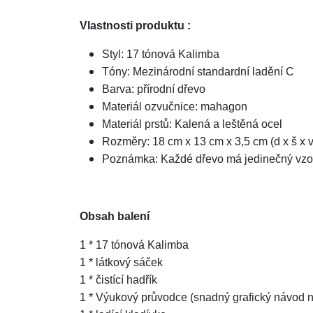
Vlastnosti produktu :
Styl: 17 tónová Kalimba
Tóny: Mezinárodní standardní ladění C
Barva: přírodní dřevo
Materiál ozvučnice: mahagon
Materiál prstů: Kalená a leštěná ocel
Rozměry: 18 cm x 13 cm x 3,5 cm (d x š x v
Poznámka: Každé dřevo má jedinečný vzor. 
Obsah balení
1 * 17 tónová Kalimba
1 * látkový sáček
1 * čistící hadřík
1 * Výukový průvodce (snadný grafický návod na 