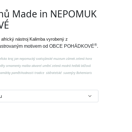
ónů Made in NEPOMUK
VÉ
 africký nástroj Kalimba vyrobený z
®
lustrovaným motivem od
OBCE POHÁDKOVÉ
.
eňsko kraj jan nepomucký svatojánské muzeum zámek zelená hora
ěty ornamenty malba akvarel umění zelená modrá hnědá béžová
 památky pamětihodnosti tradice sběratelské suvenýry Bohemiaris