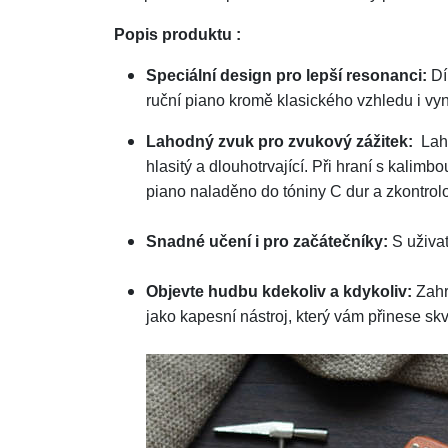
Popis produktu :
Speciální design pro lepší resonanci:
Dí
ruční piano kromě klasického vzhledu i vyn
Lahodný zvuk pro zvukový zážitek:
Laho
hlasitý a dlouhotrvající. Při hraní s kalim
piano naladěno do tóniny C dur a zkontrolo
Snadné učení i pro začátečníky:
S uživat
Objevte hudbu kdekoliv a kdykoliv:
Zahra
jako kapesní nástroj, který vám přinese sk