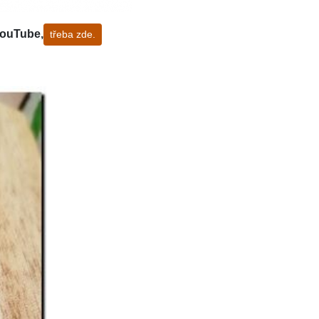
YouTube,
třeba zde.