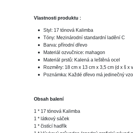
Vlastnosti produktu :
Styl: 17 tónová Kalimba
Tóny: Mezinárodní standardní ladění C
Barva: přírodní dřevo
Materiál ozvučnice: mahagon
Materiál prstů: Kalená a leštěná ocel
Rozměry: 18 cm x 13 cm x 3,5 cm (d x š x v
Poznámka: Každé dřevo má jedinečný vzor. 
Obsah balení
1 * 17 tónová Kalimba
1 * látkový sáček
1 * čistící hadřík