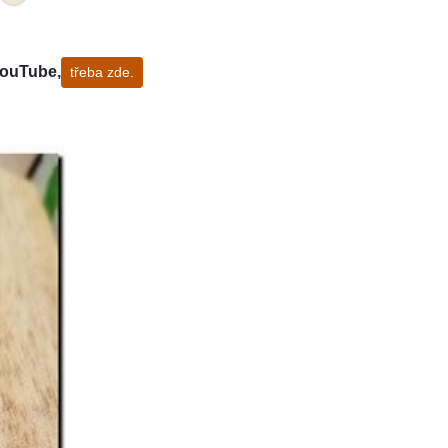
YouTube,
třeba zde.