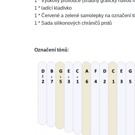
1 * Výukový průvodce (snadný grafický návod na 
1 * ladící kladívko
1 * Červené a zelené samolepky na označení t
1 * Sada silikonových chráničů prstů
Označení tónů: