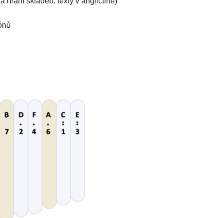
hraní skladeb, texty v angličtině)
ónů