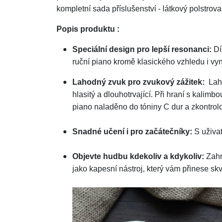
kompletní sada příslušenství - látkový polstrova
Popis produktu :
Speciální design pro lepší resonanci:
Dí
ruční piano kromě klasického vzhledu i vyn
Lahodný zvuk pro zvukový zážitek:
Laho
hlasitý a dlouhotrvající. Při hraní s kalim
piano naladěno do tóniny C dur a zkontrolo
Snadné učení i pro začátečníky:
S uživat
Objevte hudbu kdekoliv a kdykoliv:
Zahra
jako kapesní nástroj, který vám přinese sk