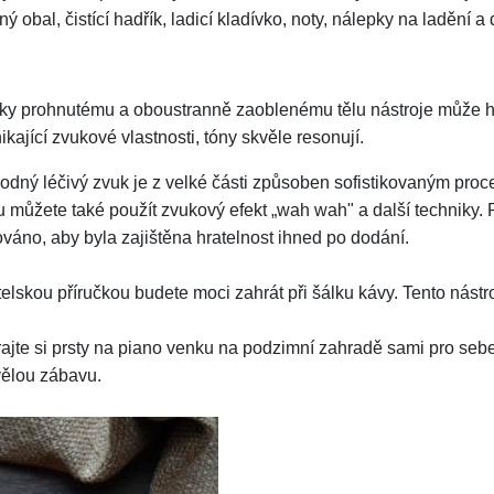
ný obal, čistící hadřík, ladicí kladívko, noty, nálepky na ladění 
ky prohnutému a oboustranně zaoblenému tělu nástroje může hrá
ikající zvukové vlastnosti, tóny skvěle resonují.
dný léčivý zvuk je z velké části způsoben sofistikovaným proc
bou můžete také použít zvukový efekt „wah wah" a další techniky.
váno, aby byla zajištěna hratelnost ihned po dodání.
elskou příručkou budete moci zahrát při šálku kávy. Tento nástroj
jte si prsty na piano venku na podzimní zahradě sami pro sebe.
vělou zábavu.