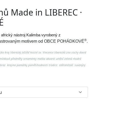
nů Made in LIBEREC ·
É
 africký nástroj Kalimba vyrobený z
®
lustrovaným motivem od
OBCE POHÁDKOVÉ
.
ko kraj liberecký Ještěď kostel sv. Vincence liberecká zoo sochy david
pomínkové předměty ornamenty malba akvarel umění zelená modrá
obraz krajina památky pamětihodnosti tradice sběratelské suvenýry