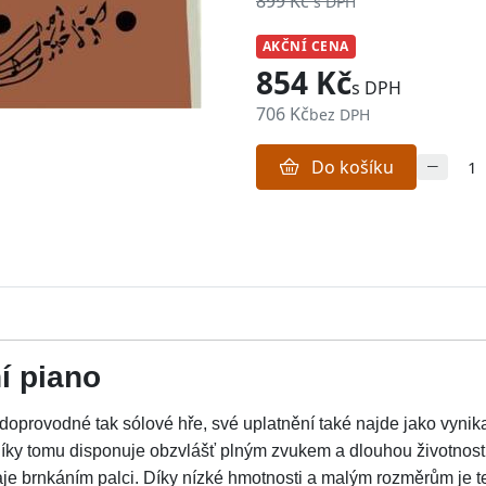
899 Kč
s DPH
AKČNÍ CENA
854 Kč
s DPH
706 Kč
bez DPH
Do košíku
í piano
k doprovodné tak sólové hře, své uplatnění také najde jako vyni
Díky tomu disponuje obzvlášť plným zvukem a dlouhou životnos
aje brnkáním palci. Díky nízké hmotnosti a malým rozměrům je ten