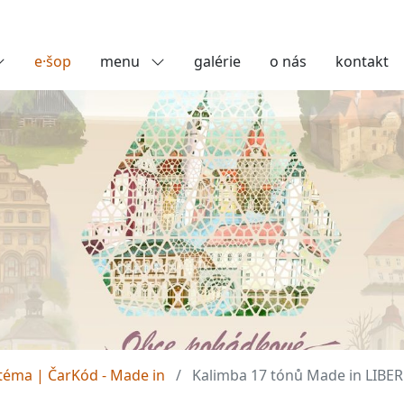
e·šop
menu
galérie
o nás
kontakt
téma | ČarKód - Made in
Kalimba 17 tónů Made in LIB