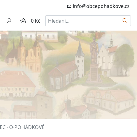
info@obcepohadkove.cz
Hledat
0 Kč
EREC · O·POHÁDKOVÉ