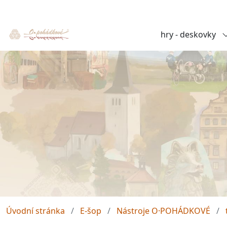
hry - deskovky
Úvodní stránka
E-šop
Nástroje O·POHÁDKOVÉ