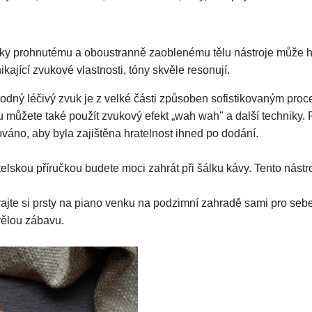
ky prohnutému a oboustranně zaoblenému tělu nástroje může hrá
ikající zvukové vlastnosti, tóny skvěle resonují.
dný léčivý zvuk je z velké části způsoben sofistikovaným proc
bou můžete také použít zvukový efekt „wah wah" a další techniky.
váno, aby byla zajištěna hratelnost ihned po dodání.
elskou příručkou budete moci zahrát při šálku kávy. Tento nástroj
jte si prsty na piano venku na podzimní zahradě sami pro sebe.
vělou zábavu.