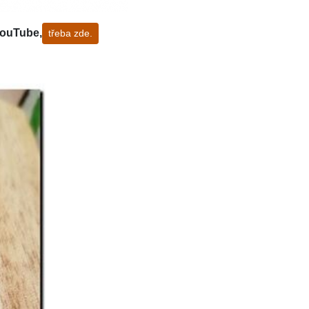
YouTube,
třeba zde.