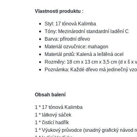
Vlastnosti produktu :
Styl: 17 tónová Kalimba
Tóny: Mezinárodní standardní ladění C
Barva: přírodní dřevo
Materiál ozvučnice: mahagon
Materiál prstů: Kalená a leštěná ocel
Rozměry: 18 cm x 13 cm x 3,5 cm (d x š x v
Poznámka: Každé dřevo má jedinečný vzor. 
Obsah balení
1 * 17 tónová Kalimba
1 * látkový sáček
1 * čistící hadřík
1 * Výukový průvodce (snadný grafický návod na 