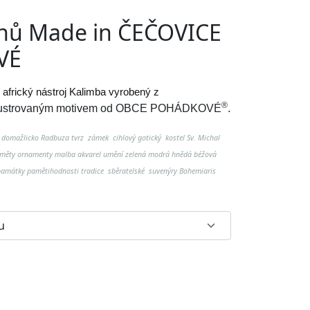
ónů Made in ČEČOVICE
VÉ
 africký nástroj Kalimba vyrobený z
®
lustrovaným motivem od
OBCE POHÁDKOVÉ
.
j domažlicko Radbuza tvrz zámek cihlový gotický kostel Sv. Michal
měty ornamenty malba akvarel umění zelená modrá hnědá béžová
 památky pamětihodnosti tradice sběratelské suvenýry Bohemiaris