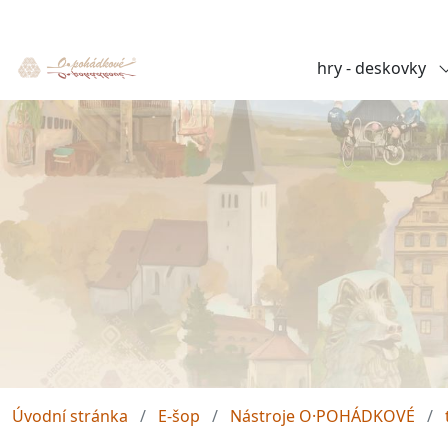
hry - deskovky
Úvodní stránka
E-šop
Nástroje O·POHÁDKOVÉ