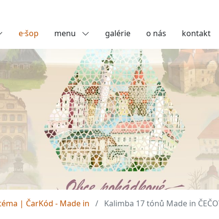
e·šop
menu
galérie
o nás
kontakt
téma | ČarKód - Made in
Kalimba 17 tónů Made in ČEČ