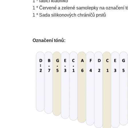
1 * ladící kladívko
1 * Červené a zelené samolepky na označení t
1 * Sada silikonových chráničů prstů
Označení tónů: