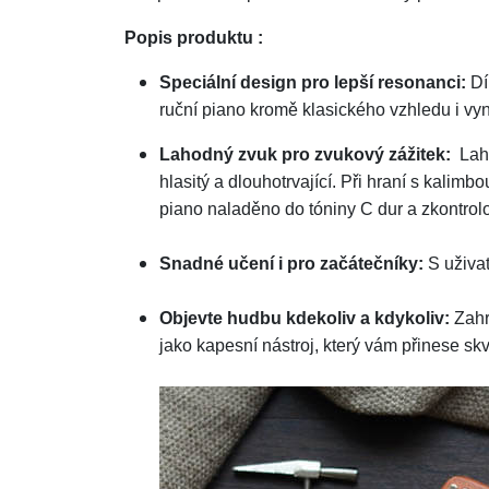
Popis produktu :
Speciální design pro lepší resonanci:
Dí
ruční piano kromě klasického vzhledu i vyn
Lahodný zvuk pro zvukový zážitek:
Laho
hlasitý a dlouhotrvající. Při hraní s kalim
piano naladěno do tóniny C dur a zkontrolo
Snadné učení i pro začátečníky:
S uživat
Objevte hudbu kdekoliv a kdykoliv:
Zahra
jako kapesní nástroj, který vám přinese sk