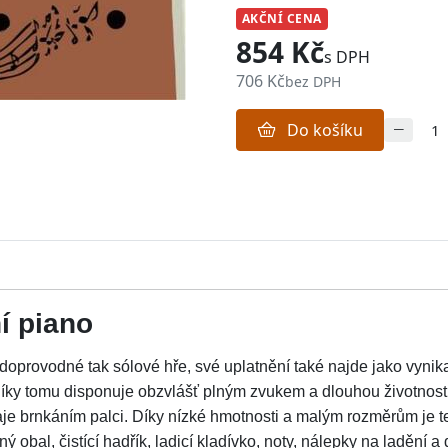
AKČNÍ CENA
854 Kč
s DPH
706 Kč
bez DPH
Do košíku
í piano
k doprovodné tak sólové hře, své uplatnění také najde jako vyni
Díky tomu disponuje obzvlášť plným zvukem a dlouhou životnos
aje brnkáním palci. Díky nízké hmotnosti a malým rozměrům je ten
ný obal, čistící hadřík, ladicí kladívko, noty, nálepky na ladění 