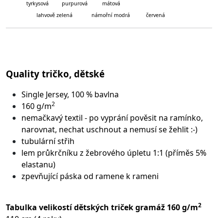
tyrkysová purpurová mátová
lahvově zelená námořní modrá červená
Quality tričko, dětské
Single Jersey, 100 % bavlna
2
160 g/m
nemačkavý textil - po vyprání pověsit na ramínko,
narovnat, nechat uschnout a nemusí se žehlit :-)
tubulární střih
lem průkrčníku z žebrového úpletu 1:1 (příměs 5%
elastanu)
zpevňující páska od ramene k rameni
2
Tabulka velikostí dětských triček gramáž 160 g/m