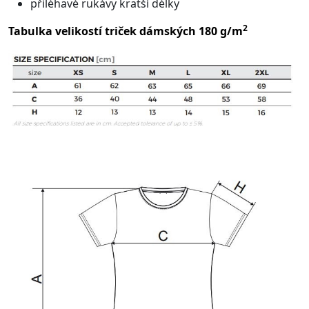
přiléhavé rukávy kratší délky
2
Tabulka velikostí triček dámských 180 g/m