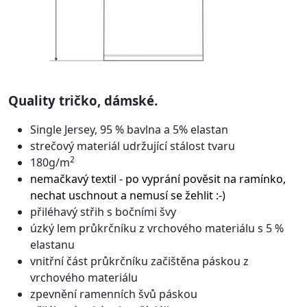
Quality tričko, dámské.
Single Jersey, 95 % bavlna a 5% elastan
strečový materiál udržující stálost tvaru
2
180g/m
nemačkavý textil - po vyprání pověsit na ramínko,
nechat uschnout a nemusí se žehlit :-)
přiléhavý střih s bočními švy
úzký lem průkrčníku z vrchového materiálu s 5 %
elastanu
vnitřní část průkrčníku začištěna páskou z
vrchového materiálu
zpevnění ramenních švů páskou