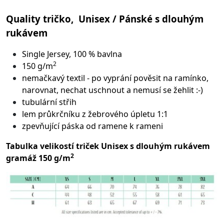
Quality tričko, Unisex / Pánské s dlouhým
rukávem
Single Jersey, 100 % bavlna
2
150 g/m
nemačkavý textil - po vyprání pověsit na ramínko,
narovnat, nechat uschnout a nemusí se žehlit :-)
tubulární střih
lem průkrčníku z žebrového úpletu 1:1
zpevňující páska od ramene k rameni
Tabulka velikostí triček Unisex s dlouhým rukávem
2
gramáž 150 g/m