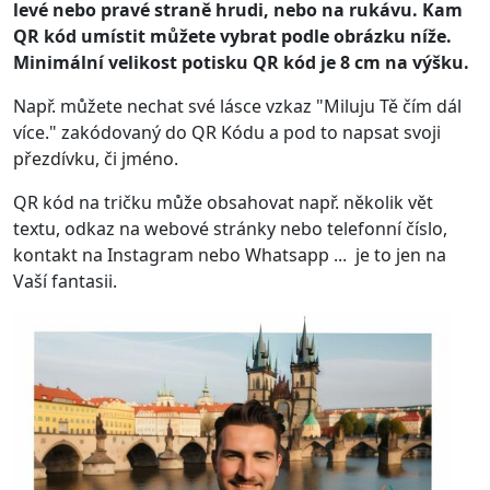
levé nebo pravé straně hrudi, nebo na rukávu. Kam
QR kód umístit můžete vybrat podle obrázku níže.
Minimální velikost potisku QR kód je 8 cm na výšku.
Např. můžete nechat své lásce vzkaz "Miluju Tě čím dál
více." zakódovaný do QR Kódu a pod to napsat svoji
přezdívku, či jméno.
QR kód na tričku může obsahovat např. několik vět
textu, odkaz na webové stránky nebo telefonní číslo,
kontakt na Instagram nebo Whatsapp ... je to jen na
Vaší fantasii.