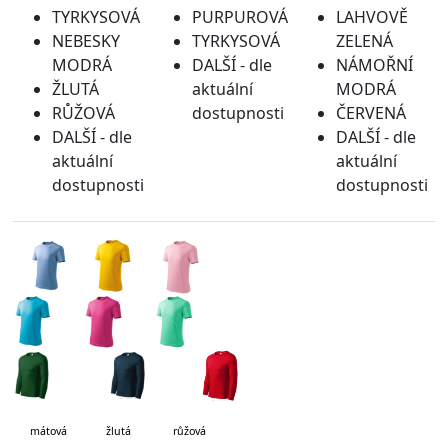
TYRKYSOVÁ
PURPUROVÁ
LAHVOVĚ
NEBESKY
TYRKYSOVÁ
ZELENÁ
MODRÁ
DALŠÍ - dle
NÁMOŘNÍ
ŽLUTÁ
aktuální
MODRÁ
RŮŽOVÁ
dostupnosti
ČERVENÁ
DALŠÍ - dle
DALŠÍ - dle
aktuální
aktuální
dostupnosti
dostupnosti
mátová
žlutá růžová