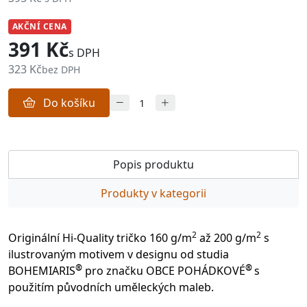
AKČNÍ CENA
391 Kč
s DPH
323 Kč
bez DPH
Do košíku
Popis produktu
Produkty v kategorii
2
2
Originální Hi-Quality tričko 160 g/m
až 200 g/m
s
ilustrovaným motivem v designu od studia
®
®
BOHEMIARIS
pro značku OBCE POHÁDKOVÉ
s
použitím původních uměleckých maleb.