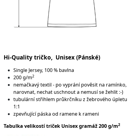
Hi-Quality tričko, Unisex (Pánské)
Single Jersey, 100 % bavlna
2
200 g/m
nemačkavý textil - po vyprání pověsit na ramínko,
narovnat, nechat uschnout a nemusí se žehlit :-)
tubulární střih
lem průkrčníku z žebrového úpletu
1:1
zpevňující páska od ramene k rameni
2
Tabulka velikostí triček Unisex gramáž 200 g/m