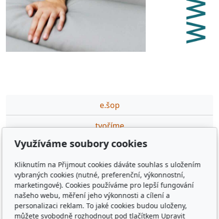
e.šop
tvoříme
Využíváme soubory cookies
partneři
Kliknutím na Přijmout cookies dáváte souhlas s uložením
podporujeme
vybraných cookies (nutné, preferenční, výkonnostní,
marketingové). Cookies používáme pro lepší fungování
ceník DTP,GFX prací
našeho webu, měření jeho výkonnosti a cílení a
personalizaci reklam. To jaké cookies budou uloženy,
výuka·na·míru
můžete svobodně rozhodnout pod tlačítkem Upravit