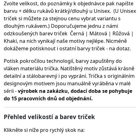
Zvolte velikost, do poznámky k objednávce pak napište
barvu + délku rukávů krátký/dlouhý u Unisex. (U Unisex
triček si můžete za stejnou cenu vybrat variantu s
dlouhým rukávem.) Doporučujeme jednu z námi
odzkoušených barev triček Černá | Mátová | Růžová |
Khaki, na nich vynikají naše motivy nejlépe. Nicméně
dokážeme potisknout i ostatní barvy triček - na dotaz.
Potisk pokročilou technologií, barvy zapuštěny do
vláken materiálu trička.
Natištěný motiv zůstává krásně
detailní a stálobarevný i po vyprání. Trička s originálním
designovým motivem jsou manuálně vyráběna v malé
sérii -
výrobek na zakázku, dodací doba se pohybuje
do 15 pracovních dnů od objednání.
Přehled velikostí a barev triček
Klikněte si níže pro rychlý skok na: