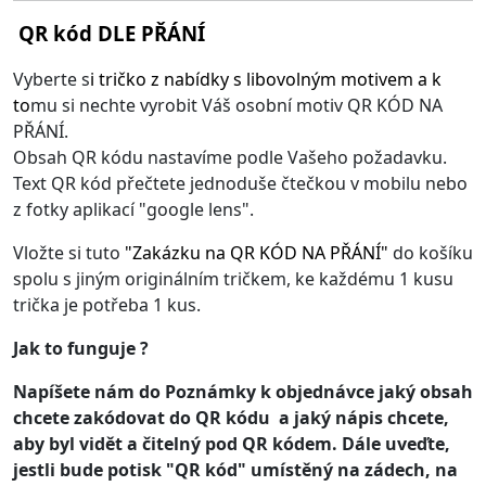
QR kód DLE PŘÁNÍ
Vyberte s
i
tričko z nabídky s libovolným motivem
a k
to
mu si nechte vyrobit Váš osobní motiv QR KÓD NA
PŘÁNÍ.
Obsah QR kódu nastavíme podle Vašeho požadavku.
Text QR kód přečtete jednoduše čtečkou v mobilu nebo
z fotky aplikací "google lens".
Vložte si tuto
"
Zakázku na QR KÓD NA PŘÁNÍ
"
do košíku
spolu s jiným originálním tričkem, ke každému 1 kusu
trička je potřeba 1 kus.
Jak to funguje ?
Napíšete nám do Poznámky k objednávce jaký obsah
chcete zakódovat do QR kódu a jaký nápis chcete,
aby byl vidět a čitelný pod QR kódem. Dále uveďte,
jestli bude potisk "QR kód" umístěný na zádech, na