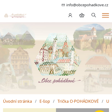
info@obcepohadkove.cz
Hledání
Me
Úvodní stránka
E-šop
Trička O·POHÁDKOVÉ
Un