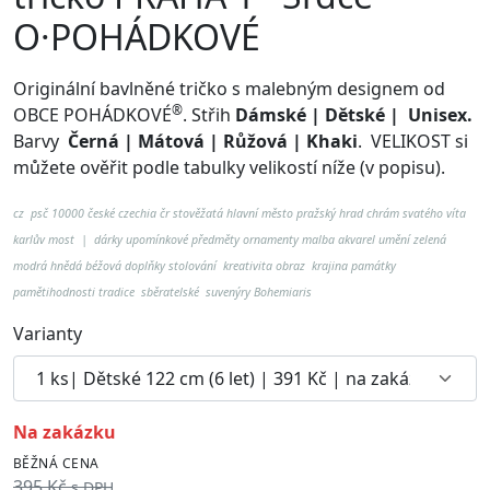
O·POHÁDKOVÉ
Originální bavlněné tričko s malebným designem od
®
OBCE POHÁDKOVÉ
. Střih
Dámské | Dětské | Unisex.
Barvy
Černá | Mátová | Růžová | Khaki
.
VELIKOST si
můžete ověřit podle tabulky velikostí níže (v popisu).
cz psč 10000 české czechia čr stověžatá hlavní město pražský hrad chrám svatého víta
karlův most
| dárky upomínkové předměty ornamenty malba akvarel umění zelená
modrá hnědá béžová doplňky stolování kreativita obraz krajina památky
pamětihodnosti tradice sběratelské suvenýry Bohemiaris
Varianty
na zakázku
BĚŽNÁ CENA
395 Kč
s DPH