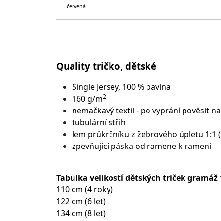
červená
Quality tričko, dětské
Single Jersey, 100 % bavlna
2
160 g/m
nemačkavý textil - po vyprání pověsit na
tubulární střih
lem průkrčníku z žebrového úpletu 1:1 
zpevňující páska od ramene k rameni
Tabulka velikostí dětských triček gramáž
110 cm (4 roky)
122 cm (6 let)
134 cm (8 let)