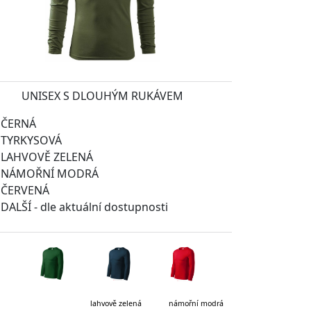
UNISEX S DLOUHÝM RUKÁVEM
ČERNÁ
TYRKYSOVÁ
LAHVOVĚ ZELENÁ
NÁMOŘNÍ MODRÁ
ČERVENÁ
DALŠÍ - dle aktuální dostupnosti
vě zelená námořní modrá