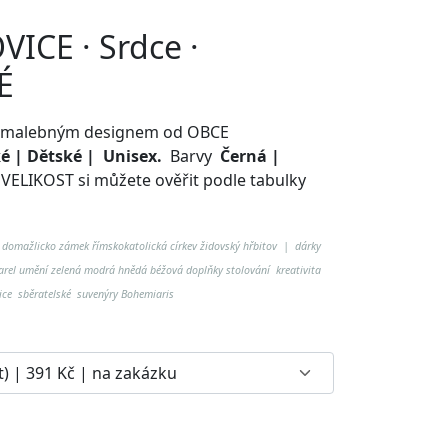
VICE · Srdce ·
É
o s malebným designem od OBCE
 | Dětské | Unisex.
Barvy
Černá |
.
VELIKOST si můžete ověřit podle tabulky
 domažlicko zámek římskokatolická církev židovský hřbitov
| dárky
el umění zelená modrá hnědá béžová doplňky stolování kreativita
ice sběratelské suvenýry Bohemiaris