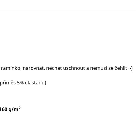
 ramínko, narovnat, nechat uschnout a nemusí se žehlit :-)
(příměs 5% elastanu)
2
 160 g/m