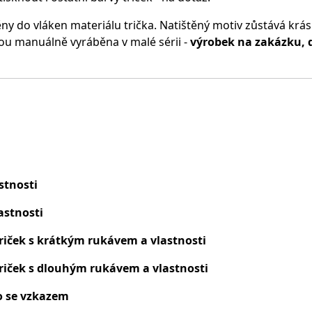
ěny do vláken materiálu trička.
Natištěný motiv zůstává krásn
ou manuálně vyráběna v malé sérii -
výrobek na zakázku, 
stnosti
astnosti
riček s krátkým rukávem a vlastnosti
riček s dlouhým rukávem a vlastnosti
o se vzkazem