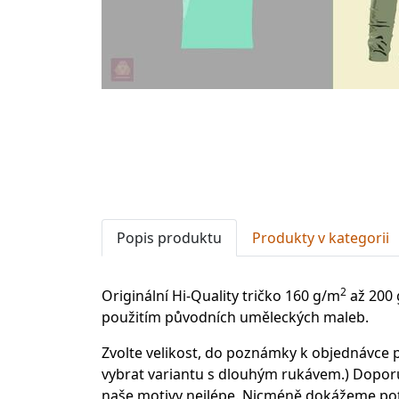
Popis produktu
Produkty v kategorii
2
Originální Hi-Quality tričko 160 g/m
až 200
použitím původních uměleckých maleb.
Zvolte velikost, do poznámky k objednávce p
vybrat variantu s dlouhým rukávem.) Doporu
naše motivy nejlépe. Nicméně dokážeme potis