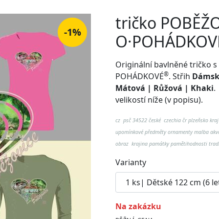
tričko POBĚŽO
-1%
O·POHÁDKOV
Originální bavlněné tričk
®
POHÁDKOVÉ
. Střih
Dámské
Mátová | Růžová | Khaki
velikostí níže (v popisu).
cz psč 34522 české czechia čr plzeňsko kraj
upomínkové předměty ornamenty malba akvar
obraz krajina památky pamětihodnosti trad
Varianty
na zakázku