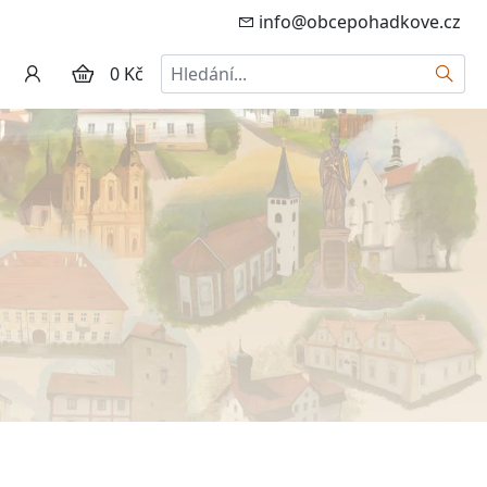
info@obcepohadkove.cz
Hledat
0 Kč