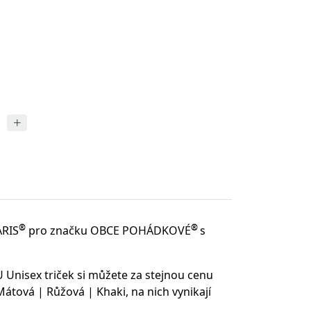
®
®
ARIS
pro značku OBCE POHÁDKOVÉ
s
 Unisex triček si můžete za stejnou cenu
tová | Růžová | Khaki, na nich vynikají