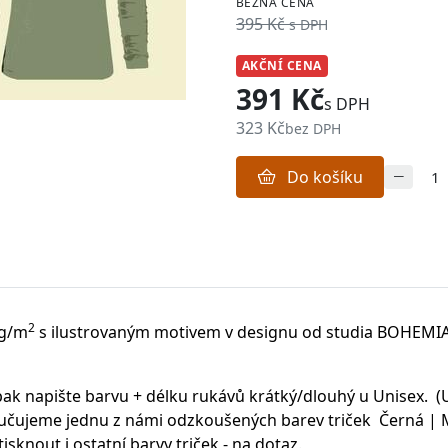
BĚŽNÁ CENA
395 Kč
s DPH
AKČNÍ CENA
391 Kč
s DPH
323 Kč
bez DPH
Do košíku
2
 g/m
s ilustrovaným motivem v designu od studia BOHEMI
ak napište barvu + délku rukávů krátký/dlouhý u Unisex. (U
čujeme jednu z námi odzkoušených barev triček Černá | Má
knout i ostatní barvy triček - na dotaz.