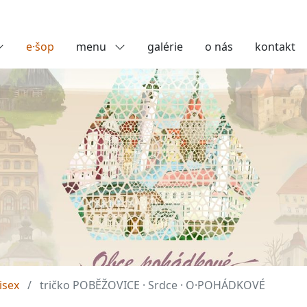
e·šop
menu
galérie
o nás
kontakt
isex
tričko POBĚŽOVICE · Srdce · O·POHÁDKOVÉ