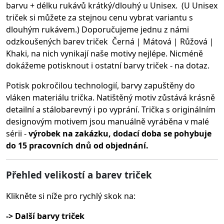
barvu + délku rukávů krátký/dlouhý u Unisex. (U Unisex
triček si můžete za stejnou cenu vybrat variantu s
dlouhým rukávem.) Doporučujeme jednu z námi
odzkoušených barev triček Černá | Mátová | Růžová |
Khaki, na nich vynikají naše motivy nejlépe. Nicméně
dokážeme potisknout i ostatní barvy triček - na dotaz.
Potisk pokročilou technologií, barvy zapuštěny do
vláken materiálu trička.
Natištěný motiv zůstává krásně
detailní a stálobarevný i po vyprání. Trička s originálním
designovým motivem jsou manuálně vyráběna v malé
sérii -
výrobek na zakázku, dodací doba se pohybuje
do 15 pracovních dnů od objednání.
Přehled velikostí a barev triček
Klikněte si níže pro rychlý skok na:
-> Další barvy triček