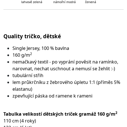
lahvově zelená námořní modrá červená
Quality tričko, dětské
Single Jersey, 100 % bavlna
2
160 g/m
nemačkavý textil - po vyprání pověsit na ramínko,
narovnat, nechat uschnout a nemusí se žehlit :-)
tubulární střih
lem průkrčníku z žebrového úpletu 1:1 (příměs 5%
elastanu)
zpevňující páska od ramene k rameni
2
Tabulka velikostí dětských triček gramáž 160 g/m
110 cm (4 roky)