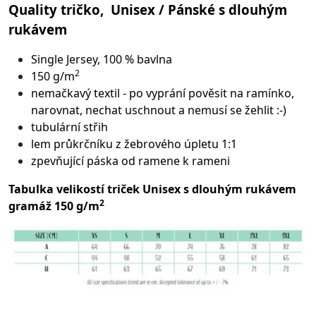
Quality tričko, Unisex / Pánské s dlouhým
rukávem
Single Jersey, 100 % bavlna
2
150 g/m
nemačkavý textil - po vyprání pověsit na ramínko,
narovnat, nechat uschnout a nemusí se žehlit :-)
tubulární střih
lem průkrčníku z žebrového úpletu 1:1
zpevňující páska od ramene k rameni
Tabulka velikostí triček Unisex s dlouhým rukávem
2
gramáž 150 g/m