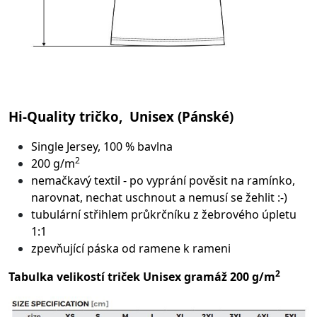
Hi-Quality tričko, Unisex (Pánské)
Single Jersey, 100 % bavlna
2
200 g/m
nemačkavý textil - po vyprání pověsit na ramínko,
narovnat, nechat uschnout a nemusí se žehlit :-)
tubulární střih
lem průkrčníku z žebrového úpletu
1:1
zpevňující páska od ramene k rameni
2
Tabulka velikostí triček Unisex gramáž 200 g/m