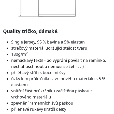
Quality tričko, dámské.
Single Jersey, 95 % bavlna a 5% elastan
strečový materiál udržující stálost tvaru
2
180g/m
nemačkavý textil - po vyprání pověsit na ramínko,
nechat uschnout a nemusí se žehlit :-)
přiléhavý střih s bočními švy
úzký lem průkrčníku z vrchového materiálu s 5 %
elastanu
vnitřní část průkrčníku začištěna páskou z
vrchového materiálu
zpevnění ramenních švů páskou
přiléhavé rukávy kratší délky