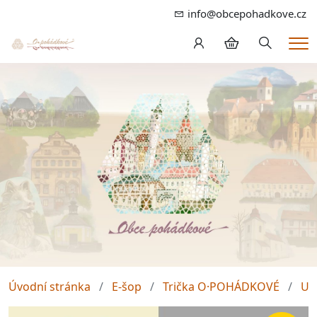
info@obcepohadkove.cz
Hledání
Me
Úvodní stránka
E-šop
Trička O·POHÁDKOVÉ
Un