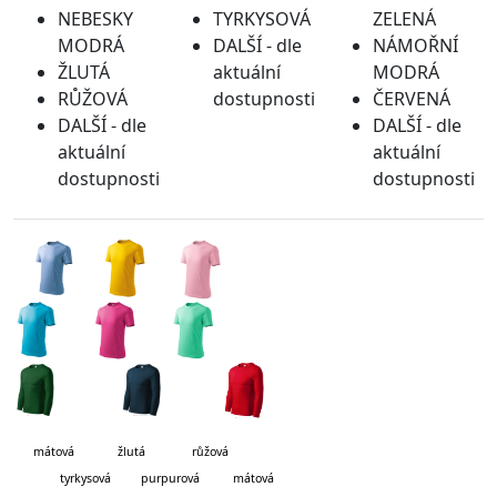
NEBESKY
TYRKYSOVÁ
ZELENÁ
MODRÁ
DALŠÍ - dle
NÁMOŘNÍ
ŽLUTÁ
aktuální
MODRÁ
RŮŽOVÁ
dostupnosti
ČERVENÁ
DALŠÍ - dle
DALŠÍ - dle
aktuální
aktuální
dostupnosti
dostupnosti
mátová
žlutá růžová
tyrkysová purpurová mátová