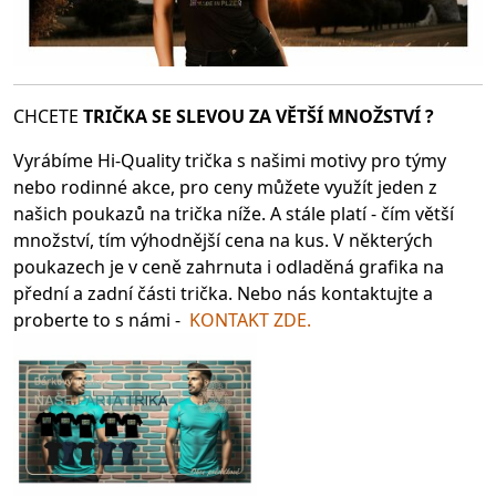
CHCETE
TRIČKA SE SLEV
OU ZA VĚTŠÍ MNOŽSTVÍ ?
Vyrábíme Hi-Quality trička s našimi motivy pro týmy
nebo rodinné akce, pro ceny můžete využít jeden z
našich poukazů na trička níže. A stále platí - čím větší
množství, tím výhodnější cena na kus. V některých
poukazech je v ceně zahrnuta i odladěná grafika na
přední a zadní části trička. Nebo nás kontaktujte a
proberte to s námi -
KONTAKT ZDE.