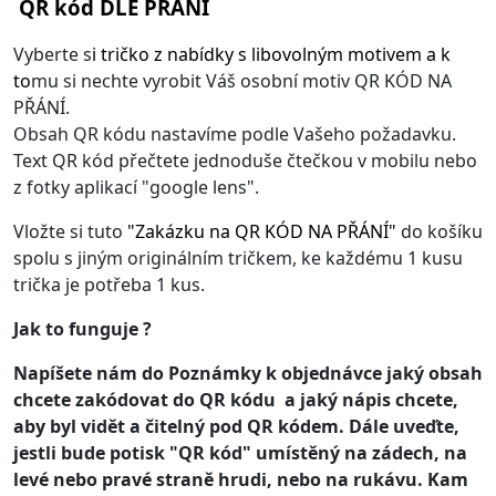
QR kód DLE PŘÁNÍ
Vyberte s
i
tričko z nabídky s libovolným motivem
a k
to
mu si nechte vyrobit Váš osobní motiv QR KÓD NA
PŘÁNÍ.
Obsah QR kódu nastavíme podle Vašeho požadavku.
Text QR kód přečtete jednoduše čtečkou v mobilu nebo
z fotky aplikací "google lens".
Vložte si tuto
"
Zakázku na QR KÓD NA PŘÁNÍ
"
do košíku
spolu s jiným originálním tričkem, ke každému 1 kusu
trička je potřeba 1 kus.
Jak to funguje ?
Napíšete nám do Poznámky k objednávce jaký obsah
chcete zakódovat do QR kódu a jaký nápis chcete,
aby byl vidět a čitelný pod QR kódem. Dále uveďte,
jestli bude potisk "QR kód" umístěný na zádech, na
levé nebo pravé straně hrudi, nebo na rukávu. Kam