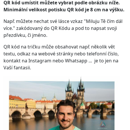
QR kód umístit můžete vybrat podle obrázku níže.
Minimální velikost potisku QR kód je 8 cm na výšku.
Např. můžete nechat své lásce vzkaz "Miluju Tě čím dál
více." zakódovaný do QR Kódu a pod to napsat svoji
přezdívku, či jméno.
QR kód na tričku může obsahovat např. několik vět
textu, odkaz na webové stránky nebo telefonní číslo,
kontakt na Instagram nebo Whatsapp ... je to jen na
Vaší fantasii.