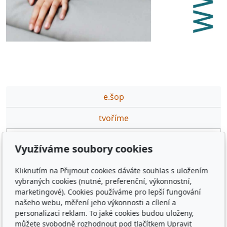
e.šop
tvoříme
partneři
Využíváme soubory cookies
podporujeme
Kliknutím na Přijmout cookies dáváte souhlas s uložením
ceník DTP,GFX prací
vybraných cookies (nutné, preferenční, výkonnostní,
marketingové). Cookies používáme pro lepší fungování
výuka·na·míru
našeho webu, měření jeho výkonnosti a cílení a
personalizaci reklam. To jaké cookies budou uloženy,
kontakt
můžete svobodně rozhodnout pod tlačítkem Upravit