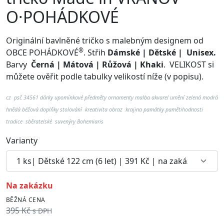
O·POHÁDKOVÉ
Originální bavlněné tričko s malebným designem od
®
OBCE POHÁDKOVÉ
. Střih
Dámské | Dětské | Unisex.
Barvy
Černá | Mátová | Růžová | Khaki
.
VELIKOST si
můžete ověřit podle tabulky velikostí níže (v popisu).
cz psč 34561
dárky upomínkové předměty ornamenty malba akvarel umění zelená modrá
hnědá béžová doplňky stolování kreativita obraz krajina památky pamětihodnosti
tradice sběratelské suvenýry Bohemiaris
Varianty
na zakázku
BĚŽNÁ CENA
395 Kč
s DPH