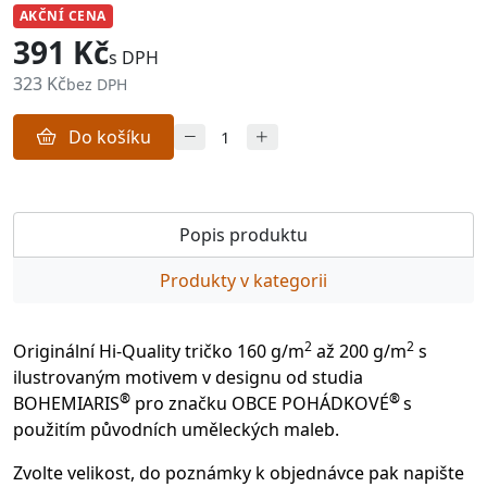
AKČNÍ CENA
391 Kč
s DPH
323 Kč
bez DPH
Do košíku
Popis produktu
Produkty v kategorii
2
2
Originální Hi-Quality tričko 160 g/m
až 200 g/m
s
ilustrovaným motivem v designu od studia
®
®
BOHEMIARIS
pro značku OBCE POHÁDKOVÉ
s
použitím původních uměleckých maleb.
Zvolte velikost, do poznámky k objednávce pak napište