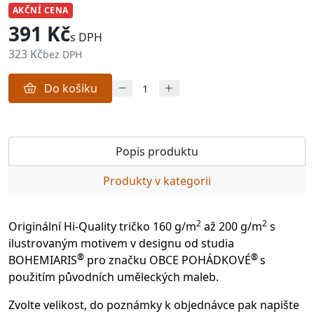
AKČNÍ CENA
391 Kč
s DPH
323 Kč
bez DPH
Do košíku
Popis produktu
Produkty v kategorii
2
2
Originální Hi-Quality tričko 160 g/m
až 200 g/m
s
ilustrovaným motivem v designu od studia
®
®
BOHEMIARIS
pro značku OBCE POHÁDKOVÉ
s
použitím původních uměleckých maleb.
Zvolte velikost, do poznámky k objednávce pak napište