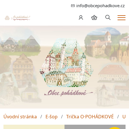
info@obcepohadkove.cz
Hledání
Me
Úvodní stránka
E-šop
Trička O·POHÁDKOVÉ
Un