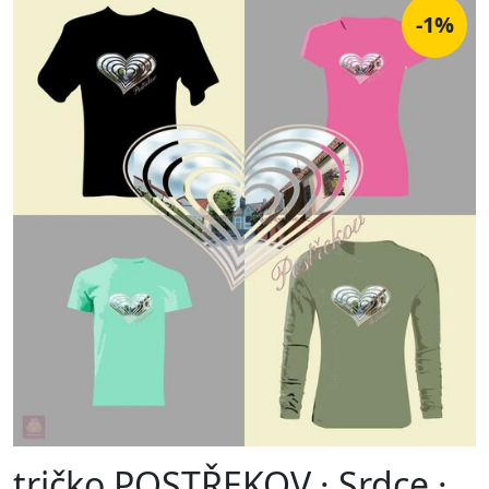
-1%
tričko POSTŘEKOV · Srdce ·