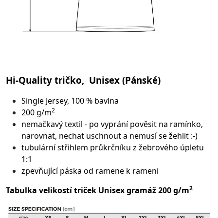
Hi-Quality tričko, Unisex (Pánské)
Single Jersey, 100 % bavlna
2
200 g/m
nemačkavý textil - po vyprání pověsit na ramínko,
narovnat, nechat uschnout a nemusí se žehlit :-)
tubulární střih
lem průkrčníku z žebrového úpletu
1:1
zpevňující páska od ramene k rameni
2
Tabulka velikostí triček Unisex gramáž 200 g/m