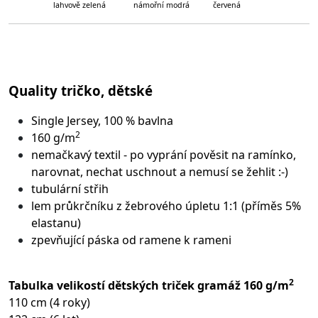
lahvově zelená námořní modrá červená
Quality tričko, dětské
Single Jersey, 100 % bavlna
2
160 g/m
nemačkavý textil - po vyprání pověsit na ramínko,
narovnat, nechat uschnout a nemusí se žehlit :-)
tubulární střih
lem průkrčníku z žebrového úpletu 1:1 (příměs 5%
elastanu)
zpevňující páska od ramene k rameni
2
Tabulka velikostí dětských triček gramáž 160 g/m
110 cm (4 roky)