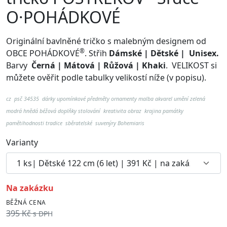
O·POHÁDKOVÉ
Originální bavlněné tričko s malebným designem od
®
OBCE POHÁDKOVÉ
. Střih
Dámské | Dětské | Unisex.
Barvy
Černá | Mátová | Růžová | Khaki
.
VELIKOST si
můžete ověřit podle tabulky velikostí níže (v popisu).
cz psč 34535
dárky upomínkové předměty ornamenty malba akvarel umění zelená
modrá hnědá béžová doplňky stolování kreativita obraz krajina památky
pamětihodnosti tradice sběratelské suvenýry Bohemiaris
Varianty
na zakázku
BĚŽNÁ CENA
395 Kč
s DPH