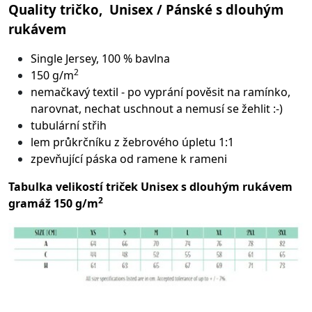
Quality tričko, Unisex / Pánské s dlouhým
rukávem
Single Jersey, 100 % bavlna
2
150 g/m
nemačkavý textil - po vyprání pověsit na ramínko,
narovnat, nechat uschnout a nemusí se žehlit :-)
tubulární střih
lem průkrčníku z žebrového úpletu 1:1
zpevňující páska od ramene k rameni
Tabulka velikostí triček Unisex s dlouhým rukávem
2
gramáž 150 g/m