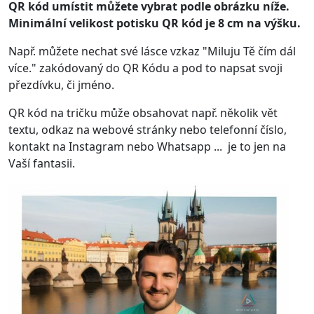
QR kód umístit můžete vybrat podle obrázku níže.
Minimální velikost potisku QR kód je 8 cm na výšku.
Např. můžete nechat své lásce vzkaz "Miluju Tě čím dál
více." zakódovaný do QR Kódu a pod to napsat svoji
přezdívku, či jméno.
QR kód na tričku může obsahovat např. několik vět
textu, odkaz na webové stránky nebo telefonní číslo,
kontakt na Instagram nebo Whatsapp ... je to jen na
Vaší fantasii.