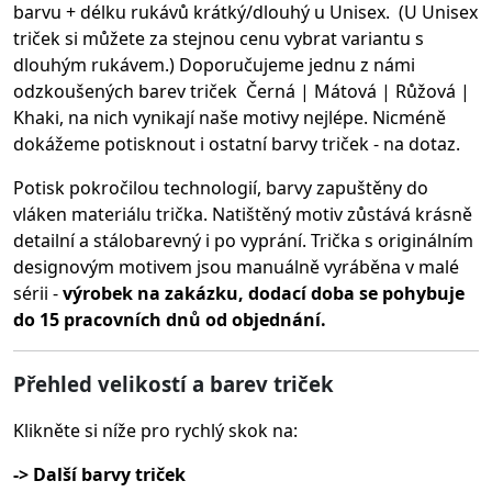
barvu + délku rukávů krátký/dlouhý u Unisex. (U Unisex
triček si můžete za stejnou cenu vybrat variantu s
dlouhým rukávem.) Doporučujeme jednu z námi
odzkoušených barev triček Černá | Mátová | Růžová |
Khaki, na nich vynikají naše motivy nejlépe. Nicméně
dokážeme potisknout i ostatní barvy triček - na dotaz.
Potisk pokročilou technologií, barvy zapuštěny do
vláken materiálu trička.
Natištěný motiv zůstává krásně
detailní a stálobarevný i po vyprání. Trička s originálním
designovým motivem jsou manuálně vyráběna v malé
sérii -
výrobek na zakázku, dodací doba se pohybuje
do 15 pracovních dnů od objednání.
Přehled velikostí a barev triček
Klikněte si níže pro rychlý skok na:
-> Další barvy triček