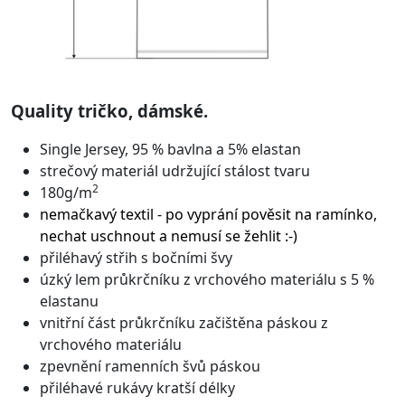
Quality tričko, dámské.
Single Jersey, 95 % bavlna a 5% elastan
strečový materiál udržující stálost tvaru
2
180g/m
nemačkavý textil - po vyprání pověsit na ramínko,
nechat uschnout a nemusí se žehlit :-)
přiléhavý střih s bočními švy
úzký lem průkrčníku z vrchového materiálu s 5 %
elastanu
vnitřní část průkrčníku začištěna páskou z
vrchového materiálu
zpevnění ramenních švů páskou
přiléhavé rukávy kratší délky