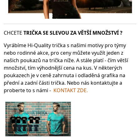
CHCETE
TRIČKA SE SLEV
OU ZA VĚTŠÍ MNOŽSTVÍ ?
Vyrábíme Hi-Quality trička s našimi motivy pro týmy
nebo rodinné akce, pro ceny můžete využít jeden z
našich poukazů na trička níže. A stále platí - čím větší
množství, tím výhodnější cena na kus. V některých
poukazech je v ceně zahrnuta i odladěná grafika na
přední a zadní části trička. Nebo nás kontaktujte a
proberte to s námi -
KONTAKT ZDE.