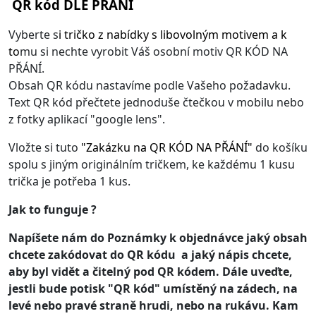
QR kód DLE PŘÁNÍ
Vyberte s
i
tričko z nabídky s libovolným motivem
a k
to
mu si nechte vyrobit Váš osobní motiv QR KÓD NA
PŘÁNÍ.
Obsah QR kódu nastavíme podle Vašeho požadavku.
Text QR kód přečtete jednoduše čtečkou v mobilu nebo
z fotky aplikací "google lens".
Vložte si tuto
"
Zakázku na QR KÓD NA PŘÁNÍ
"
do košíku
spolu s jiným originálním tričkem, ke každému 1 kusu
trička je potřeba 1 kus.
Jak to funguje ?
Napíšete nám do Poznámky k objednávce jaký obsah
chcete zakódovat do QR kódu a jaký nápis chcete,
aby byl vidět a čitelný pod QR kódem. Dále uveďte,
jestli bude potisk "QR kód" umístěný na zádech, na
levé nebo pravé straně hrudi, nebo na rukávu. Kam