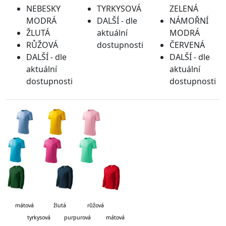
NEBESKY
TYRKYSOVÁ
ZELENÁ
MODRÁ
DALŠÍ - dle
NÁMOŘNÍ
ŽLUTÁ
aktuální
MODRÁ
RŮŽOVÁ
dostupnosti
ČERVENÁ
DALŠÍ - dle
DALŠÍ - dle
aktuální
aktuální
dostupnosti
dostupnosti
mátová
žlutá růžová
tyrkysová purpurová mátová