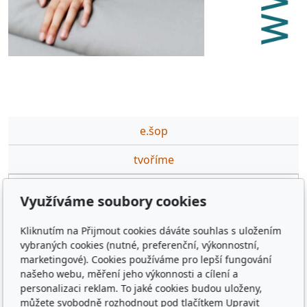
e.šop
tvoříme
partneři
Využíváme soubory cookies
podporujeme
Kliknutím na Přijmout cookies dáváte souhlas s uložením
ceník DTP,GFX prací
vybraných cookies (nutné, preferenční, výkonnostní,
marketingové). Cookies používáme pro lepší fungování
výuka·na·míru
našeho webu, měření jeho výkonnosti a cílení a
personalizaci reklam. To jaké cookies budou uloženy,
kontakt
můžete svobodně rozhodnout pod tlačítkem Upravit