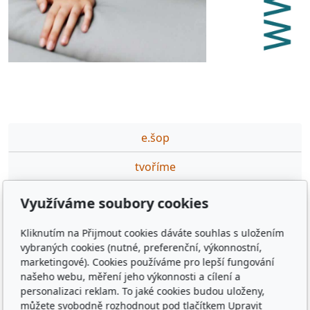
e.šop
tvoříme
partneři
Využíváme soubory cookies
podporujeme
Kliknutím na Přijmout cookies dáváte souhlas s uložením
vybraných cookies (nutné, preferenční, výkonnostní,
ceník DTP,GFX prací
marketingové). Cookies používáme pro lepší fungování
našeho webu, měření jeho výkonnosti a cílení a
výuka·na·míru
personalizaci reklam. To jaké cookies budou uloženy,
můžete svobodně rozhodnout pod tlačítkem Upravit