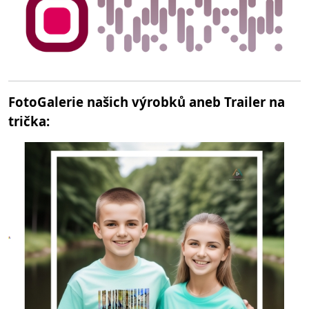
FotoGalerie našich výrobků aneb Trailer na
trička: