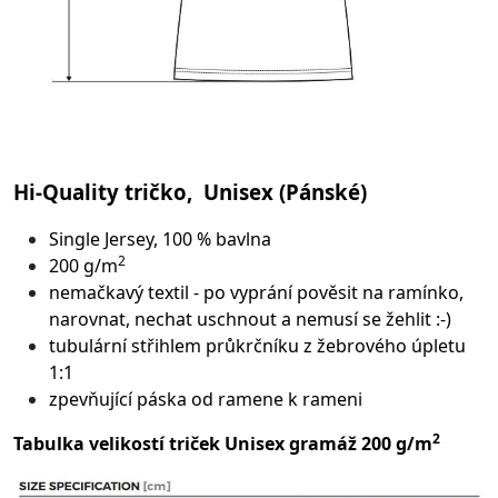
Hi-Quality tričko, Unisex (Pánské)
Single Jersey, 100 % bavlna
2
200 g/m
nemačkavý textil - po vyprání pověsit na ramínko,
narovnat, nechat uschnout a nemusí se žehlit :-)
tubulární střih
lem průkrčníku z žebrového úpletu
1:1
zpevňující páska od ramene k rameni
2
Tabulka velikostí triček Unisex gramáž 200 g/m