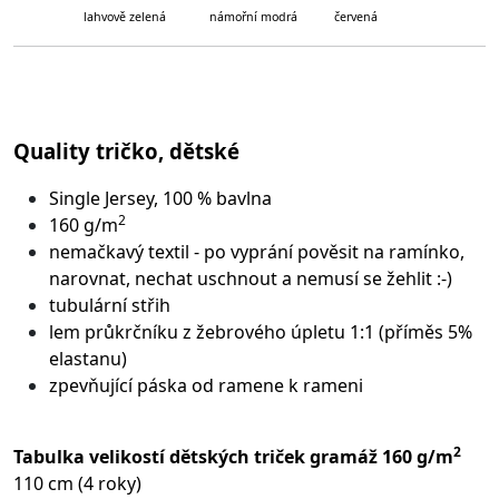
lahvově zelená námořní modrá červená
Quality tričko, dětské
Single Jersey, 100 % bavlna
2
160 g/m
nemačkavý textil - po vyprání pověsit na ramínko,
narovnat, nechat uschnout a nemusí se žehlit :-)
tubulární střih
lem průkrčníku z žebrového úpletu 1:1 (příměs 5%
elastanu)
zpevňující páska od ramene k rameni
2
Tabulka velikostí dětských triček gramáž 160 g/m
110 cm (4 roky)