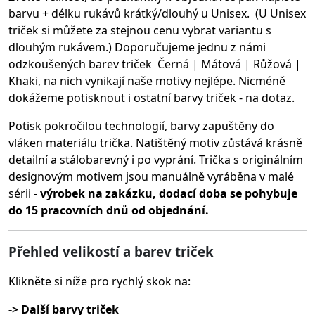
barvu + délku rukávů krátký/dlouhý u Unisex. (U Unisex
triček si můžete za stejnou cenu vybrat variantu s
dlouhým rukávem.) Doporučujeme jednu z námi
odzkoušených barev triček Černá | Mátová | Růžová |
Khaki, na nich vynikají naše motivy nejlépe. Nicméně
dokážeme potisknout i ostatní barvy triček - na dotaz.
Potisk pokročilou technologií, barvy zapuštěny do
vláken materiálu trička.
Natištěný motiv zůstává krásně
detailní a stálobarevný i po vyprání. Trička s originálním
designovým motivem jsou manuálně vyráběna v malé
sérii -
výrobek na zakázku, dodací doba se pohybuje
do 15 pracovních dnů od objednání.
Přehled velikostí a barev triček
Klikněte si níže pro rychlý skok na:
-> Další barvy triček