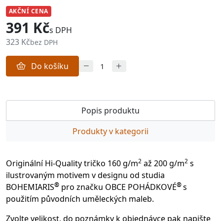
AKČNÍ CENA
391 Kč
s DPH
323 Kč
bez DPH
Do košíku
Popis produktu
Produkty v kategorii
2
2
Originální Hi-Quality tričko 160 g/m
až 200 g/m
s
ilustrovaným motivem v designu od studia
®
®
BOHEMIARIS
pro značku OBCE POHÁDKOVÉ
s
použitím původních uměleckých maleb.
Zvolte velikost, do poznámky k objednávce pak napište