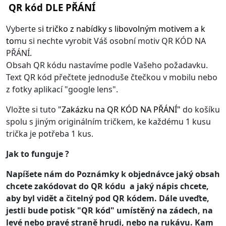
QR kód DLE PŘÁNÍ
Vyberte s
i
tričko z nabídky s libovolným motivem
a k
to
mu si nechte vyrobit Váš osobní motiv QR KÓD NA
PŘÁNÍ.
Obsah QR kódu nastavíme podle Vašeho požadavku.
Text QR kód přečtete jednoduše čtečkou v mobilu nebo
z fotky aplikací "google lens".
Vložte si tuto
"
Zakázku na QR KÓD NA PŘÁNÍ
"
do košíku
spolu s jiným originálním tričkem, ke každému 1 kusu
trička je potřeba 1 kus.
Jak to funguje ?
Napíšete nám do Poznámky k objednávce jaký obsah
chcete zakódovat do QR kódu a jaký nápis chcete,
aby byl vidět a čitelný pod QR kódem. Dále uveďte,
jestli bude potisk "QR kód" umístěný na zádech, na
levé nebo pravé straně hrudi, nebo na rukávu. Kam