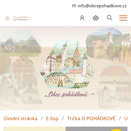
info@obcepohadkove.cz
Hledání
Me
Úvodní stránka
E-šop
Trička O·POHÁDKOVÉ
Un