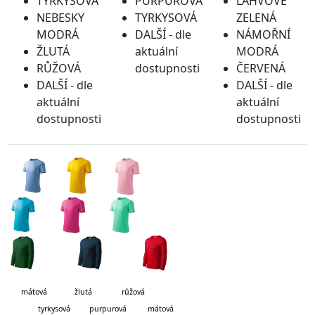
TYRKYSOVÁ
PURPUROVÁ
LAHVOVĚ
NEBESKY
TYRKYSOVÁ
ZELENÁ
MODRÁ
DALŠÍ - dle
NÁMOŘNÍ
ŽLUTÁ
aktuální
MODRÁ
RŮŽOVÁ
dostupnosti
ČERVENÁ
DALŠÍ - dle
DALŠÍ - dle
aktuální
aktuální
dostupnosti
dostupnosti
mátová
žlutá růžová
tyrkysová purpurová mátová