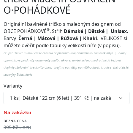
O·POHÁDKOVÉ
Originální bavlněné tričko s malebným designem od
®
OBCE POHÁDKOVÉ
. Střih
Dámské | Dětské | Unisex.
Barvy
Černá | Mátová | Růžová | Khaki
.
VELIKOST si
můžete ověřit podle tabulky velikostí níže (v popisu).
cz psč 34561 mimov české czechia čr plzeňsko kraj domažlicko zámeček mlýn | dárky
upomínkové předměty ornamenty malba akvarel umění zelená modrá hnědá béžová
doplňky stolování kreativita obraz krajina památky pamětihodnosti tradice sběratelské
suvenýry Bohemiaris
Varianty
na zakázku
BĚŽNÁ CENA
395 Kč
s DPH