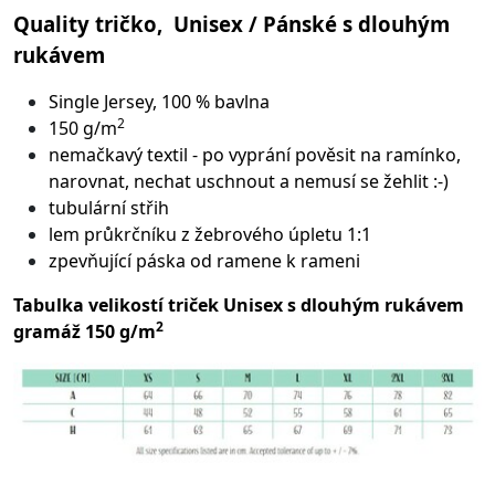
Quality tričko, Unisex / Pánské s dlouhým
rukávem
Single Jersey, 100 % bavlna
2
150 g/m
nemačkavý textil - po vyprání pověsit na ramínko,
narovnat, nechat uschnout a nemusí se žehlit :-)
tubulární střih
lem průkrčníku z žebrového úpletu 1:1
zpevňující páska od ramene k rameni
Tabulka velikostí triček Unisex s dlouhým rukávem
2
gramáž 150 g/m