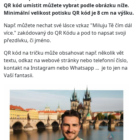
QR kód umístit můžete vybrat podle obrázku níže.
Minimální velikost potisku QR kód je 8 cm na výšku.
Např. můžete nechat své lásce vzkaz "Miluju Tě čím dál
více." zakódovaný do QR Kódu a pod to napsat svoji
přezdívku, či jméno.
QR kód na tričku může obsahovat např. několik vět
textu, odkaz na webové stránky nebo telefonní číslo,
kontakt na Instagram nebo Whatsapp ... je to jen na
Vaší fantasii.