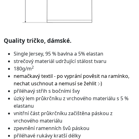
Quality tričko, dámské.
Single Jersey, 95 % bavlna a 5% elastan
strečový materiál udržující stálost tvaru
2
180g/m
nemačkavý textil - po vyprání pověsit na ramínko,
nechat uschnout a nemusí se žehlit :-)
přiléhavý střih s bočními švy
úzký lem průkrčníku z vrchového materiálu s 5 %
elastanu
vnitřní část průkrčníku začištěna páskou z
vrchového materiálu
zpevnění ramenních švů páskou
přiléhavé rukávy kratší délky