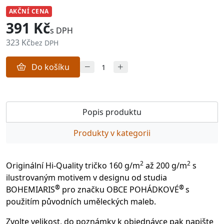
AKČNÍ CENA
391 Kč
s DPH
323 Kč
bez DPH
Do košíku
Popis produktu
Produkty v kategorii
2
2
Originální Hi-Quality tričko 160 g/m
až 200 g/m
s
ilustrovaným motivem v designu od studia
®
®
BOHEMIARIS
pro značku OBCE POHÁDKOVÉ
s
použitím původních uměleckých maleb.
Zvolte velikost, do poznámky k objednávce pak napište