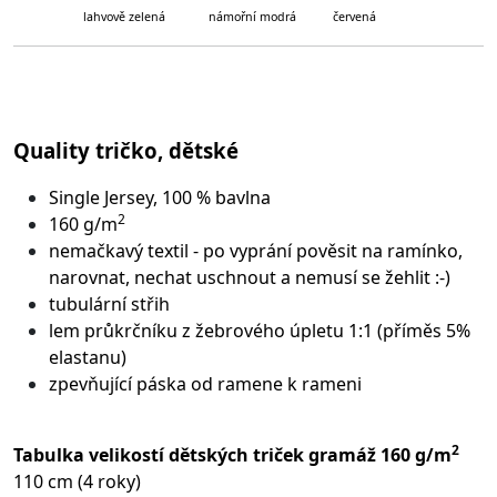
lahvově zelená námořní modrá červená
Quality tričko, dětské
Single Jersey, 100 % bavlna
2
160 g/m
nemačkavý textil - po vyprání pověsit na ramínko,
narovnat, nechat uschnout a nemusí se žehlit :-)
tubulární střih
lem průkrčníku z žebrového úpletu 1:1 (příměs 5%
elastanu)
zpevňující páska od ramene k rameni
2
Tabulka velikostí dětských triček gramáž 160 g/m
110 cm (4 roky)