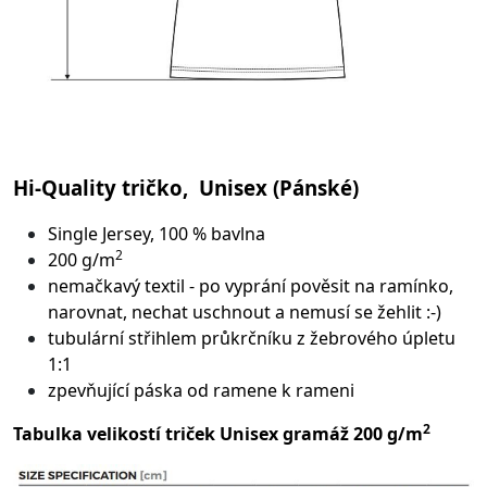
Hi-Quality tričko, Unisex (Pánské)
Single Jersey, 100 % bavlna
2
200 g/m
nemačkavý textil - po vyprání pověsit na ramínko,
narovnat, nechat uschnout a nemusí se žehlit :-)
tubulární střih
lem průkrčníku z žebrového úpletu
1:1
zpevňující páska od ramene k rameni
2
Tabulka velikostí triček Unisex gramáž 200 g/m