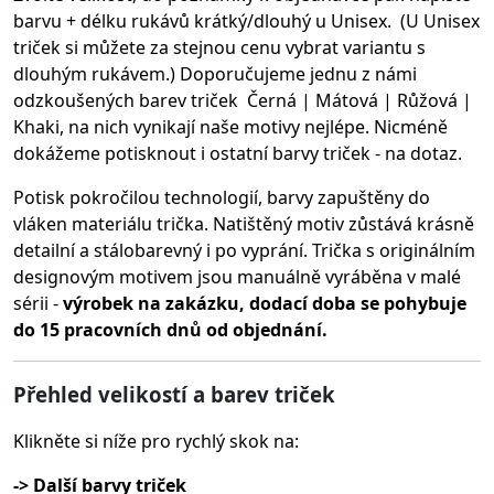
barvu + délku rukávů krátký/dlouhý u Unisex. (U Unisex
triček si můžete za stejnou cenu vybrat variantu s
dlouhým rukávem.) Doporučujeme jednu z námi
odzkoušených barev triček Černá | Mátová | Růžová |
Khaki, na nich vynikají naše motivy nejlépe. Nicméně
dokážeme potisknout i ostatní barvy triček - na dotaz.
Potisk pokročilou technologií, barvy zapuštěny do
vláken materiálu trička.
Natištěný motiv zůstává krásně
detailní a stálobarevný i po vyprání. Trička s originálním
designovým motivem jsou manuálně vyráběna v malé
sérii -
výrobek na zakázku, dodací doba se pohybuje
do 15 pracovních dnů od objednání.
Přehled velikostí a barev triček
Klikněte si níže pro rychlý skok na:
-> Další barvy triček