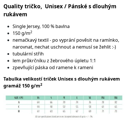
Quality tričko, Unisex / Pánské s dlouhým
rukávem
Single Jersey, 100 % bavlna
2
150 g/m
nemačkavý textil - po vyprání pověsit na ramínko,
narovnat, nechat uschnout a nemusí se žehlit :-)
tubulární střih
lem průkrčníku z žebrového úpletu 1:1
zpevňující páska od ramene k rameni
Tabulka velikostí triček Unisex s dlouhým rukávem
2
gramáž 150 g/m