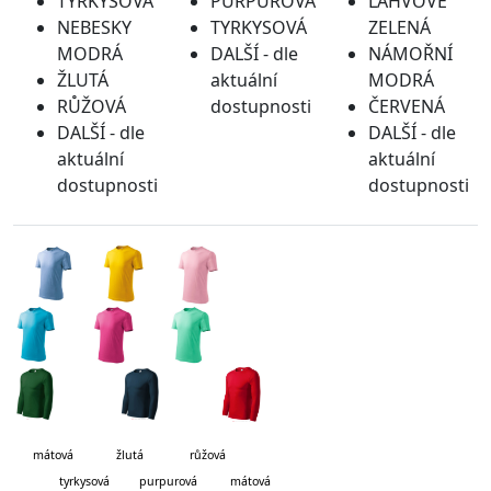
TYRKYSOVÁ
PURPUROVÁ
LAHVOVĚ
NEBESKY
TYRKYSOVÁ
ZELENÁ
MODRÁ
DALŠÍ - dle
NÁMOŘNÍ
ŽLUTÁ
aktuální
MODRÁ
RŮŽOVÁ
dostupnosti
ČERVENÁ
DALŠÍ - dle
DALŠÍ - dle
aktuální
aktuální
dostupnosti
dostupnosti
mátová
žlutá růžová
tyrkysová purpurová mátová