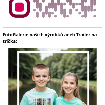
FotoGalerie našich výrobků aneb Trailer na
trička: