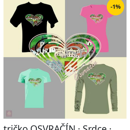
-1%
tričko OSVRAČÍN · Srdce ·