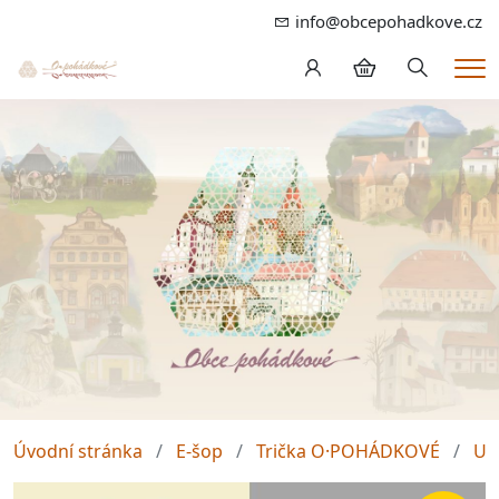
info@obcepohadkove.cz
Hledání
Me
Úvodní stránka
E-šop
Trička O·POHÁDKOVÉ
Un