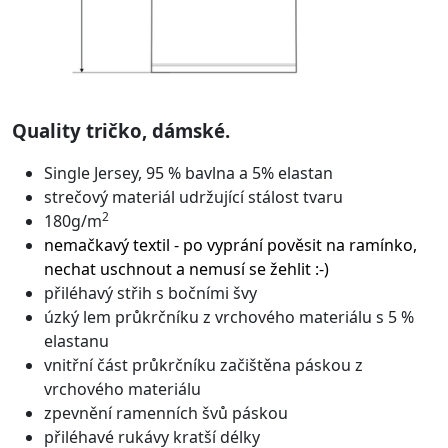
Quality tričko, dámské.
Single Jersey, 95 % bavlna a 5% elastan
strečový materiál udržující stálost tvaru
2
180g/m
nemačkavý textil - po vyprání pověsit na ramínko,
nechat uschnout a nemusí se žehlit :-)
přiléhavý střih s bočními švy
úzký lem průkrčníku z vrchového materiálu s 5 %
elastanu
vnitřní část průkrčníku začištěna páskou z
vrchového materiálu
zpevnění ramenních švů páskou
přiléhavé rukávy kratší délky