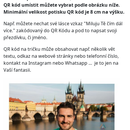
QR kód umístit můžete vybrat podle obrázku níže.
Minimální velikost potisku QR kód je 8 cm na výšku.
Např. můžete nechat své lásce vzkaz "Miluju Tě čím dál
více." zakódovaný do QR Kódu a pod to napsat svoji
přezdívku, či jméno.
QR kód na tričku může obsahovat např. několik vět
textu, odkaz na webové stránky nebo telefonní číslo,
kontakt na Instagram nebo Whatsapp ... je to jen na
Vaší fantasii.