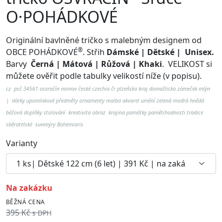
O·POHÁDKOVÉ
Originální bavlněné tričko s malebným designem od
®
OBCE POHÁDKOVÉ
. Střih
Dámské | Dětské | Unisex.
Barvy
Černá | Mátová | Růžová | Khaki
.
VELIKOST si
můžete ověřit podle tabulky velikostí níže (v popisu).
cz psč 34561 osvračín mimov české czechia čr plzeňsko kraj domažlicko zámeček mlýn
| dárky upomínkové předměty ornamenty malba akvarel umění zelená modrá hnědá
béžová doplňky stolování kreativita obraz krajina památky pamětihodnosti tradice
sběratelské suvenýry Bohemiaris
Varianty
na zakázku
BĚŽNÁ CENA
395 Kč
s DPH