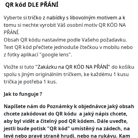
QR kód DLE PŘÁNÍ
Vyberte s
i
tričko z nabídky s libovolným motivem
a k
to
mu si nechte vyrobit Váš osobní motiv QR KÓD NA
PŘÁNÍ.
Obsah QR kódu nastavíme podle Vašeho požadavku.
Text QR kód přečtete jednoduše čtečkou v mobilu nebo
z fotky aplikací "google lens".
Vložte si tuto
"
Zakázku na QR KÓD NA PŘÁNÍ
"
do košíku
spolu s jiným originálním tričkem, ke každému 1 kusu
trička je potřeba 1 kus.
Jak to funguje ?
Napíšete nám do Poznámky k objednávce jaký obsah
chcete zakódovat do QR kódu a jaký nápis chcete,
aby byl vidět a čitelný pod QR kódem. Dále uveďte,
jestli bude potisk "QR kód" umístěný na zádech, na
levé nebo pravé straně hrudi, nebo na rukávu. Kam