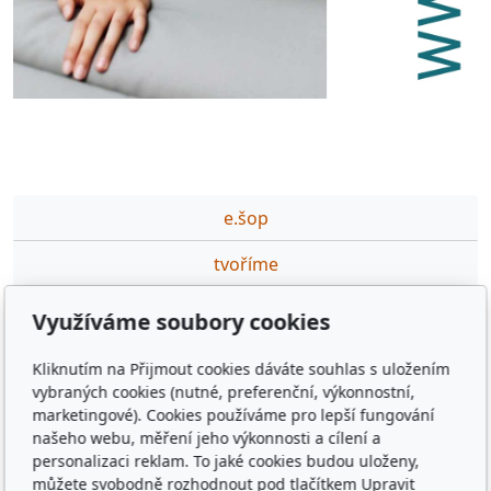
e.šop
tvoříme
partneři
Využíváme soubory cookies
podporujeme
Kliknutím na Přijmout cookies dáváte souhlas s uložením
vybraných cookies (nutné, preferenční, výkonnostní,
ceník DTP,GFX prací
marketingové). Cookies používáme pro lepší fungování
našeho webu, měření jeho výkonnosti a cílení a
výuka·na·míru
personalizaci reklam. To jaké cookies budou uloženy,
můžete svobodně rozhodnout pod tlačítkem Upravit