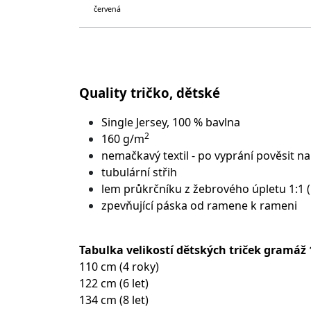
červená
Quality tričko, dětské
Single Jersey, 100 % bavlna
2
160 g/m
nemačkavý textil - po vyprání pověsit na
tubulární střih
lem průkrčníku z žebrového úpletu 1:1 
zpevňující páska od ramene k rameni
Tabulka velikostí dětských triček gramáž
110 cm (4 roky)
122 cm (6 let)
134 cm (8 let)