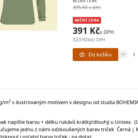
BĚŽNÁ CENA
395 Kč
s DPH
AKČNÍ CENA
391 Kč
s DPH
323 Kč
bez DPH
Do košíku
2
 g/m
s ilustrovaným motivem v designu od studia BOHEMI
ak napište barvu + délku rukávů krátký/dlouhý u Unisex. (U
čujeme jednu z námi odzkoušených barev triček Černá | Má
knout i ostatní barvy triček - na dotaz.