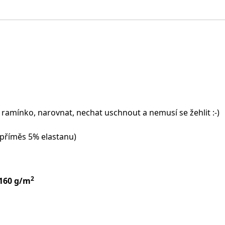
 ramínko, narovnat, nechat uschnout a nemusí se žehlit :-)
(příměs 5% elastanu)
2
 160 g/m