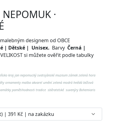
in NEPOMUK ·
É
o s malebným designem od OBCE
 | Dětské | Unisex.
Barvy
Černá |
.
VELIKOST si můžete ověřit podle tabulky
eňsko kraj jan nepomucký svatojánské muzeum zámek zelená hora
ěty ornamenty malba akvarel umění zelená modrá hnědá béžová
 památky pamětihodnosti tradice sběratelské suvenýry Bohemiaris