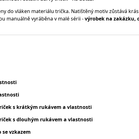
ěny do vláken materiálu trička.
Natištěný motiv zůstává krásn
ou manuálně vyráběna v malé sérii -
výrobek na zakázku, 
stnosti
astnosti
riček s krátkým rukávem a vlastnosti
riček s dlouhým rukávem a vlastnosti
o se vzkazem