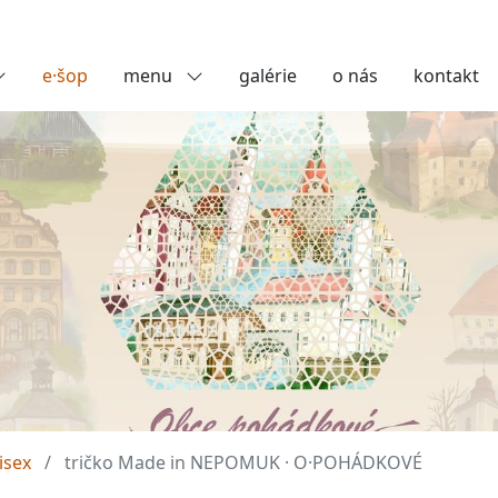
e·šop
menu
galérie
o nás
kontakt
isex
tričko Made in NEPOMUK · O·POHÁDKOVÉ