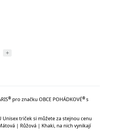
®
®
ARIS
pro značku OBCE POHÁDKOVÉ
s
 Unisex triček si můžete za stejnou cenu
tová | Růžová | Khaki, na nich vynikají