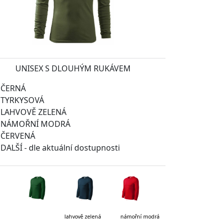
UNISEX S DLOUHÝM RUKÁVEM
ČERNÁ
TYRKYSOVÁ
LAHVOVĚ ZELENÁ
NÁMOŘNÍ MODRÁ
ČERVENÁ
DALŠÍ - dle aktuální dostupnosti
vě zelená námořní modrá