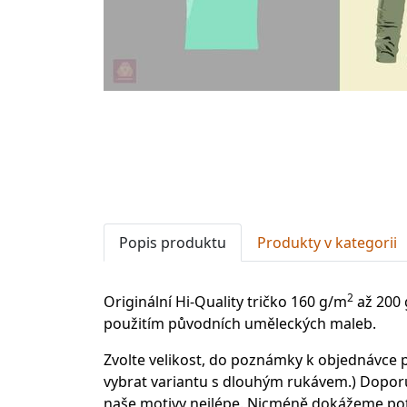
Popis produktu
Produkty v kategorii
2
Originální Hi-Quality tričko 160 g/m
až 200
použitím původních uměleckých maleb.
Zvolte velikost, do poznámky k objednávce p
vybrat variantu s dlouhým rukávem.) Doporu
naše motivy nejlépe. Nicméně dokážeme potis