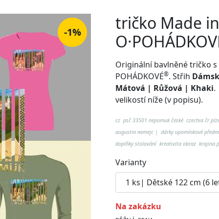
tričko Made 
-1%
O·POHÁDKOV
Originální bavlněné tričk
®
POHÁDKOVÉ
. Střih
Dámské
Mátová | Růžová | Khaki
velikostí níže (v popisu).
cz psč 33501 nepomuk české czechia čr plz
augustin nemejc
| dárky upomínkové předm
doplňky stolování kreativita obraz krajina
Varianty
na zakázku