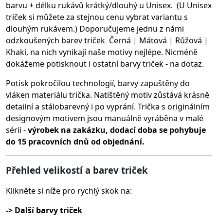
barvu + délku rukávů krátký/dlouhý u Unisex. (U Unisex
triček si můžete za stejnou cenu vybrat variantu s
dlouhým rukávem.) Doporučujeme jednu z námi
odzkoušených barev triček Černá | Mátová | Růžová |
Khaki, na nich vynikají naše motivy nejlépe. Nicméně
dokážeme potisknout i ostatní barvy triček - na dotaz.
Potisk pokročilou technologií, barvy zapuštěny do
vláken materiálu trička.
Natištěný motiv zůstává krásně
detailní a stálobarevný i po vyprání. Trička s originálním
designovým motivem jsou manuálně vyráběna v malé
sérii -
výrobek na zakázku, dodací doba se pohybuje
do 15 pracovních dnů od objednání.
Přehled velikostí a barev triček
Klikněte si níže pro rychlý skok na:
-> Další barvy triček