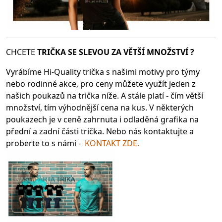
CHCETE
TRIČKA SE SLEV
OU ZA VĚTŠÍ MNOŽSTVÍ ?
Vyrábíme Hi-Quality trička s našimi motivy pro týmy
nebo rodinné akce, pro ceny můžete využít jeden z
našich poukazů na trička níže. A stále platí - čím větší
množství, tím výhodnější cena na kus. V některých
poukazech je v ceně zahrnuta i odladěná grafika na
přední a zadní části trička. Nebo nás kontaktujte a
proberte to s námi -
KONTAKT ZDE.