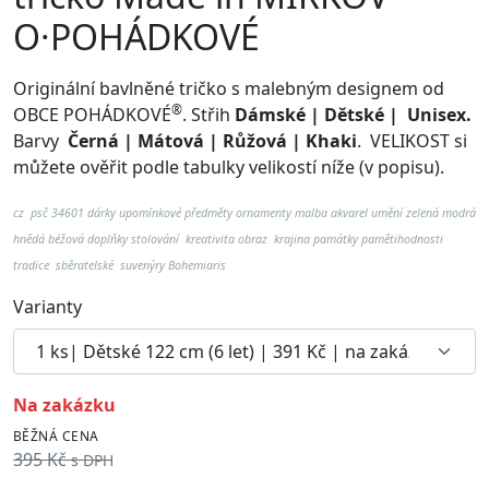
O·POHÁDKOVÉ
Originální bavlněné tričko s malebným designem od
®
OBCE POHÁDKOVÉ
. Střih
Dámské | Dětské | Unisex.
Barvy
Černá | Mátová | Růžová | Khaki
.
VELIKOST si
můžete ověřit podle tabulky velikostí níže (v popisu).
cz psč 34601
dárky upomínkové předměty ornamenty malba akvarel umění zelená modrá
hnědá béžová doplňky stolování kreativita obraz krajina památky pamětihodnosti
tradice sběratelské suvenýry Bohemiaris
Varianty
na zakázku
BĚŽNÁ CENA
395 Kč
s DPH