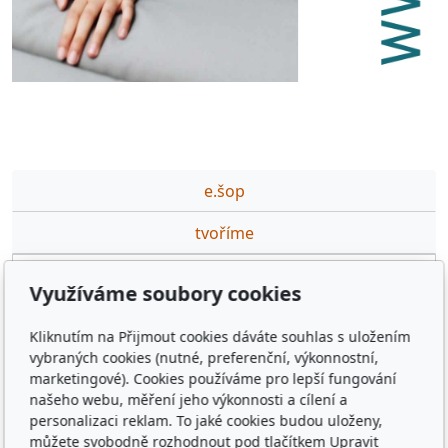
e.šop
tvoříme
partneři
Využíváme soubory cookies
podporujeme
Kliknutím na Přijmout cookies dáváte souhlas s uložením
ceník DTP,GFX prací
vybraných cookies (nutné, preferenční, výkonnostní,
marketingové). Cookies používáme pro lepší fungování
výuka·na·míru
našeho webu, měření jeho výkonnosti a cílení a
personalizaci reklam. To jaké cookies budou uloženy,
kontakt
můžete svobodně rozhodnout pod tlačítkem Upravit