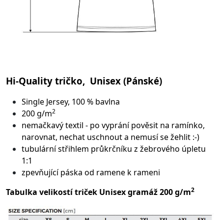
Hi-Quality tričko, Unisex (Pánské)
Single Jersey, 100 % bavlna
2
200 g/m
nemačkavý textil - po vyprání pověsit na ramínko,
narovnat, nechat uschnout a nemusí se žehlit :-)
tubulární střih
lem průkrčníku z žebrového úpletu
1:1
zpevňující páska od ramene k rameni
2
Tabulka velikostí triček Unisex gramáž 200 g/m