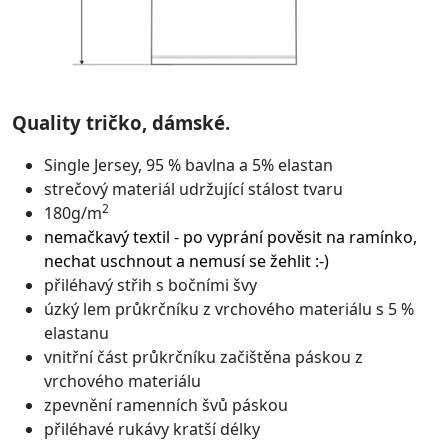
Quality tričko, dámské.
Single Jersey, 95 % bavlna a 5% elastan
strečový materiál udržující stálost tvaru
2
180g/m
nemačkavý textil - po vyprání pověsit na ramínko,
nechat uschnout a nemusí se žehlit :-)
přiléhavý střih s bočními švy
úzký lem průkrčníku z vrchového materiálu s 5 %
elastanu
vnitřní část průkrčníku začištěna páskou z
vrchového materiálu
zpevnění ramenních švů páskou
přiléhavé rukávy kratší délky