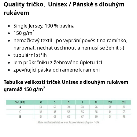
Quality tričko, Unisex / Pánské s dlouhým
rukávem
Single Jersey, 100 % bavlna
2
150 g/m
nemačkavý textil - po vyprání pověsit na ramínko,
narovnat, nechat uschnout a nemusí se žehlit :-)
tubulární střih
lem průkrčníku z žebrového úpletu 1:1
zpevňující páska od ramene k rameni
Tabulka velikostí triček Unisex s dlouhým rukávem
2
gramáž 150 g/m