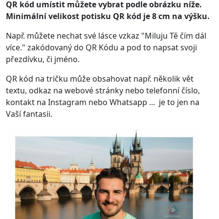
QR kód umístit můžete vybrat podle obrázku níže.
Minimální velikost potisku QR kód je 8 cm na výšku.
Např. můžete nechat své lásce vzkaz "Miluju Tě čím dál
více." zakódovaný do QR Kódu a pod to napsat svoji
přezdívku, či jméno.
QR kód na tričku může obsahovat např. několik vět
textu, odkaz na webové stránky nebo telefonní číslo,
kontakt na Instagram nebo Whatsapp ... je to jen na
Vaší fantasii.