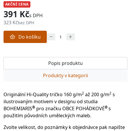
AKČNÍ CENA
391 Kč
s DPH
323 Kč
bez DPH
Do košíku
Popis produktu
Produkty v kategorii
2
2
Originální Hi-Quality tričko 160 g/m
až 200 g/m
s
ilustrovaným motivem v designu od studia
®
®
BOHEMIARIS
pro značku OBCE POHÁDKOVÉ
s
použitím původních uměleckých maleb.
Zvolte velikost, do poznámky k objednávce pak napište