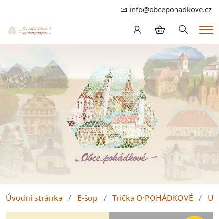
info@obcepohadkove.cz
Hledání
Me
Úvodní stránka
E-šop
Trička O·POHÁDKOVÉ
Un