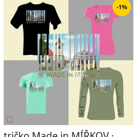
-1%
tričko Made in MÍŘKOV ·