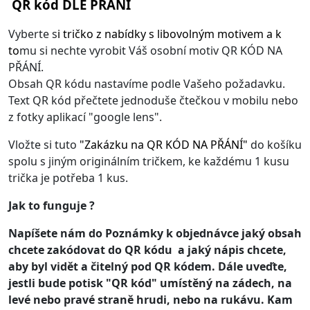
QR kód DLE PŘÁNÍ
Vyberte s
i
tričko z nabídky s libovolným motivem
a k
to
mu si nechte vyrobit Váš osobní motiv QR KÓD NA
PŘÁNÍ.
Obsah QR kódu nastavíme podle Vašeho požadavku.
Text QR kód přečtete jednoduše čtečkou v mobilu nebo
z fotky aplikací "google lens".
Vložte si tuto
"
Zakázku na QR KÓD NA PŘÁNÍ
"
do košíku
spolu s jiným originálním tričkem, ke každému 1 kusu
trička je potřeba 1 kus.
Jak to funguje ?
Napíšete nám do Poznámky k objednávce jaký obsah
chcete zakódovat do QR kódu a jaký nápis chcete,
aby byl vidět a čitelný pod QR kódem. Dále uveďte,
jestli bude potisk "QR kód" umístěný na zádech, na
levé nebo pravé straně hrudi, nebo na rukávu. Kam