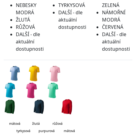
NEBESKY
TYRKYSOVÁ
ZELENÁ
MODRÁ
DALŠÍ - dle
NÁMOŘNÍ
ŽLUTÁ
aktuální
MODRÁ
RŮŽOVÁ
dostupnosti
ČERVENÁ
DALŠÍ - dle
DALŠÍ - dle
aktuální
aktuální
dostupnosti
dostupnosti
mátová
žlutá růžová
tyrkysová purpurová mátová