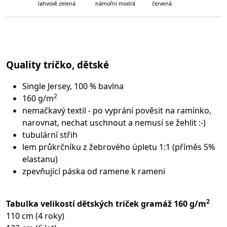
lahvově zelená námořní modrá červená
Quality tričko, dětské
Single Jersey, 100 % bavlna
2
160 g/m
nemačkavý textil - po vyprání pověsit na ramínko,
narovnat, nechat uschnout a nemusí se žehlit :-)
tubulární střih
lem průkrčníku z žebrového úpletu 1:1 (příměs 5%
elastanu)
zpevňující páska od ramene k rameni
2
Tabulka velikostí dětských triček gramáž 160 g/m
110 cm (4 roky)