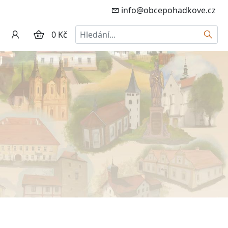
info@obcepohadkove.cz
Hledat
0 Kč