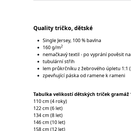
Quality tričko, dětské
Single Jersey, 100 % bavlna
2
160 g/m
nemačkavý textil - po vyprání pověsit na
tubulární střih
lem průkrčníku z žebrového úpletu 1:1 
zpevňující páska od ramene k rameni
Tabulka velikostí dětských triček gramáž
110 cm (4 roky)
122 cm (6 let)
134 cm (8 let)
146 cm (10 let)
158 cm (12 let)