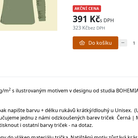
AKČNÍ CENA
391 Kč
s DPH
323 Kč
bez DPH
Do košíku
2
 g/m
s ilustrovaným motivem v designu od studia BOHEMI
ak napište barvu + délku rukávů krátký/dlouhý u Unisex. (U
čujeme jednu z námi odzkoušených barev triček Černá | Má
knout i ostatní barvy triček - na dotaz.
ěny do vláken materiálu trička.
Natištěný motiv zůstává krásn