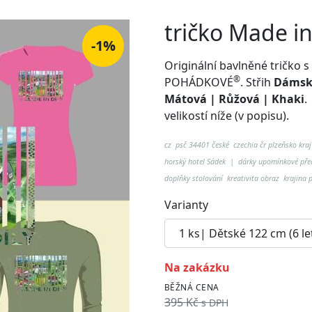
tričko Made 
-1%
Originální bavlněné tričk
®
POHÁDKOVÉ
. Střih
Dámské
Mátová | Růžová | Khaki
velikostí níže (v popisu).
cz psč 34401 české czechia čr plzeňsko kraj
horský hotel Sádek
| dárky upomínkové před
doplňky stolování kreativita obraz krajina
Varianty
na zakázku
BĚŽNÁ CENA
395 Kč
s DPH