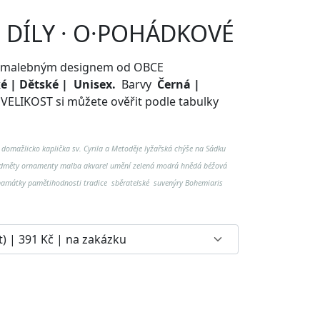
in DÍLY · O·POHÁDKOVÉ
o s malebným designem od OBCE
 | Dětské | Unisex.
Barvy
Černá |
.
VELIKOST si můžete ověřit podle tabulky
 domažlicko kaplička sv. Cyrila a Metoděje lyžařská chýše na Sádku
měty ornamenty malba akvarel umění zelená modrá hnědá béžová
 památky pamětihodnosti tradice sběratelské suvenýry Bohemiaris