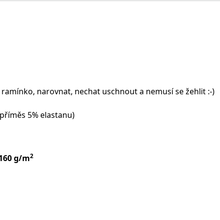
 ramínko, narovnat, nechat uschnout a nemusí se žehlit :-)
(příměs 5% elastanu)
2
 160 g/m