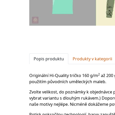
Popis produktu
Produkty v kategorii
2
Originální Hi-Quality tričko 160 g/m
až 200
použitím původních uměleckých maleb.
Zvolte velikost, do poznámky k objednávce p
vybrat variantu s dlouhým rukávem.) Doporu
naše motivy nejlépe. Nicméně dokážeme potis
Potisk pokročilou technologií, barvy zapušt