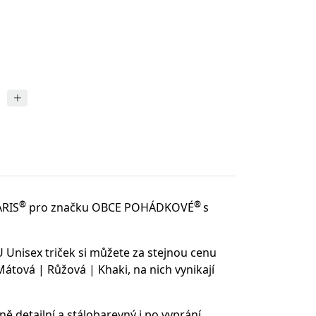
®
®
ARIS
pro značku OBCE POHÁDKOVÉ
s
 Unisex triček si můžete za stejnou cenu
tová | Růžová | Khaki, na nich vynikají
ě detailní a stálobarevný i po vyprání.