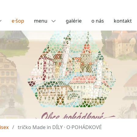
e·šop
menu
galérie
o nás
kontakt
isex
tričko Made in DÍLY · O·POHÁDKOVÉ