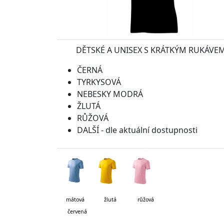
DĚTSKÉ A UNISEX S KRÁTKÝM RUKÁVE
ČERNÁ
TYRKYSOVÁ
NEBESKY MODRÁ
ŽLUTÁ
RŮŽOVÁ
DALŠÍ - dle aktuální dostupnosti
mátová
žlutá růžová tyr
červená