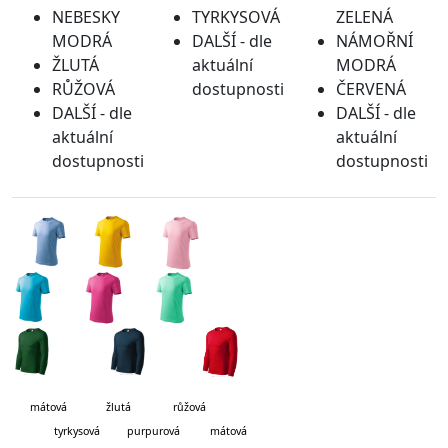
NEBESKY
TYRKYSOVÁ
ZELENÁ
MODRÁ
DALŠÍ - dle
NÁMOŘNÍ
ŽLUTÁ
aktuální
MODRÁ
RŮŽOVÁ
dostupnosti
ČERVENÁ
DALŠÍ - dle
DALŠÍ - dle
aktuální
aktuální
dostupnosti
dostupnosti
mátová
žlutá růžová
tyrkysová purpurová mátová