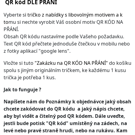
QR kód DLE PŘÁNÍ
Vyberte s
i
tričko z nabídky s libovolným motivem
a k
to
mu si nechte vyrobit Váš osobní motiv QR KÓD NA
PŘÁNÍ.
Obsah QR kódu nastavíme podle Vašeho požadavku.
Text QR kód přečtete jednoduše čtečkou v mobilu nebo
z fotky aplikací "google lens".
Vložte si tuto
"
Zakázku na QR KÓD NA PŘÁNÍ
"
do košíku
spolu s jiným originálním tričkem, ke každému 1 kusu
trička je potřeba 1 kus.
Jak to funguje ?
Napíšete nám do Poznámky k objednávce jaký obsah
chcete zakódovat do QR kódu a jaký nápis chcete,
aby byl vidět a čitelný pod QR kódem. Dále uveďte,
jestli bude potisk "QR kód" umístěný na zádech, na
levé nebo pravé straně hrudi, nebo na rukávu. Kam