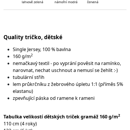
lahvově zelená námořní modrá červená
Quality tričko, dětské
Single Jersey, 100 % bavlna
2
160 g/m
nemačkavý textil - po vyprání pověsit na ramínko,
narovnat, nechat uschnout a nemusí se žehlit :-)
tubulární střih
lem průkrčníku z žebrového úpletu 1:1 (příměs 5%
elastanu)
zpevňující páska od ramene k rameni
2
Tabulka velikostí dětských triček gramáž 160 g/m
110 cm (4 roky)