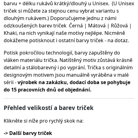
barvu + délku rukávů krátký/dlouhý u Unisex. (U Unisex
triček si můžete za stejnou cenu vybrat variantu s
dlouhým rukávem.) Doporučujeme jednu z námi
odzkoušených barev triček Černá | Mátová | Růžová |
Khaki, na nich vynikají naše motivy nejlépe. Nicméně
dokážeme potisknout i ostatní barvy triček - na dotaz.
Potisk pokročilou technologií, barvy zapuštěny do
vláken materiálu trička.
Natištěný motiv zůstává krásně
detailní a stálobarevný i po vyprání. Trička s originálním
designovým motivem jsou manuálně vyráběna v malé
sérii -
výrobek na zakázku, dodací doba se pohybuje
do 15 pracovních dnů od objednání.
Přehled velikostí a barev triček
Klikněte si níže pro rychlý skok na:
-> Další barvy triček