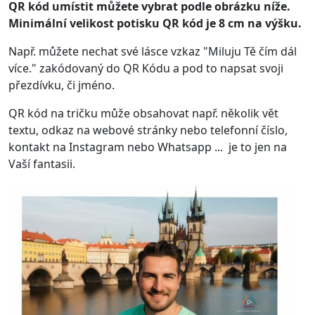
QR kód umístit můžete vybrat podle obrázku níže.
Minimální velikost potisku QR kód je 8 cm na výšku.
Např. můžete nechat své lásce vzkaz "Miluju Tě čím dál
více." zakódovaný do QR Kódu a pod to napsat svoji
přezdívku, či jméno.
QR kód na tričku může obsahovat např. několik vět
textu, odkaz na webové stránky nebo telefonní číslo,
kontakt na Instagram nebo Whatsapp ... je to jen na
Vaší fantasii.