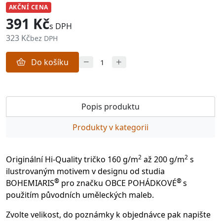
AKČNÍ CENA
391 Kč
s DPH
323 Kč
bez DPH
Do košíku
Popis produktu
Produkty v kategorii
2
2
Originální Hi-Quality tričko 160 g/m
až 200 g/m
s
ilustrovaným motivem v designu od studia
®
®
BOHEMIARIS
pro značku OBCE POHÁDKOVÉ
s
použitím původních uměleckých maleb.
Zvolte velikost, do poznámky k objednávce pak napište