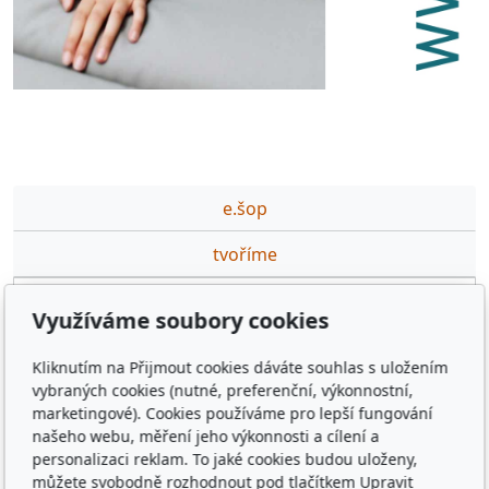
e.šop
tvoříme
partneři
Využíváme soubory cookies
podporujeme
Kliknutím na Přijmout cookies dáváte souhlas s uložením
ceník DTP,GFX prací
vybraných cookies (nutné, preferenční, výkonnostní,
marketingové). Cookies používáme pro lepší fungování
výuka·na·míru
našeho webu, měření jeho výkonnosti a cílení a
personalizaci reklam. To jaké cookies budou uloženy,
kontakt
můžete svobodně rozhodnout pod tlačítkem Upravit