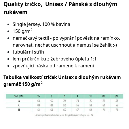
Quality tričko, Unisex / Pánské s dlouhým
rukávem
Single Jersey, 100 % bavlna
2
150 g/m
nemačkavý textil - po vyprání pověsit na ramínko,
narovnat, nechat uschnout a nemusí se žehlit :-)
tubulární střih
lem průkrčníku z žebrového úpletu 1:1
zpevňující páska od ramene k rameni
Tabulka velikostí triček Unisex s dlouhým rukávem
2
gramáž 150 g/m