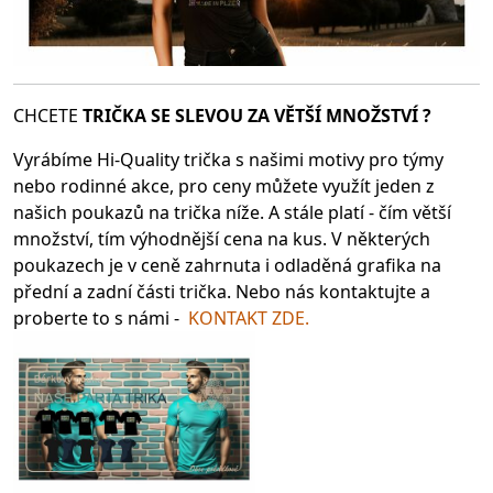
CHCETE
TRIČKA SE SLEV
OU ZA VĚTŠÍ MNOŽSTVÍ ?
Vyrábíme Hi-Quality trička s našimi motivy pro týmy
nebo rodinné akce, pro ceny můžete využít jeden z
našich poukazů na trička níže. A stále platí - čím větší
množství, tím výhodnější cena na kus. V některých
poukazech je v ceně zahrnuta i odladěná grafika na
přední a zadní části trička. Nebo nás kontaktujte a
proberte to s námi -
KONTAKT ZDE.