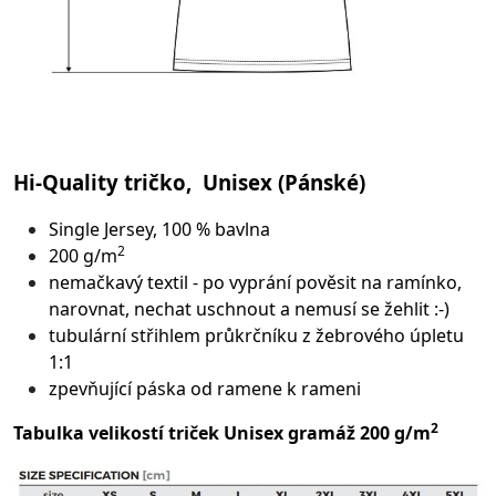
Hi-Quality tričko, Unisex (Pánské)
Single Jersey, 100 % bavlna
2
200 g/m
nemačkavý textil - po vyprání pověsit na ramínko,
narovnat, nechat uschnout a nemusí se žehlit :-)
tubulární střih
lem průkrčníku z žebrového úpletu
1:1
zpevňující páska od ramene k rameni
2
Tabulka velikostí triček Unisex gramáž 200 g/m