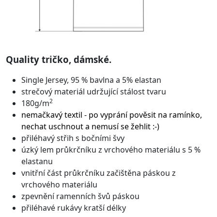
Quality tričko, dámské.
Single Jersey, 95 % bavlna a 5% elastan
strečový materiál udržující stálost tvaru
2
180g/m
nemačkavý textil - po vyprání pověsit na ramínko,
nechat uschnout a nemusí se žehlit :-)
přiléhavý střih s bočními švy
úzký lem průkrčníku z vrchového materiálu s 5 %
elastanu
vnitřní část průkrčníku začištěna páskou z
vrchového materiálu
zpevnění ramenních švů páskou
přiléhavé rukávy kratší délky