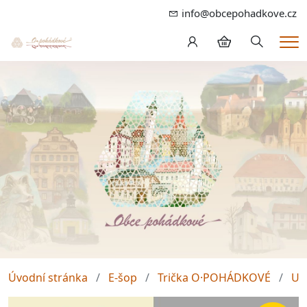
info@obcepohadkove.cz
Hledání
Me
Úvodní stránka
E-šop
Trička O·POHÁDKOVÉ
Un