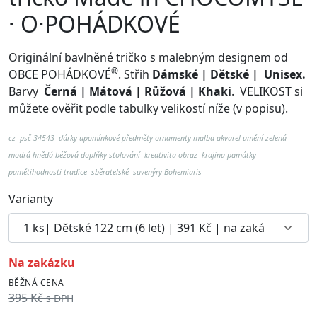
· O·POHÁDKOVÉ
Originální bavlněné tričko s malebným designem od
®
OBCE POHÁDKOVÉ
. Střih
Dámské | Dětské | Unisex.
Barvy
Černá | Mátová | Růžová | Khaki
.
VELIKOST si
můžete ověřit podle tabulky velikostí níže (v popisu).
cz psč 34543
dárky upomínkové předměty ornamenty malba akvarel umění zelená
modrá hnědá béžová doplňky stolování kreativita obraz krajina památky
pamětihodnosti tradice sběratelské suvenýry Bohemiaris
Varianty
na zakázku
BĚŽNÁ CENA
395 Kč
s DPH