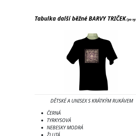
Tabulka další běžné BARVY TRIČEK
(po vy
DĚTSKÉ A UNISEX S KRÁTKÝM RUKÁVEM
ČERNÁ
TYRKYSOVÁ
NEBESKY MODRÁ
ŽLUTÁ