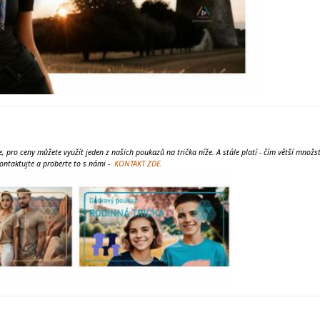
 pro ceny můžete využít jeden z našich poukazů na trička níže. A stále platí - čím větší množs
kontaktujte a proberte to s námi -
KONTAKT ZDE.