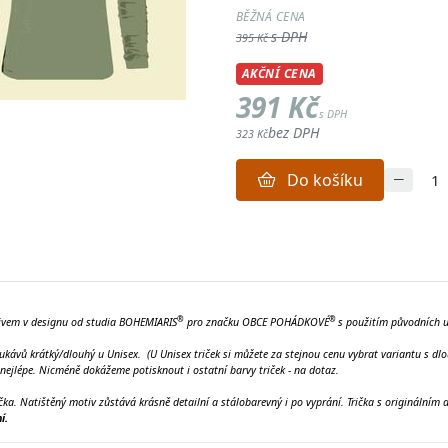
BĚŽNÁ CENA
s DPH
395 Kč
AKČNÍ CENA
391 Kč
s DPH
bez DPH
323 Kč
Do košíku
®
®
ivem v designu od studia BOHEMIARIS
pro značku OBCE POHÁDKOVÉ
s použitím původních 
rukávů krátký/dlouhý u Unisex. (U Unisex triček si můžete za stejnou cenu vybrat variantu s
nejlépe. Nicméně dokážeme potisknout i ostatní barvy triček - na dotaz.
ička.
Natištěný motiv zůstává krásně detailní a stálobarevný i po vyprání. Trička s originální
í.