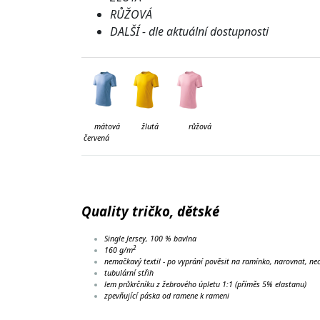
RŮŽOVÁ
DALŠÍ - dle aktuální dostupnosti
mátová
žlutá růžová tyr
červená
Quality tričko, dětské
Single Jersey, 100 % bavlna
2
160 g/m
nemačkavý textil - po vyprání pověsit na ramínko, narovnat, nec
tubulární střih
lem průkrčníku z žebrového úpletu 1:1 (příměs 5% elastanu)
zpevňující páska od ramene k rameni