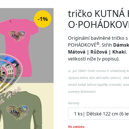
tričko KUTNÁ 
-1%
O·POHÁDKOV
Originální bavlněné tričk
®
POHÁDKOVÉ
. Střih
Dámské
Mátová | Růžová | Khaki
velikostí níže (v popisu).
cz psč 28401 české czechia čr středočeský k
rejskova kašna dům dačického unesco
| dárk
modrá hnědá béžová doplňky stolování krea
suvenýry Bohemiaris
Varianty
na zakázku