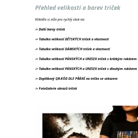
Přehled velikostí a barev triček
Klikněte si níže pro rychlý skok na:
-> Další barvy triček
-> Tabulka velikostí DĚTSKÝCH triček a vlastnosti
-> Tabulka velikostí DÁMSKÝCH triček a vlastnosti
-> Tabulka velikostí PÁNSKÝCH a UNISEX triček s krátkým rukávem a
-> Tabulka velikostí PÁNSKÝCH a UNISEX triček s dlouhým rukávem a
-> Doplňkový QR-KÓD DLE PŘÁNÍ na tričko se vzkazem
-> FotoGalerie obrazů triček