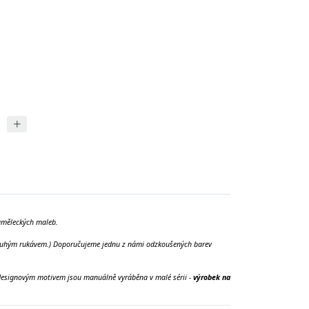
uměleckých maleb.
 dlouhým rukávem.) Doporučujeme jednu z námi odzkoušených barev
m designovým motivem jsou manuálně vyráběna v malé sérii -
výrobek na