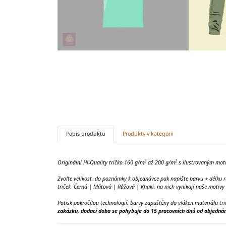
Popis produktu
Produkty v kategorii
2
2
Originální Hi-Quality tričko 160 g/m
až 200 g/m
s ilustrovaným mot
Zvolte velikost, do poznámky k objednávce pak napište barvu + délku 
triček Černá | Mátová | Růžová | Khaki, na nich vynikají naše motivy 
Potisk pokročilou technologií, barvy zapuštěny do vláken materiálu tr
zakázku, dodací doba se pohybuje do 15 pracovních dnů od objednán