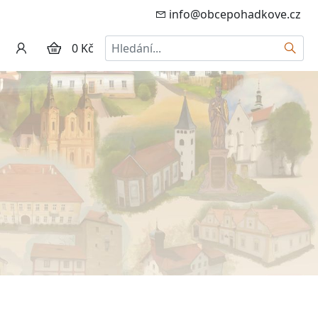
info@obcepohadkove.cz
Hledat
0 Kč