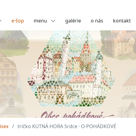
e·šop
menu
galérie
o nás
kontakt
isex
tričko KUTNÁ HORA Srdce · O·POHÁDKOVÉ