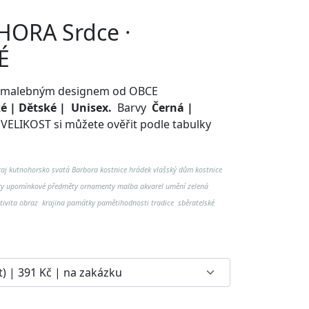
HORA Srdce ·
É
o s malebným designem od OBCE
 | Dětské | Unisex.
Barvy
Černá |
.
VELIKOST si můžete ověřit podle tabulky
raj kutnohorsko svatá Barbora kostnice hrádek vlašský dům kostnice
y upomínkové předměty ornamenty malba akvarel umění zelená
tivita obraz krajina památky pamětihodnosti tradice sběratelské