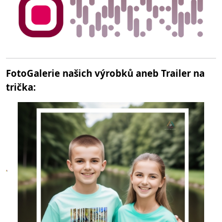
FotoGalerie našich výrobků aneb Trailer na
trička: