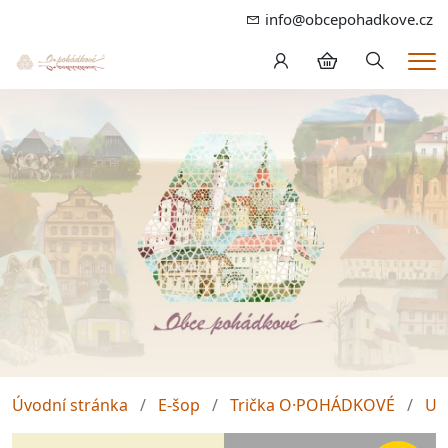
info@obcepohadkove.cz
Hledání
Me
Úvodní stránka
E-šop
Trička O·POHÁDKOVÉ
Un