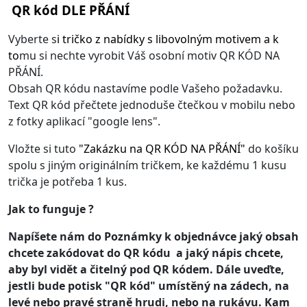
QR kód DLE PŘÁNÍ
Vyberte s
i
tričko z nabídky s libovolným motivem
a k
to
mu si nechte vyrobit Váš osobní motiv QR KÓD NA
PŘÁNÍ.
Obsah QR kódu nastavíme podle Vašeho požadavku.
Text QR kód přečtete jednoduše čtečkou v mobilu nebo
z fotky aplikací "google lens".
Vložte si tuto
"
Zakázku na QR KÓD NA PŘÁNÍ
"
do košíku
spolu s jiným originálním tričkem, ke každému 1 kusu
trička je potřeba 1 kus.
Jak to funguje ?
Napíšete nám do Poznámky k objednávce jaký obsah
chcete zakódovat do QR kódu a jaký nápis chcete,
aby byl vidět a čitelný pod QR kódem. Dále uveďte,
jestli bude potisk "QR kód" umístěný na zádech, na
levé nebo pravé straně hrudi, nebo na rukávu. Kam