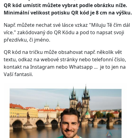
QR kód umístit můžete vybrat podle obrázku níže.
Minimální velikost potisku QR kód je 8 cm na výšku.
Např. můžete nechat své lásce vzkaz "Miluju Tě čím dál
více." zakódovaný do QR Kódu a pod to napsat svoji
přezdívku, či jméno.
QR kód na tričku může obsahovat např. několik vět
textu, odkaz na webové stránky nebo telefonní číslo,
kontakt na Instagram nebo Whatsapp ... je to jen na
Vaší fantasii.