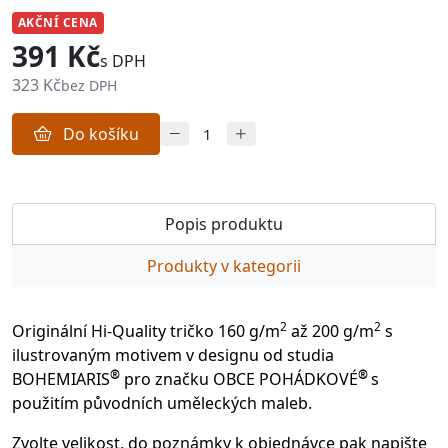
AKČNÍ CENA
391 Kč
s DPH
323 Kč
bez DPH
Do košíku
Popis produktu
Produkty v kategorii
2
2
Originální Hi-Quality tričko 160 g/m
až 200 g/m
s
ilustrovaným motivem v designu od studia
®
®
BOHEMIARIS
pro značku OBCE POHÁDKOVÉ
s
použitím původních uměleckých maleb.
Zvolte velikost, do poznámky k objednávce pak napište