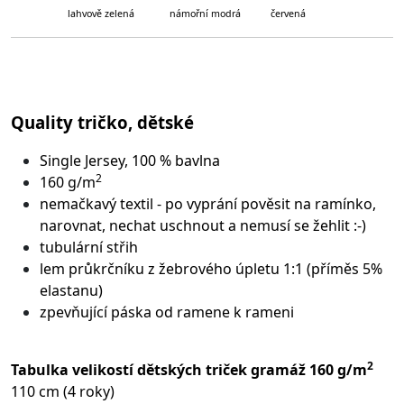
lahvově zelená námořní modrá červená
Quality tričko, dětské
Single Jersey, 100 % bavlna
2
160 g/m
nemačkavý textil - po vyprání pověsit na ramínko,
narovnat, nechat uschnout a nemusí se žehlit :-)
tubulární střih
lem průkrčníku z žebrového úpletu 1:1 (příměs 5%
elastanu)
zpevňující páska od ramene k rameni
2
Tabulka velikostí dětských triček gramáž 160 g/m
110 cm (4 roky)