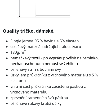
Quality tričko, dámské.
Single Jersey, 95 % bavlna a 5% elastan
strečový materiál udržující stálost tvaru
2
180g/m
nemačkavý textil - po vyprání pověsit na ramínko,
nechat uschnout a nemusí se žehlit :-)
přiléhavý střih s bočními švy
úzký lem průkrčníku z vrchového materiálu s 5 %
elastanu
vnitřní část průkrčníku začištěna páskou z
vrchového materiálu
zpevnění ramenních švů páskou
přiléhavé rukávy kratší délky