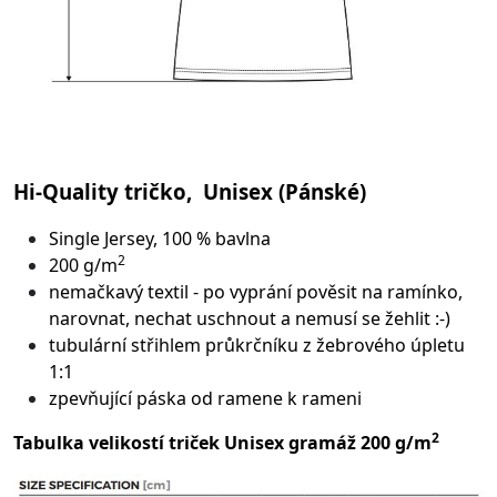
Hi-Quality tričko, Unisex (Pánské)
Single Jersey, 100 % bavlna
2
200 g/m
nemačkavý textil - po vyprání pověsit na ramínko,
narovnat, nechat uschnout a nemusí se žehlit :-)
tubulární střih
lem průkrčníku z žebrového úpletu
1:1
zpevňující páska od ramene k rameni
2
Tabulka velikostí triček Unisex gramáž 200 g/m