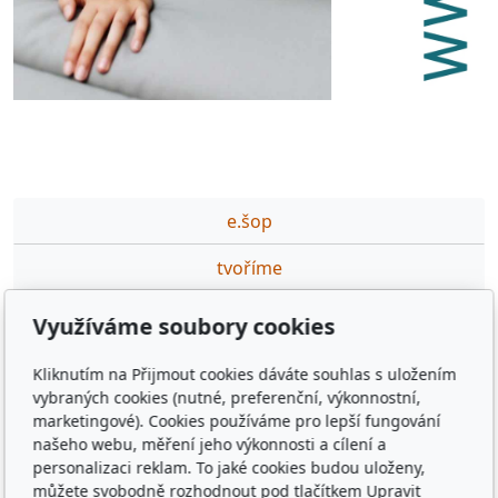
e.šop
tvoříme
partneři
Využíváme soubory cookies
podporujeme
Kliknutím na Přijmout cookies dáváte souhlas s uložením
vybraných cookies (nutné, preferenční, výkonnostní,
ceník DTP,GFX prací
marketingové). Cookies používáme pro lepší fungování
našeho webu, měření jeho výkonnosti a cílení a
výuka·na·míru
personalizaci reklam. To jaké cookies budou uloženy,
můžete svobodně rozhodnout pod tlačítkem Upravit