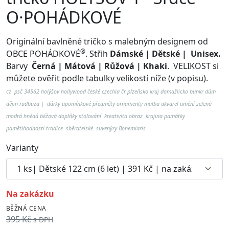
O·POHÁDKOVÉ
Originální bavlněné tričko s malebným designem od
®
OBCE POHÁDKOVÉ
. Střih
Dámské | Dětské | Unisex.
Barvy
Černá | Mátová | Růžová | Khaki
.
VELIKOST si
můžete ověřit podle tabulky velikostí níže (v popisu).
cz psč 34562 holýšov hollywood české czechia čr plzeňsko kraj domažlicko bunkr dům
dějin radbuza | dárky upomínkové předměty ornamenty malba akvarel umění zelená
modrá hnědá béžová doplňky stolování kreativita obraz krajina památky
pamětihodnosti tradice sběratelské suvenýry Bohemiaris
Varianty
na zakázku
BĚŽNÁ CENA
395 Kč
s DPH