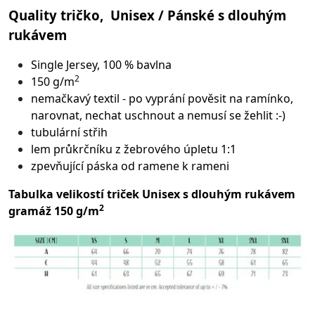
Quality tričko, Unisex / Pánské s dlouhým
rukávem
Single Jersey, 100 % bavlna
2
150 g/m
nemačkavý textil - po vyprání pověsit na ramínko,
narovnat, nechat uschnout a nemusí se žehlit :-)
tubulární střih
lem průkrčníku z žebrového úpletu 1:1
zpevňující páska od ramene k rameni
Tabulka velikostí triček Unisex s dlouhým rukávem
2
gramáž 150 g/m