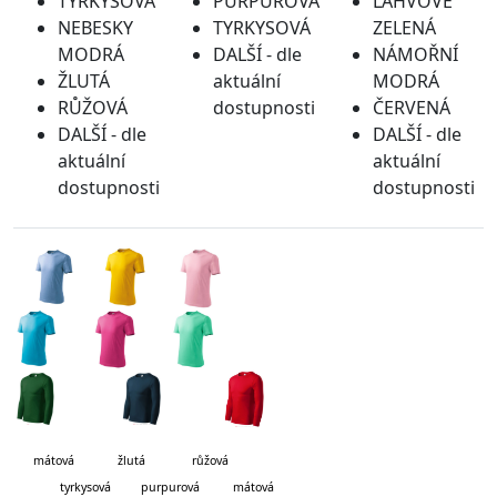
TYRKYSOVÁ
PURPUROVÁ
LAHVOVĚ
NEBESKY
TYRKYSOVÁ
ZELENÁ
MODRÁ
DALŠÍ - dle
NÁMOŘNÍ
ŽLUTÁ
aktuální
MODRÁ
RŮŽOVÁ
dostupnosti
ČERVENÁ
DALŠÍ - dle
DALŠÍ - dle
aktuální
aktuální
dostupnosti
dostupnosti
mátová
žlutá růžová
tyrkysová purpurová mátová