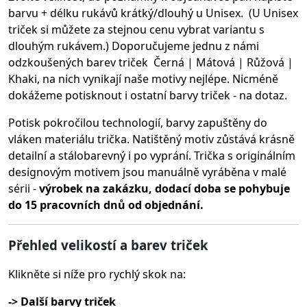
barvu + délku rukávů krátký/dlouhý u Unisex. (U Unisex
triček si můžete za stejnou cenu vybrat variantu s
dlouhým rukávem.) Doporučujeme jednu z námi
odzkoušených barev triček Černá | Mátová | Růžová |
Khaki, na nich vynikají naše motivy nejlépe. Nicméně
dokážeme potisknout i ostatní barvy triček - na dotaz.
Potisk pokročilou technologií, barvy zapuštěny do
vláken materiálu trička.
Natištěný motiv zůstává krásně
detailní a stálobarevný i po vyprání. Trička s originálním
designovým motivem jsou manuálně vyráběna v malé
sérii -
výrobek na zakázku, dodací doba se pohybuje
do 15 pracovních dnů od objednání.
Přehled velikostí a barev triček
Klikněte si níže pro rychlý skok na:
-> Další barvy triček