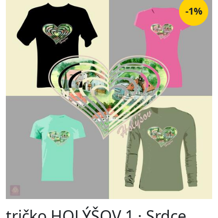
-1%
tričko HOLÝŠOV 1 · Srdce