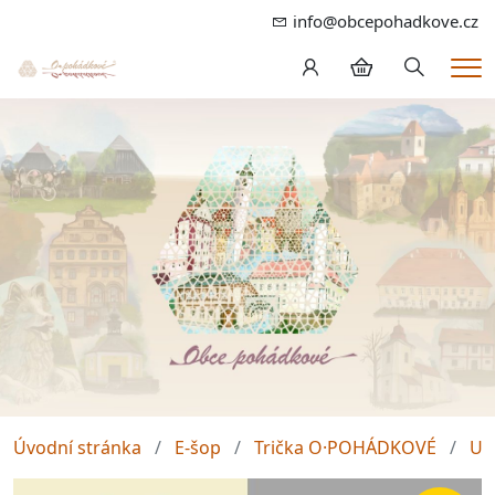
info@obcepohadkove.cz
Hledání
Me
Úvodní stránka
E-šop
Trička O·POHÁDKOVÉ
Un