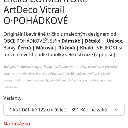
ArtDeco Vitrail
O·POHÁDKOVÉ
Originální bavlněné tričko s malebným designem od
®
OBCE POHÁDKOVÉ
. Střih
Dámské | Dětské | Unisex.
Barvy
Černá | Mátová | Růžová | Khaki
.
VELIKOST si
můžete ověřit podle tabulky velikostí níže (v popisu).
Budapešť Maďarsko Hungary Hungarian Parliament
| dárky upomínkové předměty
ornamenty malba akvarel umění zelená modrá hnědá béžová doplňky stolování
kreativita obraz krajina památky pamětihodnosti tradice sběratelské suvenýry
Bohemiaris
Varianty
na zakázku