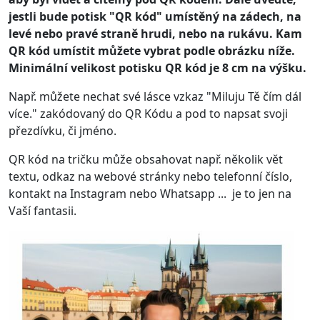
jestli bude potisk "QR kód" umístěný na zádech, na
levé nebo pravé straně hrudi, nebo na rukávu. Kam
QR kód umístit můžete vybrat podle obrázku níže.
Minimální velikost potisku QR kód je 8 cm na výšku.
Např. můžete nechat své lásce vzkaz "Miluju Tě čím dál
více." zakódovaný do QR Kódu a pod to napsat svoji
přezdívku, či jméno.
QR kód na tričku může obsahovat např. několik vět
textu, odkaz na webové stránky nebo telefonní číslo,
kontakt na Instagram nebo Whatsapp ... je to jen na
Vaší fantasii.