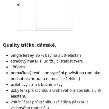
Quality tričko, dámské.
Single Jersey, 95 % bavlna a 5% elastan
strečový materiál udržující stálost tvaru
2
180g/m
nemačkavý textil - po vyprání pověsit na ramínko,
nechat uschnout a nemusí se žehlit :-)
přiléhavý střih s bočními švy
úzký lem průkrčníku z vrchového materiálu s 5 %
elastanu
vnitřní část průkrčníku začištěna páskou z
vrchového materiálu