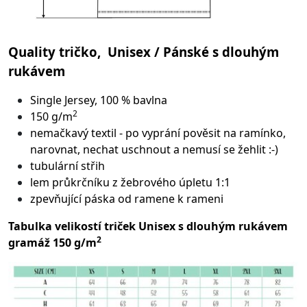
Quality tričko, Unisex / Pánské s dlouhým
rukávem
Single Jersey, 100 % bavlna
2
150 g/m
nemačkavý textil - po vyprání pověsit na ramínko,
narovnat, nechat uschnout a nemusí se žehlit :-)
tubulární střih
lem průkrčníku z žebrového úpletu 1:1
zpevňující páska od ramene k rameni
Tabulka velikostí triček Unisex s dlouhým rukávem
2
gramáž 150 g/m