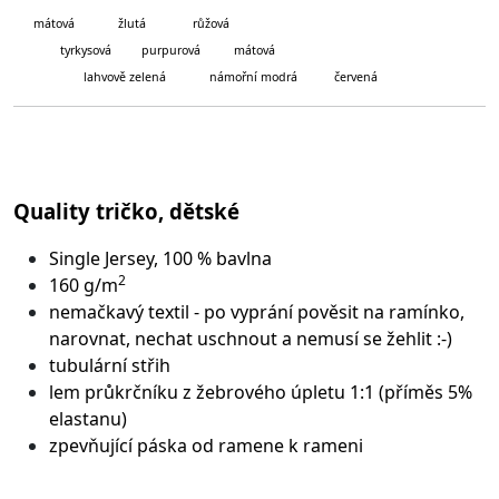
mátová
žlutá růžová
tyrkysová purpurová mátová
lahvově zelená námořní modrá červená
Quality tričko, dětské
Single Jersey, 100 % bavlna
2
160 g/m
nemačkavý textil - po vyprání pověsit na ramínko,
narovnat, nechat uschnout a nemusí se žehlit :-)
tubulární střih
lem průkrčníku z žebrového úpletu 1:1 (příměs 5%
elastanu)
zpevňující páska od ramene k rameni