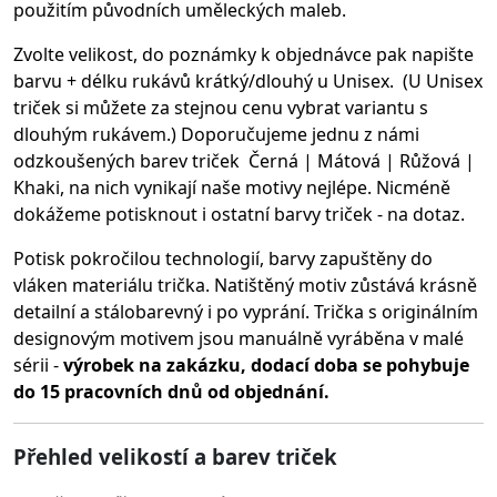
použitím původních uměleckých maleb.
Zvolte velikost, do poznámky k objednávce pak napište
barvu + délku rukávů krátký/dlouhý u Unisex. (U Unisex
triček si můžete za stejnou cenu vybrat variantu s
dlouhým rukávem.) Doporučujeme jednu z námi
odzkoušených barev triček Černá | Mátová | Růžová |
Khaki, na nich vynikají naše motivy nejlépe. Nicméně
dokážeme potisknout i ostatní barvy triček - na dotaz.
Potisk pokročilou technologií, barvy zapuštěny do
vláken materiálu trička.
Natištěný motiv zůstává krásně
detailní a stálobarevný i po vyprání. Trička s originálním
designovým motivem jsou manuálně vyráběna v malé
sérii -
výrobek na zakázku, dodací doba se pohybuje
do 15 pracovních dnů od objednání.
Přehled velikostí a barev triček