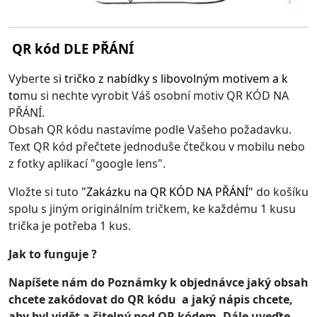
QR kód DLE PŘÁNÍ
Vyberte s
i
tričko z nabídky s libovolným motivem
a k
to
mu si nechte vyrobit Váš osobní motiv QR KÓD NA
PŘÁNÍ.
Obsah QR kódu nastavíme podle Vašeho požadavku.
Text QR kód přečtete jednoduše čtečkou v mobilu nebo
z fotky aplikací "google lens".
Vložte si tuto
"
Zakázku na QR KÓD NA PŘÁNÍ
"
do košíku
spolu s jiným originálním tričkem, ke každému 1 kusu
trička je potřeba 1 kus.
Jak to funguje ?
Napíšete nám do Poznámky k objednávce jaký obsah
chcete zakódovat do QR kódu a jaký nápis chcete,
aby byl vidět a čitelný pod QR kódem. Dále uveďte,