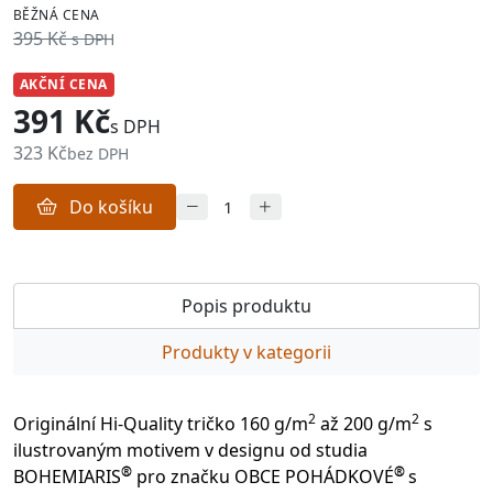
BĚŽNÁ CENA
395 Kč
s DPH
AKČNÍ CENA
391 Kč
s DPH
323 Kč
bez DPH
Do košíku
Popis produktu
Produkty v kategorii
2
2
Originální Hi-Quality tričko 160 g/m
až 200 g/m
s
ilustrovaným motivem v designu od studia
®
®
BOHEMIARIS
pro značku OBCE POHÁDKOVÉ
s