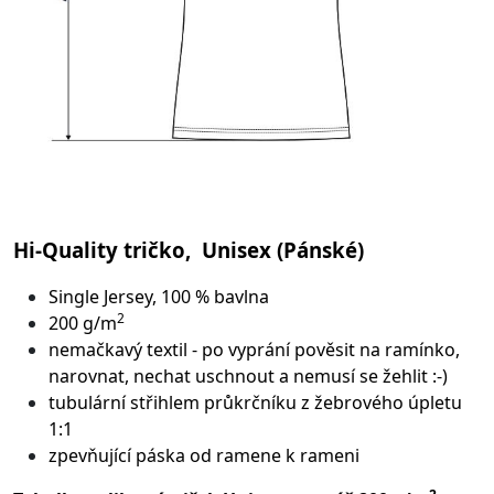
Hi-Quality tričko, Unisex (Pánské)
Single Jersey, 100 % bavlna
2
200 g/m
nemačkavý textil - po vyprání pověsit na ramínko,
narovnat, nechat uschnout a nemusí se žehlit :-)
tubulární střih
lem průkrčníku z žebrového úpletu
1:1
zpevňující páska od ramene k rameni