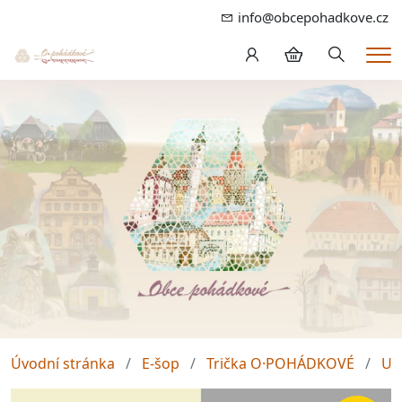
info@obcepohadkove.cz
Hledání
Me
Úvodní stránka
E-šop
Trička O·POHÁDKOVÉ
Un