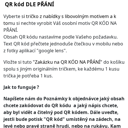
QR kód DLE PŘÁNÍ
Vyberte s
i
tričko z nabídky s libovolným motivem
a k
to
mu si nechte vyrobit Váš osobní motiv QR KÓD NA
PŘÁNÍ.
Obsah QR kódu nastavíme podle Vašeho požadavku.
Text QR kód přečtete jednoduše čtečkou v mobilu nebo
z fotky aplikací "google lens".
Vložte si tuto
"
Zakázku na QR KÓD NA PŘÁNÍ
"
do košíku
spolu s jiným originálním tričkem, ke každému 1 kusu
trička je potřeba 1 kus.
Jak to funguje ?
Napíšete nám do Poznámky k objednávce jaký obsah
chcete zakódovat do QR kódu a jaký nápis chcete,
aby byl vidět a čitelný pod QR kódem. Dále uveďte,
jestli bude potisk "QR kód" umístěný na zádech, na
levé nebo pravé straně hrudi, nebo na rukávu. Kam