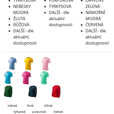
TYRKYSOVÁ
PURPUROVÁ
LAHVOVĚ
NEBESKY
TYRKYSOVÁ
ZELENÁ
MODRÁ
DALŠÍ - dle
NÁMOŘNÍ
ŽLUTÁ
aktuální
MODRÁ
RŮŽOVÁ
dostupnosti
ČERVENÁ
DALŠÍ - dle
DALŠÍ - dle
aktuální
aktuální
dostupnosti
dostupnosti
mátová
žlutá růžová
tyrkysová purpurová mátová