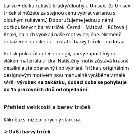
barvu + délku rukávů krátký/dlouhý u Unisex. (U Unisex
triček si můžete za stejnou cenu vybrat variantu s
dlouhým rukávem.) Doporučujeme jednu z námi
odzkoušených barev triček Černá | Mátová | Růžová |
Khaki, na nich vynikají naše motivy nejlépe. Nicméně
dokážeme potisknout i ostatní barvy triček - na dotaz.
Potisk pokročilou technologií, barvy zapuštěny do
vláken materiálu trička.
Natištěný motiv zůstává krásně
detailní a stálobarevný i po vyprání. Trička s originálním
designovým motivem jsou manuálně vyráběna v malé
sérii -
výrobek na zakázku, dodací doba se pohybuje
do 15 pracovních dnů od objednání.
Přehled velikostí a barev triček
Klikněte si níže pro rychlý skok na:
-> Další barvy triček