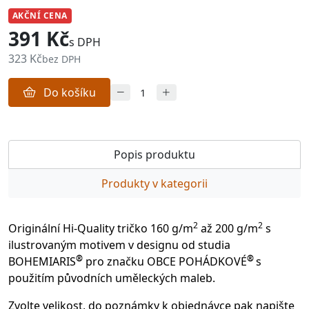
AKČNÍ CENA
391 Kč
s DPH
323 Kč
bez DPH
Do košíku
Popis produktu
Produkty v kategorii
2
2
Originální Hi-Quality tričko 160 g/m
až 200 g/m
s
ilustrovaným motivem v designu od studia
®
®
BOHEMIARIS
pro značku OBCE POHÁDKOVÉ
s
použitím původních uměleckých maleb.
Zvolte velikost, do poznámky k objednávce pak napište