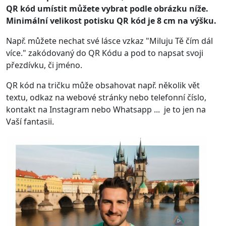
QR kód umístit můžete vybrat podle obrázku níže.
Minimální velikost potisku QR kód je 8 cm na výšku.
Např. můžete nechat své lásce vzkaz "Miluju Tě čím dál
více." zakódovaný do QR Kódu a pod to napsat svoji
přezdívku, či jméno.
QR kód na tričku může obsahovat např. několik vět
textu, odkaz na webové stránky nebo telefonní číslo,
kontakt na Instagram nebo Whatsapp ... je to jen na
Vaší fantasii.