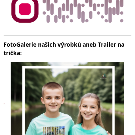
FotoGalerie našich výrobků aneb Trailer na
trička: