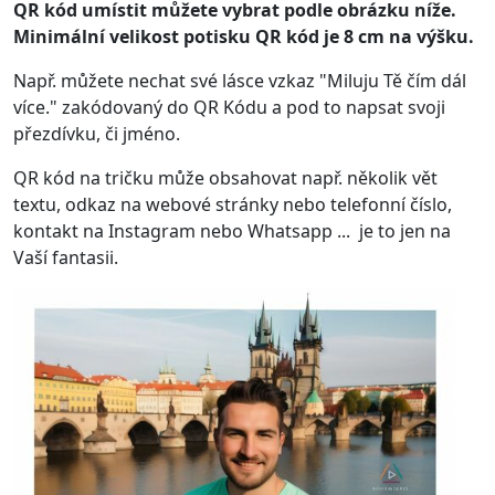
QR kód umístit můžete vybrat podle obrázku níže.
Minimální velikost potisku QR kód je 8 cm na výšku.
Např. můžete nechat své lásce vzkaz "Miluju Tě čím dál
více." zakódovaný do QR Kódu a pod to napsat svoji
přezdívku, či jméno.
QR kód na tričku může obsahovat např. několik vět
textu, odkaz na webové stránky nebo telefonní číslo,
kontakt na Instagram nebo Whatsapp ... je to jen na
Vaší fantasii.