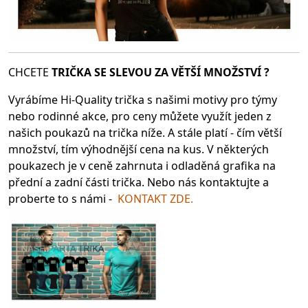
CHCETE
TRIČKA SE SLEV
OU ZA VĚTŠÍ MNOŽSTVÍ ?
Vyrábíme Hi-Quality trička s našimi motivy pro týmy
nebo rodinné akce, pro ceny můžete využít jeden z
našich poukazů na trička níže. A stále platí - čím větší
množství, tím výhodnější cena na kus. V některých
poukazech je v ceně zahrnuta i odladěná grafika na
přední a zadní části trička. Nebo nás kontaktujte a
proberte to s námi -
KONTAKT ZDE.