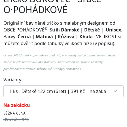
O·POHÁDKOVÉ
Originální bavlněné tričko s malebným designem od
®
OBCE POHÁDKOVÉ
. Střih
Dámské | Dětské | Unisex.
Barvy
Černá | Mátová | Růžová | Khaki
.
VELIKOST si
můžete ověřit podle tabulky velikostí níže (v popisu).
cz psč 34562
dárky upomínkové předměty ornamenty malba akvarel umění zelená
modrá hnědá béžová doplňky stolování kreativita obraz krajina památky
pamětihodnosti tradice sběratelské suvenýry Bohemiaris
Varianty
na zakázku
BĚŽNÁ CENA
395 Kč
s DPH