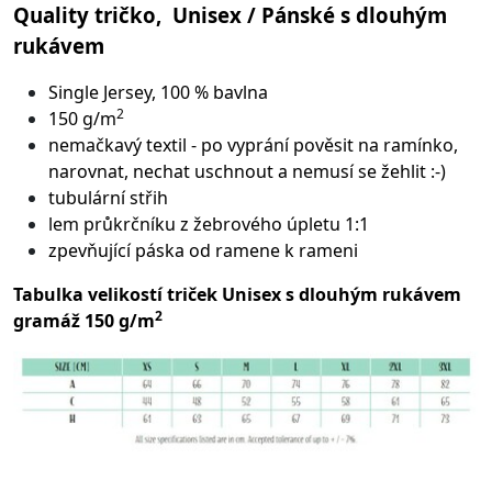
Quality tričko, Unisex / Pánské s dlouhým
rukávem
Single Jersey, 100 % bavlna
2
150 g/m
nemačkavý textil - po vyprání pověsit na ramínko,
narovnat, nechat uschnout a nemusí se žehlit :-)
tubulární střih
lem průkrčníku z žebrového úpletu 1:1
zpevňující páska od ramene k rameni
Tabulka velikostí triček Unisex s dlouhým rukávem
2
gramáž 150 g/m