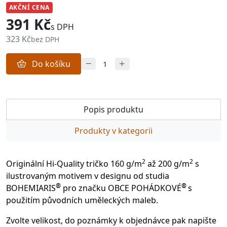
AKČNÍ CENA
391 Kč
s DPH
323 Kč
bez DPH
Do košíku
Popis produktu
Produkty v kategorii
2
2
Originální Hi-Quality tričko 160 g/m
až 200 g/m
s
ilustrovaným motivem v designu od studia
®
®
BOHEMIARIS
pro značku OBCE POHÁDKOVÉ
s
použitím původních uměleckých maleb.
Zvolte velikost, do poznámky k objednávce pak napište