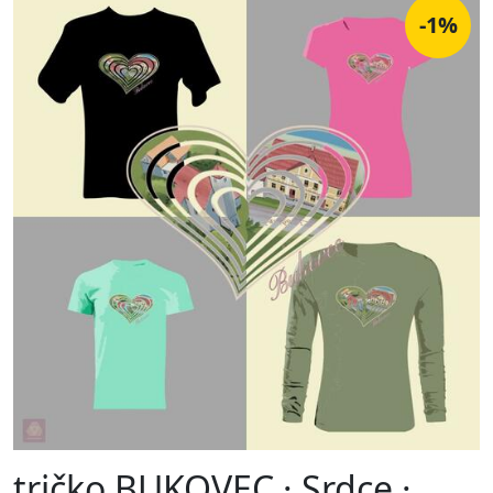
-1%
tričko BUKOVEC · Srdce ·