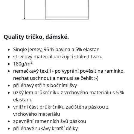
Quality tričko, dámské.
Single Jersey, 95 % bavlna a 5% elastan
strečový materiál udržující stálost tvaru
2
180g/m
nemačkavý textil - po vyprání pověsit na ramínko,
nechat uschnout a nemusí se žehlit :-)
přiléhavý střih s bočními švy
úzký lem průkrčníku z vrchového materiálu s 5 %
elastanu
vnitřní část průkrčníku začištěna páskou z
vrchového materiálu
zpevnění ramenních švů páskou
přiléhavé rukávy kratší délky