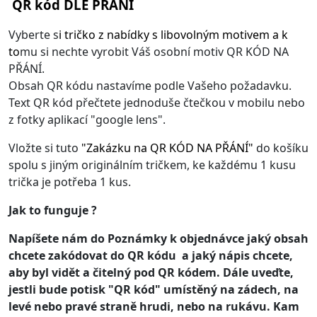
QR kód DLE PŘÁNÍ
Vyberte s
i
tričko z nabídky s libovolným motivem
a k
to
mu si nechte vyrobit Váš osobní motiv QR KÓD NA
PŘÁNÍ.
Obsah QR kódu nastavíme podle Vašeho požadavku.
Text QR kód přečtete jednoduše čtečkou v mobilu nebo
z fotky aplikací "google lens".
Vložte si tuto
"
Zakázku na QR KÓD NA PŘÁNÍ
"
do košíku
spolu s jiným originálním tričkem, ke každému 1 kusu
trička je potřeba 1 kus.
Jak to funguje ?
Napíšete nám do Poznámky k objednávce jaký obsah
chcete zakódovat do QR kódu a jaký nápis chcete,
aby byl vidět a čitelný pod QR kódem. Dále uveďte,
jestli bude potisk "QR kód" umístěný na zádech, na
levé nebo pravé straně hrudi, nebo na rukávu. Kam