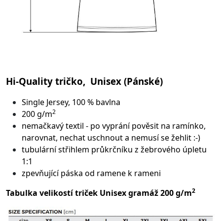
Hi-Quality tričko, Unisex (Pánské)
Single Jersey, 100 % bavlna
2
200 g/m
nemačkavý textil - po vyprání pověsit na ramínko,
narovnat, nechat uschnout a nemusí se žehlit :-)
tubulární střih
lem průkrčníku z žebrového úpletu
1:1
zpevňující páska od ramene k rameni
2
Tabulka velikostí triček Unisex gramáž 200 g/m