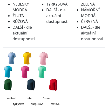
NEBESKY
TYRKYSOVÁ
ZELENÁ
MODRÁ
DALŠÍ - dle
NÁMOŘNÍ
ŽLUTÁ
aktuální
MODRÁ
RŮŽOVÁ
dostupnosti
ČERVENÁ
DALŠÍ - dle
DALŠÍ - dle
aktuální
aktuální
dostupnosti
dostupnosti
mátová
žlutá růžová
tyrkysová purpurová mátová