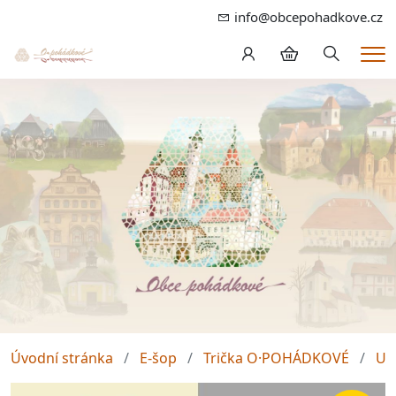
info@obcepohadkove.cz
Hledání
Me
Úvodní stránka
E-šop
Trička O·POHÁDKOVÉ
Un