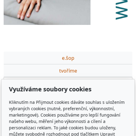
e.šop
tvoříme
partneři
Využíváme soubory cookies
podporujeme
Kliknutím na Přijmout cookies dáváte souhlas s uložením
ceník DTP,GFX prací
vybraných cookies (nutné, preferenční, výkonnostní,
marketingové). Cookies používáme pro lepší fungování
výuka·na·míru
našeho webu, měření jeho výkonnosti a cílení a
personalizaci reklam. To jaké cookies budou uloženy,
kontakt
můžete svobodně rozhodnout pod tlačítkem Upravit