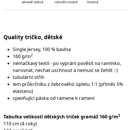
lahvově zelená námořní modrá červená
Quality tričko, dětské
Single Jersey, 100 % bavlna
2
160 g/m
nemačkavý textil - po vyprání pověsit na ramínko,
narovnat, nechat uschnout a nemusí se žehlit :-)
tubulární střih
lem průkrčníku z žebrového úpletu 1:1 (příměs 5%
elastanu)
zpevňující páska od ramene k rameni
2
Tabulka velikostí dětských triček gramáž 160 g/m
110 cm (4 roky)