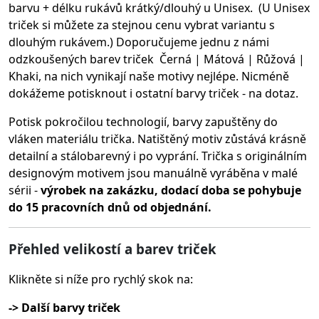
barvu + délku rukávů krátký/dlouhý u Unisex. (U Unisex
triček si můžete za stejnou cenu vybrat variantu s
dlouhým rukávem.) Doporučujeme jednu z námi
odzkoušených barev triček Černá | Mátová | Růžová |
Khaki, na nich vynikají naše motivy nejlépe. Nicméně
dokážeme potisknout i ostatní barvy triček - na dotaz.
Potisk pokročilou technologií, barvy zapuštěny do
vláken materiálu trička.
Natištěný motiv zůstává krásně
detailní a stálobarevný i po vyprání. Trička s originálním
designovým motivem jsou manuálně vyráběna v malé
sérii -
výrobek na zakázku, dodací doba se pohybuje
do 15 pracovních dnů od objednání.
Přehled velikostí a barev triček
Klikněte si níže pro rychlý skok na:
-> Další barvy triček