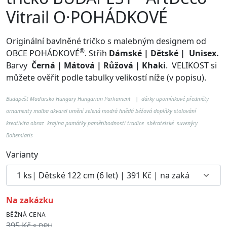
Vitrail O·POHÁDKOVÉ
Originální bavlněné tričko s malebným designem od
®
OBCE POHÁDKOVÉ
. Střih
Dámské | Dětské | Unisex.
Barvy
Černá | Mátová | Růžová | Khaki
.
VELIKOST si
můžete ověřit podle tabulky velikostí níže (v popisu).
Budapešť Maďarsko Hungary Hungarian Parliament
| dárky upomínkové předměty
ornamenty malba akvarel umění zelená modrá hnědá béžová doplňky stolování
kreativita obraz krajina památky pamětihodnosti tradice sběratelské suvenýry
Bohemiaris
Varianty
na zakázku
BĚŽNÁ CENA
395 Kč
s DPH