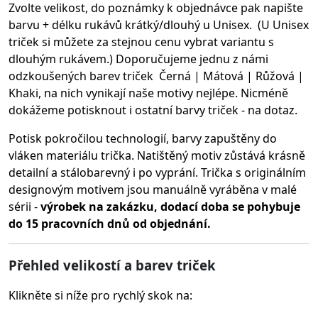
Zvolte velikost, do poznámky k objednávce pak napište
barvu + délku rukávů krátký/dlouhý u Unisex. (U Unisex
triček si můžete za stejnou cenu vybrat variantu s
dlouhým rukávem.) Doporučujeme jednu z námi
odzkoušených barev triček Černá | Mátová | Růžová |
Khaki, na nich vynikají naše motivy nejlépe. Nicméně
dokážeme potisknout i ostatní barvy triček - na dotaz.
Potisk pokročilou technologií, barvy zapuštěny do
vláken materiálu trička.
Natištěný motiv zůstává krásně
detailní a stálobarevný i po vyprání. Trička s originálním
designovým motivem jsou manuálně vyráběna v malé
sérii -
výrobek na zakázku, dodací doba se pohybuje
do 15 pracovních dnů od objednání.
Přehled velikostí a barev triček
Klikněte si níže pro rychlý skok na: