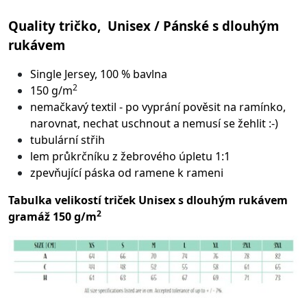
Quality tričko, Unisex / Pánské s dlouhým
rukávem
Single Jersey, 100 % bavlna
2
150 g/m
nemačkavý textil - po vyprání pověsit na ramínko,
narovnat, nechat uschnout a nemusí se žehlit :-)
tubulární střih
lem průkrčníku z žebrového úpletu 1:1
zpevňující páska od ramene k rameni
Tabulka velikostí triček Unisex s dlouhým rukávem
2
gramáž 150 g/m