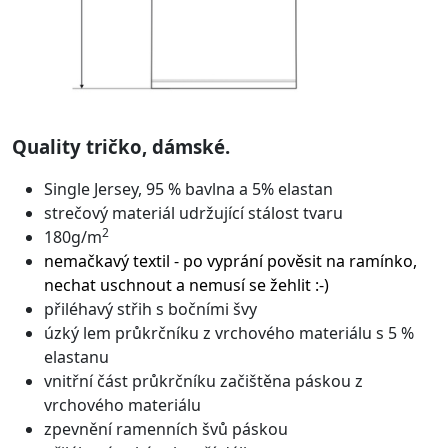
Quality tričko, dámské.
Single Jersey, 95 % bavlna a 5% elastan
strečový materiál udržující stálost tvaru
2
180g/m
nemačkavý textil - po vyprání pověsit na ramínko,
nechat uschnout a nemusí se žehlit :-)
přiléhavý střih s bočními švy
úzký lem průkrčníku z vrchového materiálu s 5 %
elastanu
vnitřní část průkrčníku začištěna páskou z
vrchového materiálu
zpevnění ramenních švů páskou