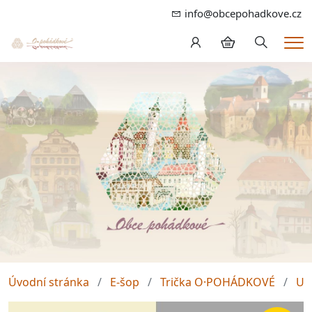
info@obcepohadkove.cz
Hledání
Me
Úvodní stránka
E-šop
Trička O·POHÁDKOVÉ
Un