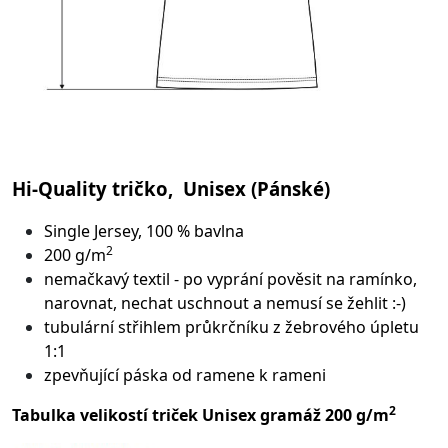
Hi-Quality tričko, Unisex (Pánské)
Single Jersey, 100 % bavlna
2
200 g/m
nemačkavý textil - po vyprání pověsit na ramínko,
narovnat, nechat uschnout a nemusí se žehlit :-)
tubulární střih
lem průkrčníku z žebrového úpletu
1:1
zpevňující páska od ramene k rameni
2
Tabulka velikostí triček Unisex gramáž 200 g/m