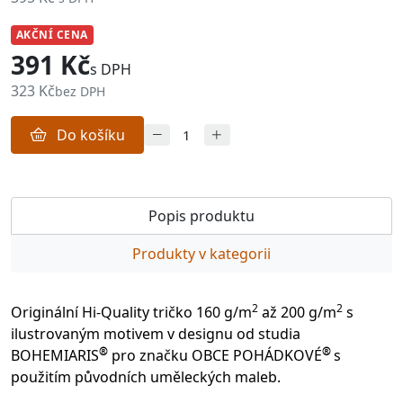
AKČNÍ CENA
391 Kč
s DPH
323 Kč
bez DPH
Do košíku
Popis produktu
Produkty v kategorii
2
2
Originální Hi-Quality tričko 160 g/m
až 200 g/m
s
ilustrovaným motivem v designu od studia
®
®
BOHEMIARIS
pro značku OBCE POHÁDKOVÉ
s
použitím původních uměleckých maleb.