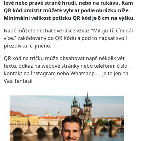
levé nebo pravé straně hrudi, nebo na rukávu. Kam
QR kód umístit můžete vybrat podle obrázku níže.
Minimální velikost potisku QR kód je 8 cm na výšku.
Např. můžete nechat své lásce vzkaz "Miluju Tě čím dál
více." zakódovaný do QR Kódu a pod to napsat svoji
přezdívku, či jméno.
QR kód na tričku může obsahovat např. několik vět
textu, odkaz na webové stránky nebo telefonní číslo,
kontakt na Instagram nebo Whatsapp ... je to jen na
Vaší fantasii.