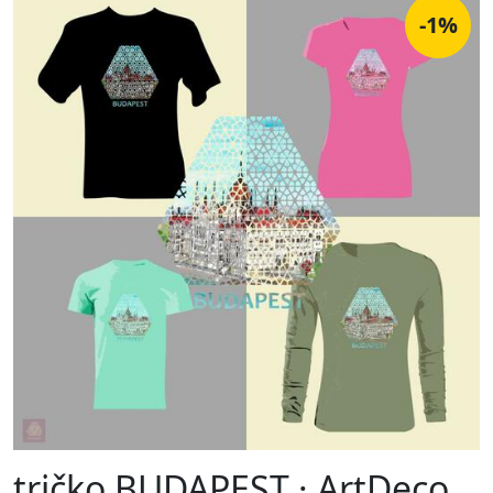
-1%
tričko BUDAPEST · ArtDeco