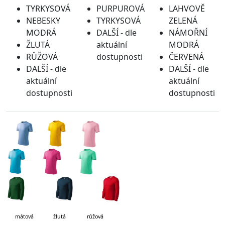
TYRKYSOVÁ
PURPUROVÁ
LAHVOVĚ
NEBESKY
TYRKYSOVÁ
ZELENÁ
MODRÁ
DALŠÍ - dle
NÁMOŘNÍ
ŽLUTÁ
aktuální
MODRÁ
RŮŽOVÁ
dostupnosti
ČERVENÁ
DALŠÍ - dle
DALŠÍ - dle
aktuální
aktuální
dostupnosti
dostupnosti
mátová
žlutá růžová