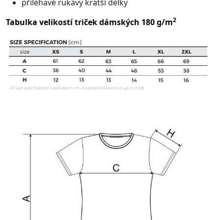
přiléhavé rukávy kratší délky
2
Tabulka velikostí triček dámských 180 g/m