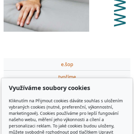
e.šop
tvoříme
Využíváme soubory cookies
partneři
Kliknutím na Přijmout cookies dáváte souhlas s uložením
podporujeme
vybraných cookies (nutné, preferenční, výkonnostní,
marketingové). Cookies používáme pro lepší fungování
ceník DTP,GFX prací
našeho webu, měření jeho výkonnosti a cílení a
personalizaci reklam. To jaké cookies budou uloženy,
výuka·na·míru
můžete svobodně rozhodnout pod tlačítkem Upravit