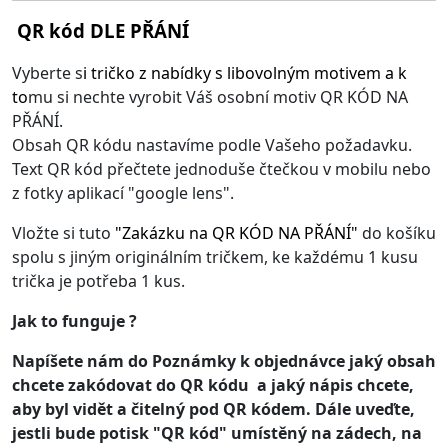
QR kód DLE PŘÁNÍ
Vyberte s
i
tričko z nabídky s libovolným motivem
a k
to
mu si nechte vyrobit Váš osobní motiv QR KÓD NA
PŘÁNÍ.
Obsah QR kódu nastavíme podle Vašeho požadavku.
Text QR kód přečtete jednoduše čtečkou v mobilu nebo
z fotky aplikací "google lens".
Vložte si tuto
"
Zakázku na QR KÓD NA PŘÁNÍ
"
do košíku
spolu s jiným originálním tričkem, ke každému 1 kusu
trička je potřeba 1 kus.
Jak to funguje ?
Napíšete nám do Poznámky k objednávce jaký obsah
chcete zakódovat do QR kódu a jaký nápis chcete,
aby byl vidět a čitelný pod QR kódem. Dále uveďte,
jestli bude potisk "QR kód" umístěný na zádech, na