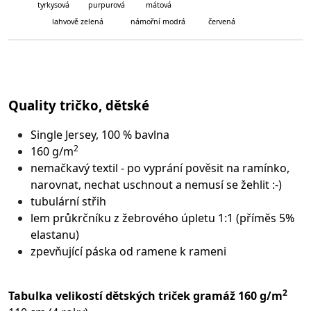
tyrkysová purpurová mátová
lahvově zelená námořní modrá červená
Quality tričko, dětské
Single Jersey, 100 % bavlna
2
160 g/m
nemačkavý textil - po vyprání pověsit na ramínko,
narovnat, nechat uschnout a nemusí se žehlit :-)
tubulární střih
lem průkrčníku z žebrového úpletu 1:1 (příměs 5%
elastanu)
zpevňující páska od ramene k rameni
2
Tabulka velikostí dětských triček gramáž 160 g/m