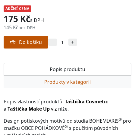
AKČNÍ CENA
175 Kč
s DPH
145 Kč
bez DPH
Do košíku
Popis produktu
Produkty v kategorii
Popis vlastností produktů
Taštička Cosmetic
a
Taštička Make Up
viz
níže.
®
Design potiskových motivů od studia BOHEMIARIS
pro
®
značku OBCE POHÁDKOVÉ
s použitím původních