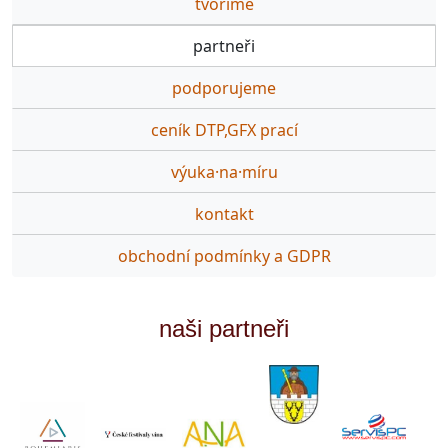
tvoříme
partneři
podporujeme
ceník DTP,GFX prací
výuka·na·míru
kontakt
obchodní podmínky a GDPR
naši partneři