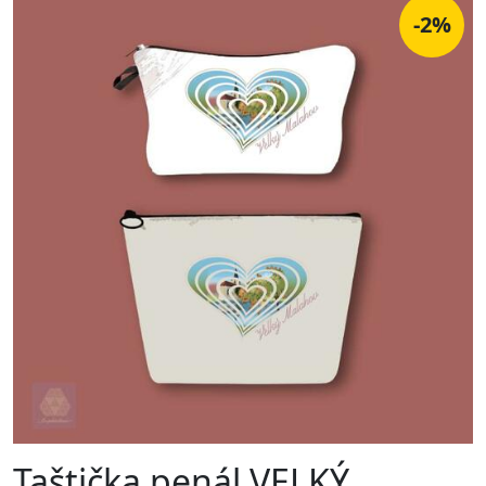
-2%
Taštička penál VELKÝ