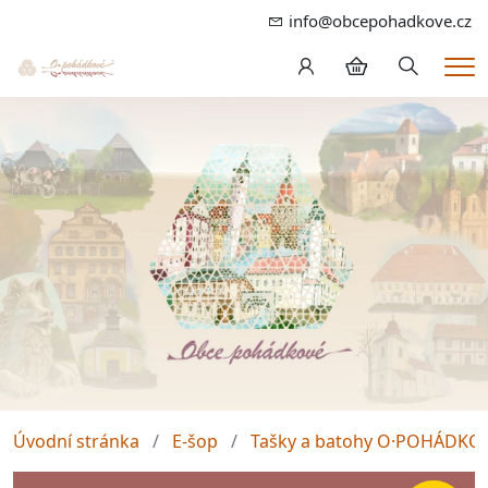
info@obcepohadkove.cz
Hledání
Me
Úvodní stránka
E-šop
Tašky a batohy O·POHÁDKO