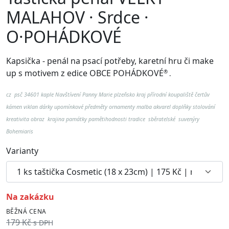
MALAHOV · Srdce ·
O·POHÁDKOVÉ
Kapsička - penál na psací potřeby, karetní hru či make
up
s motivem z edice OBCE POHÁDKOVÉ
®
.
cz psč 34601 kaple Navštívení Panny Marie plzeňsko kraj přírodní koupaliště čertův
kámen viklan
dárky upomínkové předměty ornamenty malba akvarel doplňky stolování
kreativita obraz krajina památky pamětihodnosti tradice sběratelské suvenýry
Bohemiaris
Varianty
na zakázku
BĚŽNÁ CENA
179 Kč
s DPH