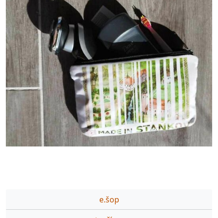
e.šop