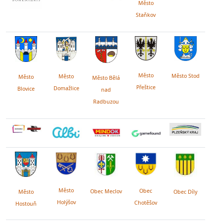
Město
Staňkov
Město
Město Stod
Město
Město
Město Bělá
Přeštice
Domažlice
Blovice
nad
Radbuzou
Město
Obec
Obec Meclov
Obec Díly
Město
Holýšov
Chotěšov
Hostouň