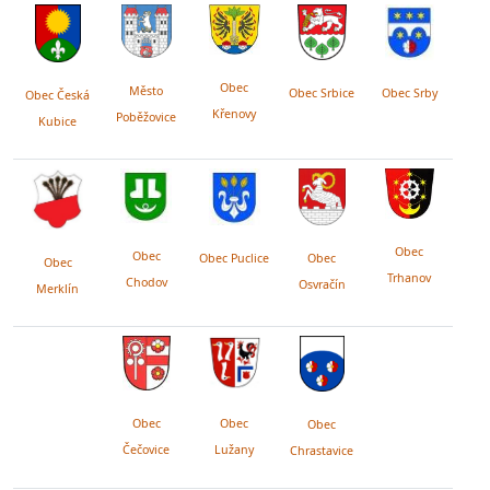
Obec
Město
Obec Srby
Obec Srbice
Obec Česká
Křenovy
Poběžovice
Kubice
Obec
Obec
Obec Puclice
Obec
Obec
Trhanov
Chodov
Osvračín
Merklín
Obec
Obec
Obec
Lužany
Čečovice
Chrastavice