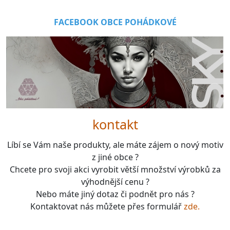
FACEBOOK OBCE POHÁDKOVÉ
kontakt
Líbí se Vám naše produkty, ale máte zájem o nový motiv
z jiné obce ?
Chcete pro svoji akci vyrobit větší množství výrobků za
výhodnější cenu ?
Nebo máte jiný dotaz či podnět pro nás ?
Kontaktovat nás můžete přes formulář
zde.
boardgames, fotbal, slavie, viktorka, sparta, dukla,