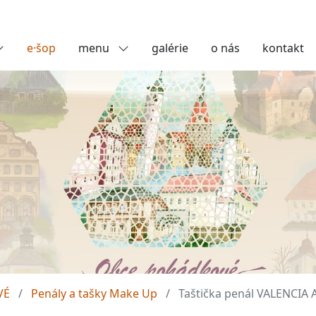
e·šop
menu
galérie
o nás
kontakt
VÉ
Penály a tašky Make Up
Taštička penál VALENCIA 