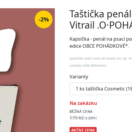
Taštička pená
-2%
Vitrail .O·PO
Kapsička - penál na psací p
edice OBCE POHÁDKOVÉ
®
.
španělsko spain costa del azahar art city kr
suvenýry taška Bohemiaris
Varianty
na zakázku
BĚŽNÁ CENA
179 Kč
s DPH
AKČNÍ CENA