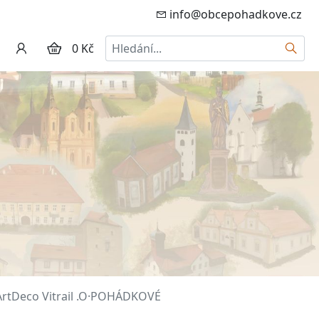
info@obcepohadkove.cz
Hledat
0 Kč
ArtDeco Vitrail .O·POHÁDKOVÉ