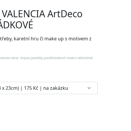
l VALENCIA ArtDeco
HÁDKOVÉ
otřeby, karetní hru či make up
s motivem z
eativita obraz krajina
památky pamětihodnosti tradice
sběratelské