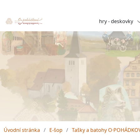
hry - deskovky
Úvodní stránka
E-šop
Tašky a batohy O·POHÁDKO