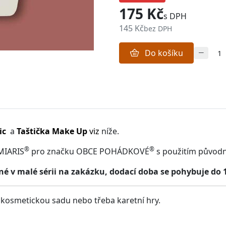
175 Kč
s DPH
145 Kč
bez DPH
Do košíku
ic
a
Taštička Make Up
viz
níže.
®
®
MIARIS
pro značku OBCE POHÁDKOVÉ
s použitím původ
 v malé sérii na zakázku, dodací doba se pohybuje do 
, kosmetickou sadu nebo třeba karetní hry.