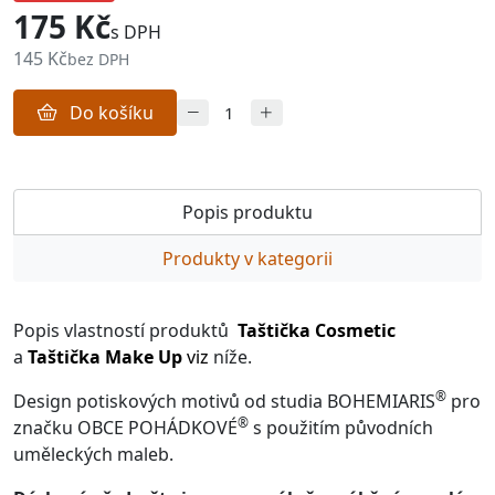
175 Kč
s DPH
145 Kč
bez DPH
Do košíku
Popis produktu
Produkty v kategorii
Popis vlastností produktů
Taštička Cosmetic
a
Taštička Make Up
viz
níže.
®
Design potiskových motivů od studia BOHEMIARIS
pro
®
značku OBCE POHÁDKOVÉ
s použitím původních
uměleckých maleb.