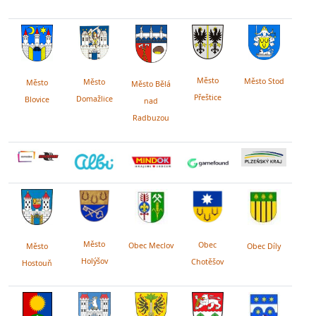
Město
Město Stod
Město
Město
Město Bělá
Přeštice
Domažlice
Blovice
nad
Radbuzou
Město
Obec
Obec Meclov
Obec Díly
Město
Holýšov
Chotěšov
Hostouň