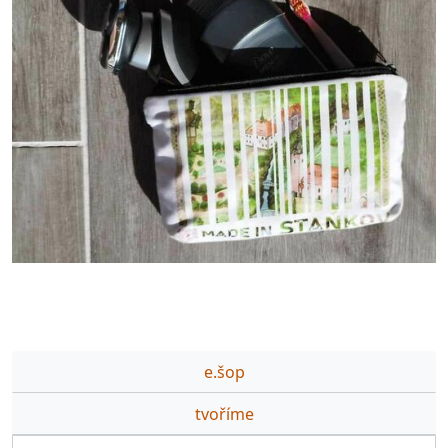
e.šop
tvoříme