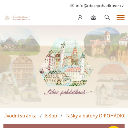
info@obcepohadkove.cz
Hledání
Me
Úvodní stránka
E-šop
Tašky a batohy O·POHÁDKO