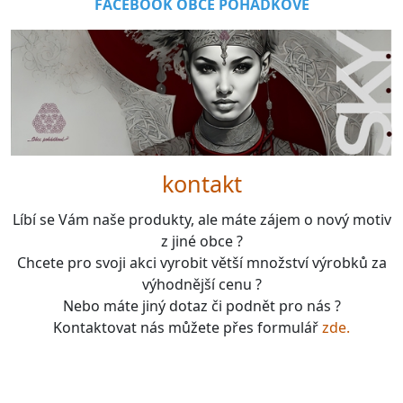
FACEBOOK OBCE POHÁDKOVÉ
kontakt
Líbí se Vám naše produkty, ale máte zájem o nový motiv
z jiné obce ?
Chcete pro svoji akci vyrobit větší množství výrobků za
výhodnější cenu ?
Nebo máte jiný dotaz či podnět pro nás ?
Kontaktovat nás můžete přes formulář
zde.
boardgames, fotbal, slavie, viktorka, sparta, dukla,
kolová, bike, motorbike, unicycle, e-bike, kalimba,