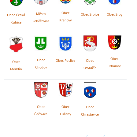
Obec
Město
Obec Srby
Obec Srbice
Obec Česká
Křenovy
Poběžovice
Kubice
Obec
Obec
Obec Puclice
Obec
Obec
Trhanov
Chodov
Osvračín
Merklín
Obec
Obec
Obec
Lužany
Čečovice
Chrastavice