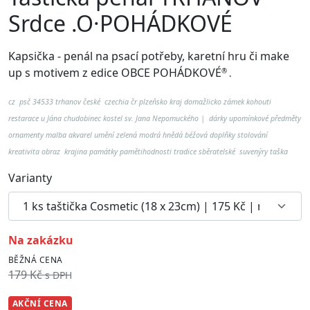
Srdce .O·POHÁDKOVÉ
Kapsička - penál na psací potřeby, karetní hru či make
up
s motivem z edice OBCE POHÁDKOVÉ
®
.
cz psč 34533 trhanov české czechia čr plzeňsko kraj domažlicko zámek kohouti
restarace u Jána chudobinec kostel sv. Jana Nepomuckého | dárky upomínkové předměty
ornamenty malba akvarel umění zelená modrá hnědá béžová doplňky stolování
kreativita obraz krajina
památky pamětihodnosti tradice
sběratelské suvenýry taška
Varianty
na zakázku
BĚŽNÁ CENA
179 Kč
s DPH
AKČNÍ CENA