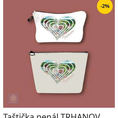
-2%
Taštička penál TRHANOV