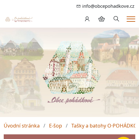
info@obcepohadkove.cz
Hledání
Me
Úvodní stránka
E-šop
Tašky a batohy O·POHÁDKO