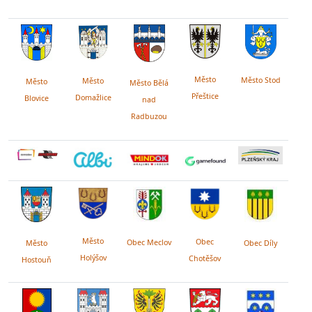
Město
Město Stod
Město
Město
Město Bělá
Přeštice
Domažlice
Blovice
nad
Radbuzou
Město
Obec
Obec Meclov
Obec Díly
Město
Holýšov
Chotěšov
Hostouň