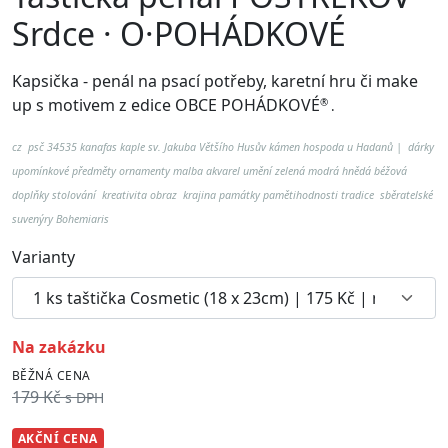
Srdce · O·POHÁDKOVÉ
Kapsička - penál na psací potřeby, karetní hru či make
up
s motivem z edice OBCE POHÁDKOVÉ
®
.
cz psč
34535 kanafas kaple sv. Jakuba Většího Husův kámen hospoda u Hadanů
| dárky
upomínkové předměty ornamenty malba akvarel umění zelená modrá hnědá béžová
doplňky stolování kreativita obraz krajina památky pamětihodnosti tradice sběratelské
suvenýry Bohemiaris
Varianty
na zakázku
BĚŽNÁ CENA
179 Kč
s DPH
AKČNÍ CENA