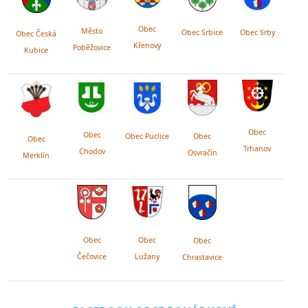
Obec
Město
Obec Srby
Obec Srbice
Obec Česká
Křenovy
Poběžovice
Kubice
Obec
Obec
Obec Puclice
Obec
Obec
Trhanov
Chodov
Osvračín
Merklín
Obec
Obec
Obec
Lužany
Čečovice
Chrastavice