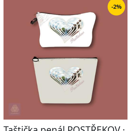
-2%
Taštička penál POSTŘEKOV ·