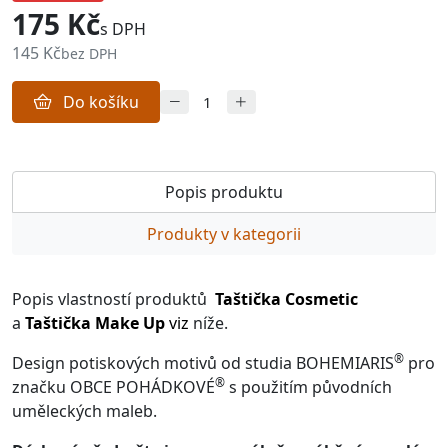
175 Kč
s DPH
145 Kč
bez DPH
Do košíku
Popis produktu
Produkty v kategorii
Popis vlastností produktů
Taštička Cosmetic
a
Taštička Make Up
viz
níže.
®
Design potiskových motivů od studia BOHEMIARIS
pro
®
značku OBCE POHÁDKOVÉ
s použitím původních
uměleckých maleb.