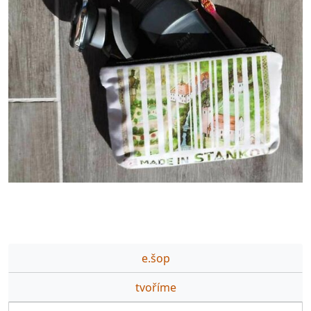
e.šop
tvoříme