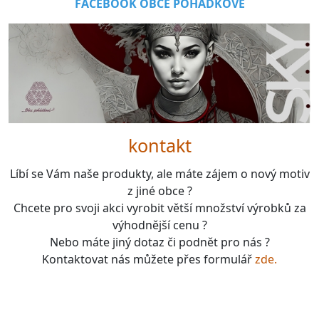
FACEBOOK OBCE POHÁDKOVÉ
kontakt
Líbí se Vám naše produkty, ale máte zájem o nový motiv
z jiné obce ?
Chcete pro svoji akci vyrobit větší množství výrobků za
výhodnější cenu ?
Nebo máte jiný dotaz či podnět pro nás ?
Kontaktovat nás můžete přes formulář
zde.
boardgames, fotbal, slavie, viktorka, sparta, dukla,
kolová, bike, motorbike, unicycle, e-bike, kalimba,