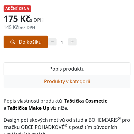
AKČNÍ CENA
175 Kč
s DPH
145 Kč
bez DPH
Do košíku
Popis produktu
Produkty v kategorii
Popis vlastností produktů
Taštička Cosmetic
a
Taštička Make Up
viz
níže.
®
Design potiskových motivů od studia BOHEMIARIS
pro
®
značku OBCE POHÁDKOVÉ
s použitím původních