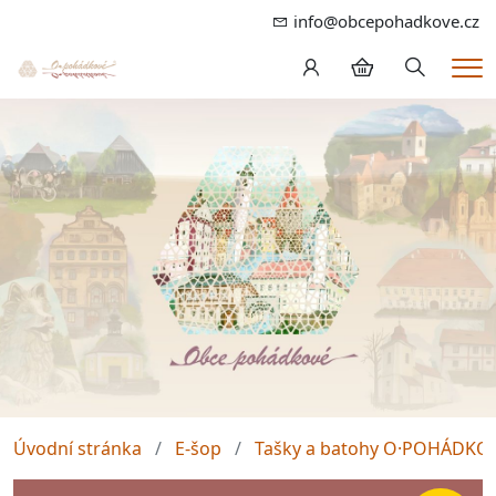
info@obcepohadkove.cz
Hledání
Me
Úvodní stránka
E-šop
Tašky a batohy O·POHÁDKO