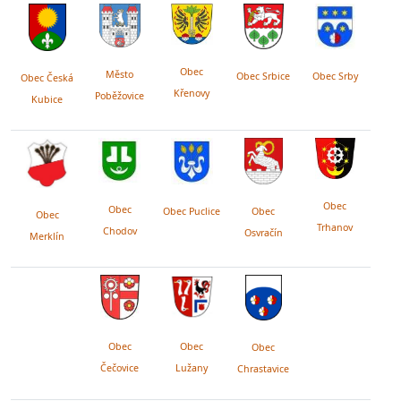
Obec
Město
Obec Srby
Obec Srbice
Obec Česká
Křenovy
Poběžovice
Kubice
Obec
Obec
Obec Puclice
Obec
Obec
Trhanov
Chodov
Osvračín
Merklín
Obec
Obec
Obec
Lužany
Čečovice
Chrastavice