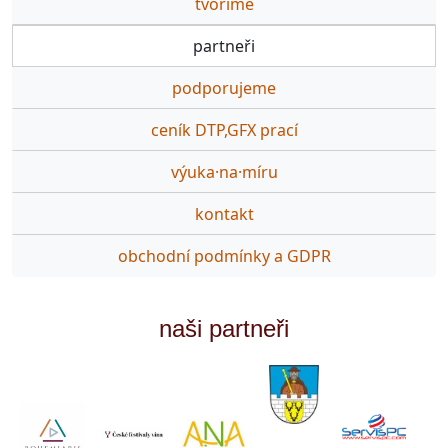
tvoříme
partneři
podporujeme
ceník DTP,GFX prací
výuka·na·míru
kontakt
obchodní podmínky a GDPR
naši partneři