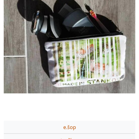
e.šop