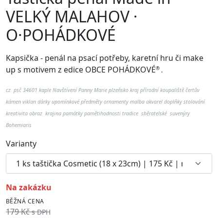
VELKÝ MALAHOV ·
O·POHÁDKOVÉ
Kapsička - penál na psací potřeby, karetní hru či make
up
s motivem z edice OBCE POHÁDKOVÉ
®
.
cz psč 34601 kaple Navštívení Panny Marie plzeňsko kraj přírodní koupaliště čertův
kámen viklan
dárky upomínkové předměty ornamenty malba akvarel doplňky stolování
kreativita obraz krajina památky pamětihodnosti tradice sběratelské suvenýry
Bohemiaris
Varianty
na zakázku
BĚŽNÁ CENA
179 Kč
s DPH