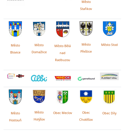
Město
Staňkov
Město
Město Stod
Město
Město
Město Bělá
Přeštice
Domažlice
Blovice
nad
Radbuzou
Město
Obec
Obec Meclov
Obec Díly
Město
Holýšov
Chotěšov
Hostouň