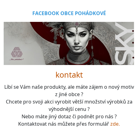
FACEBOOK OBCE POHÁDKOVÉ
kontakt
Líbí se Vám naše produkty, ale máte zájem o nový motiv
z jiné obce ?
Chcete pro svoji akci vyrobit větší množství výrobků za
výhodnější cenu ?
Nebo máte jiný dotaz či podnět pro nás ?
Kontaktovat nás můžete přes formulář
zde.
boardgames, fotbal, slavie, viktorka, sparta, dukla,