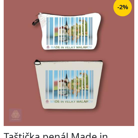
-2%
Taštička penál Made in