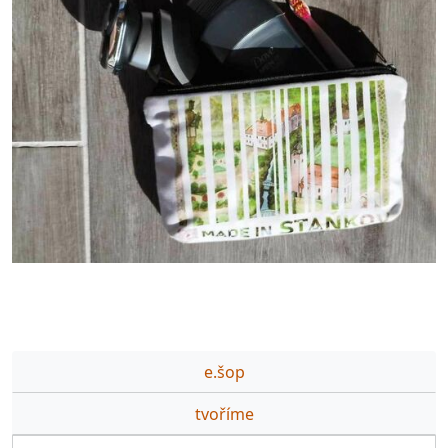
e.šop
tvoříme