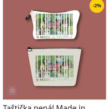
-2%
Taštička penál Made in