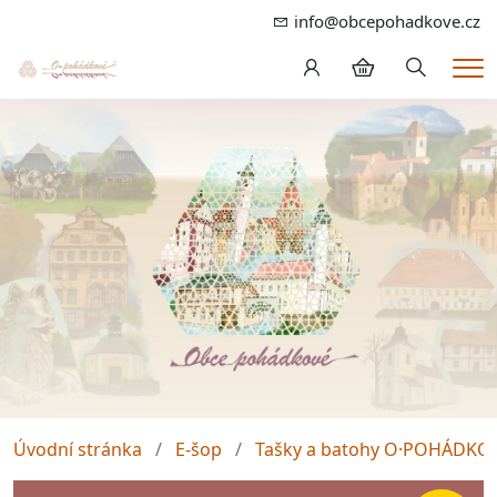
info@obcepohadkove.cz
Hledání
Me
Úvodní stránka
E-šop
Tašky a batohy O·POHÁDKO