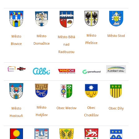
Město
Město Stod
Město
Město
Město Bělá
Přeštice
Domažlice
Blovice
nad
Radbuzou
Město
Obec
Obec Meclov
Obec Díly
Město
Holýšov
Chotěšov
Hostouň