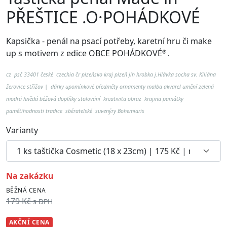
PŘEŠTICE .O·POHÁDKOVÉ
Kapsička - penál na psací potřeby, karetní hru či make
up
s motivem z edice OBCE POHÁDKOVÉ
®
.
cz psč 33401 české czechia čr plzeňsko kraj plzeň jih hrobka j.Hlávka socha sv. Kiliána
žerovice střížov | dárky upomínkové předměty ornamenty malba akvarel umění zelená
modrá hnědá béžová doplňky stolování kreativita obraz krajina památky
pamětihodnosti tradice sběratelské suvenýry Bohemiaris
Varianty
na zakázku
BĚŽNÁ CENA
179 Kč
s DPH
AKČNÍ CENA