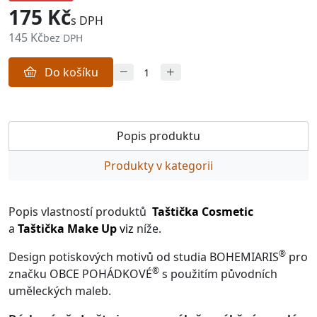
175 Kč
s DPH
145 Kč
bez DPH
Do košíku
Popis produktu
Produkty v kategorii
Popis vlastností produktů
Taštička Cosmetic
a
Taštička Make Up
viz
níže.
®
Design potiskových motivů od studia BOHEMIARIS
pro
®
značku OBCE POHÁDKOVÉ
s použitím původních
uměleckých maleb.