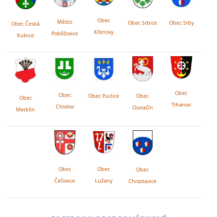
Obec
Město
Obec Srby
Obec Srbice
Obec Česká
Křenovy
Poběžovice
Kubice
Obec
Obec
Obec Puclice
Obec
Obec
Trhanov
Chodov
Osvračín
Merklín
Obec
Obec
Obec
Lužany
Čečovice
Chrastavice