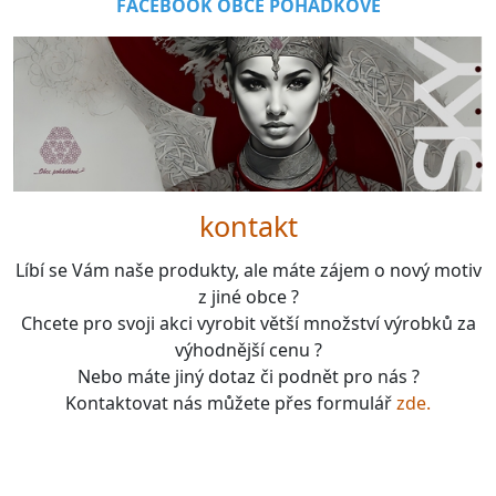
FACEBOOK OBCE POHÁDKOVÉ
kontakt
Líbí se Vám naše produkty, ale máte zájem o nový motiv
z jiné obce ?
Chcete pro svoji akci vyrobit větší množství výrobků za
výhodnější cenu ?
Nebo máte jiný dotaz či podnět pro nás ?
Kontaktovat nás můžete přes formulář
zde.
boardgames, fotbal, slavie, viktorka, sparta, dukla,
kolová, bike, motorbike, unicycle, e-bike, kalimba,